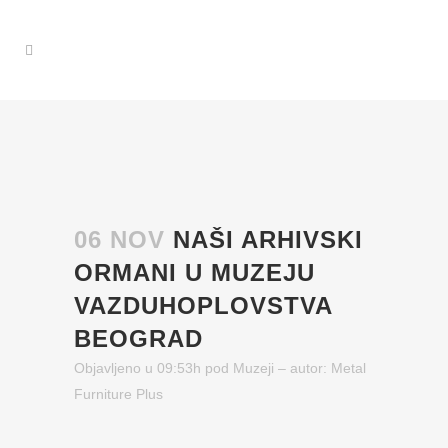
06 NOV
NAŠI ARHIVSKI
ORMANI U MUZEJU
VAZDUHOPLOVSTVA
BEOGRAD
Objavljeno u 09:53h
pod
Muzeji
– autor:
Metal
Furniture Plus