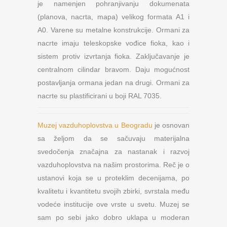
je namenjen pohranjivanju dokumenata
(planova, nacrta, mapa) velikog formata A1 i
A0. Varene su metalne konstrukcije. Ormani za
nacrte imaju teleskopske vođice fioka, kao i
sistem protiv izvrtanja fioka. Zaključavanje je
centralnom cilindar bravom. Daju mogućnost
postavljanja ormana jedan na drugi. Ormani za
nacrte su plastificirani u boji RAL 7035.
Muzej vazduhoplovstva u Beogradu
je osnovan
sa željom da se sačuvaju materijalna
svedočenja značajna za nastanak i razvoj
vazduhoplovstva na našim prostorima. Reč je o
ustanovi koja se u proteklim decenijama, po
kvalitetu i kvantitetu svojih zbirki, svrstala među
vodeće institucije ove vrste u svetu. Muzej se
sam po sebi jako dobro uklapa u moderan