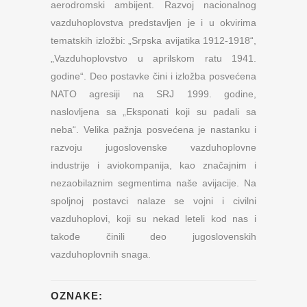
aerodromski ambijent. Razvoj nacionalnog
vazduhoplovstva predstavljen je i u okvirima
tematskih izložbi: „Srpska avijatika 1912-1918“,
„Vazduhoplovstvo u aprilskom ratu 1941.
godine“. Deo postavke čini i izložba posvećena
NATO agresiji na SRJ 1999. godine,
naslovljena sa „Eksponati koji su padali sa
neba“. Velika pažnja posvećena je nastanku i
razvoju jugoslovenske vazduhoplovne
industrije i aviokompanija, kao značajnim i
nezaobilaznim segmentima naše avijacije. Na
spoljnoj postavci nalaze se vojni i civilni
vazduhoplovi, koji su nekad leteli kod nas i
takođe činili deo jugoslovenskih
vazduhoplovnih snaga.
OZNAKE: