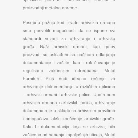
proizvodnji metalne opreme.
Posebnu pažnju kod izrade arhivskih ormana
smo posvetili mogućnosti da se ispune svi
standardi vezani za arhiviranje i arhivsku
građu. Naši arhivski ormani, kao gotov
proizvod, su usklađeni sa načinom odlaganja
dokumentacije i zaštite, kao i rok čuvanja je
regulisano zakonskim odredbama. Metal
Furniture Plus nudi idealno rešenje za
arhiviranje dokumentacije u različitim oblicima
– arhivski ormani i arhivske police. Upotrebom
arhivskih ormana i arhivskih polica, arhiviranje
dokumenata je u skladu sa arhivskim pravilima
i omogućava lakše korišćenje arhivske građe.
Kako bi dokumentacija, koja se arhivira, bila
zaštićena od habanja i spoljašnjih uticaja, Metal