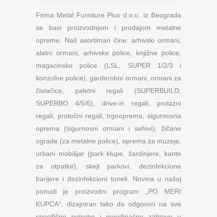
Firma Metal Furniture Plus d.o.o. iz Beograda
se bavi proizvodnjom i prodajom metalne
opreme. Naš asortiman čine: arhivski ormani,
alatni ormani, arhivske police, knjižne police,
magacinske police (LSL, SUPER 1/2/3 i
konzolne police), garderobni ormani, ormani za
čistačice, paletni regali (SUPERBUILD,
SUPERBO 4/5/6), drive-in regali, prolazni
regali, protočni regali, trgooprema, sigurnosna
oprema (sigurnosni ormani i sefovi), žičane
ograde (za metalne police), oprema za muzeje,
urbani mobilijar (park klupe, žardinjere, kante
za otpatke), skejt parkovi, dezinfekcione
barijere i dezinfekcioni tuneli. Novina u našoj
ponudi je proizvodni program „PO MERI
KUPCA“, dizajniran tako da odgovori na sve
specifične potrebe i pojedinačne zahteve u