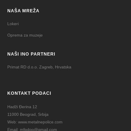
NAŠA MREŽA
Lokeri
Oprema za muzeje
NAŠI INO PARTNERI
Primat RD d.o.o. Zagreb, Hrvatska
KONTAKT PODACI
Hadži Đerina 12
11000 Beograd, Srbija
Web:
www.metalnepolice.com
Email:
mfpdoo@gmail.com