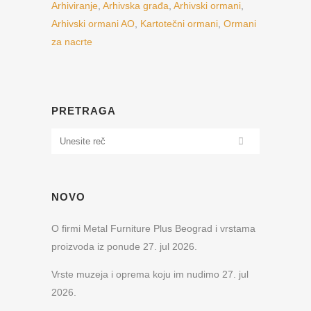
Arhiviranje
,
Arhivska građa
,
Arhivski ormani
,
Arhivski ormani AO
,
Kartotečni ormani
,
Ormani
za nacrte
PRETRAGA
NOVO
O firmi Metal Furniture Plus Beograd i vrstama
proizvoda iz ponude
27. jul 2026.
Vrste muzeja i oprema koju im nudimo
27. jul
2026.