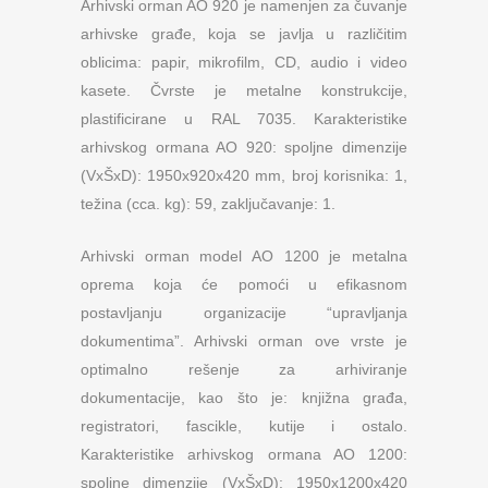
Arhivski orman AO 920 je namenjen za čuvanje
arhivske građe, koja se javlja u različitim
oblicima: papir, mikrofilm, CD, audio i video
kasete. Čvrste je metalne konstrukcije,
plastificirane u RAL 7035. Karakteristike
arhivskog ormana AO 920: spoljne dimenzije
(VxŠxD): 1950x920x420 mm, broj korisnika: 1,
težina (cca. kg): 59, zaključavanje: 1.
Arhivski orman model AO 1200 je metalna
oprema koja će pomoći u efikasnom
postavljanju organizacije “upravljanja
dokumentima”. Arhivski orman ove vrste je
optimalno rešenje za arhiviranje
dokumentacije, kao što je: knjižna građa,
registratori, fascikle, kutije i ostalo.
Karakteristike arhivskog ormana AO 1200:
spoljne dimenzije (VxŠxD): 1950x1200x420