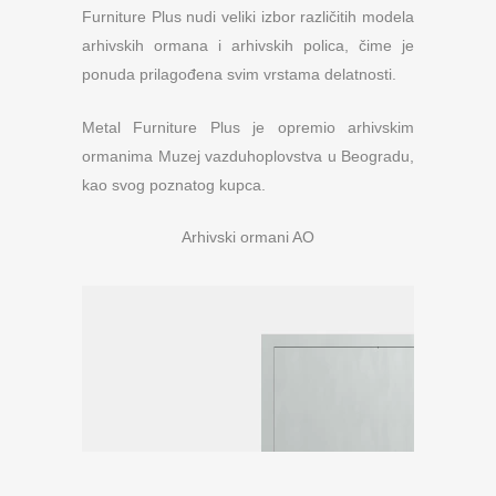
Furniture Plus nudi veliki izbor različitih modela
arhivskih ormana i arhivskih polica, čime je
ponuda prilagođena svim vrstama delatnosti.
Metal Furniture Plus je opremio arhivskim
ormanima Muzej vazduhoplovstva u Beogradu,
kao svog poznatog kupca.
Arhivski ormani AO