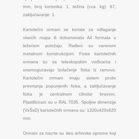
mm, broj korisnika: 1, težina (cca. kg): 67,
zaključavanje: 1.
Kartotečni ormani se koriste za odlaganje
visećih mapa ili dokumenata A4 formata u
ležećem položaju. Rađeni su varenom
metalnom konstrukcijom. Fioke kartotečnih
ormana su sa teleskopskim vođicama i
onemogućavaju izvlačenje fioka iz ramova.
Kartotečni ormani imaju sistem protiv
prevrtanja popunjenih fioka, a zaključavanje
fioka je centralnom cilindar bravom.
Plastificirani su u RAL 7035. Spoljne dimenzije
(VxŠxD) kartotečnih ormana su: 1320x420x620
mm.
Ormani za nacrte su deo arhivske opreme koji