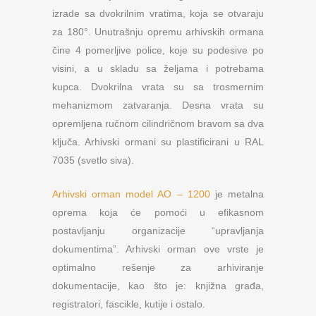
izrade sa dvokrilnim vratima, koja se otvaraju
za 180°. Unutrašnju opremu arhivskih ormana
čine 4 pomerljive police, koje su podesive po
visini, a u skladu sa željama i potrebama
kupca. Dvokrilna vrata su sa trosmernim
mehanizmom zatvaranja. Desna vrata su
opremljena ručnom cilindričnom bravom sa dva
ključa. Arhivski ormani su plastificirani u RAL
7035 (svetlo siva).
Arhivski orman model AO – 1200
je metalna
oprema koja će pomoći u efikasnom
postavljanju organizacije “upravljanja
dokumentima”. Arhivski orman ove vrste je
optimalno rešenje za arhiviranje
dokumentacije, kao što je: knjižna građa,
registratori, fascikle, kutije i ostalo.