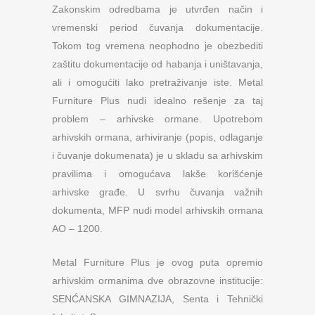
Zakonskim odredbama je utvrđen način i
vremenski period čuvanja dokumentacije.
Tokom tog vremena neophodno je obezbediti
zaštitu dokumentacije od habanja i uništavanja,
ali i omogućiti lako pretraživanje iste. Metal
Furniture Plus nudi idealno rešenje za taj
problem – arhivske ormane. Upotrebom
arhivskih ormana, arhiviranje (popis, odlaganje
i čuvanje dokumenata) je u skladu sa arhivskim
pravilima i omogućava lakše korišćenje
arhivske građe. U svrhu čuvanja važnih
dokumenta, MFP nudi model arhivskih ormana
AO – 1200.
Metal Furniture Plus je ovog puta opremio
arhivskim ormanima dve obrazovne institucije:
SENĆANSKA GIMNAZIJA, Senta i Tehnički