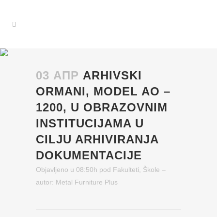
03 АПР
ARHIVSKI
ORMANI, MODEL AO –
1200, U OBRAZOVNIM
INSTITUCIJAMA U
CILJU ARHIVIRANJA
DOKUMENTACIJE
Objavljeno u 08:50h
pod
Fakulteti
,
Škole
–
autor:
Metal Furniture Plus