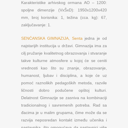
Karakteristike arhivskog ormana AO – 1200:
spoljne dimenzije (VxŠxD): 1950x1200x420
mm, broj korisnika: 1, težina (cca. kg): 67,
zaključavanje: 1.
SENĆANSKA GIMNAZIJA, Senta
jedna je od
najstarijih institucija u državi. Gimnazija ima za
cilj pružanje kvalitetnog obrazovanja i stvaranje
takve kulturne atmosfere u kojoj će se ceniti
vrednosti kao što su znanje, obrazovanje,
humanost, ljubav i disciplina, a koje će uz
pomoć raznolikih pedagoških metoda, razvile
ličnosti dobro podučene opštoj kulturi.
Delatnost Gimnazije se zasniva na kombinaciji
tradicionalnog i savremenih potreba. Rad sa
đacima je u malim grupama, čime može da se
razvija neposredan kontakt između učenika i
nastavnika, što omogućava da nastavnici više