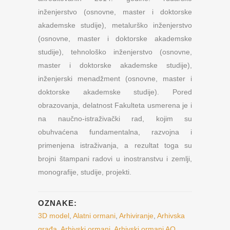
inženjerstvo (osnovne, master i doktorske
akademske studije), metalurško inženjerstvo
(osnovne, master i doktorske akademske
studije), tehnološko inženjerstvo (osnovne,
master i doktorske akademske studije),
inženjerski menadžment (osnovne, master i
doktorske akademske studije). Pored
obrazovanja, delatnost Fakulteta usmerena je i
na naučno-istraživački rad, kojim su
obuhvaćena fundamentalna, razvojna i
primenjena istraživanja, a rezultat toga su
brojni štampani radovi u inostranstvu i zemlji,
monografije, studije, projekti.
OZNAKE:
3D model
,
Alatni ormani
,
Arhiviranje
,
Arhivska
građa
,
Arhivski ormani
,
Arhivski ormani AO
,