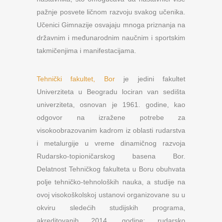
pažnje posvete ličnom razvoju svakog učenika.
Učenici Gimnazije osvajaju mnoga priznanja na
državnim i međunarodnim naučnim i sportskim
takmičenjima i manifestacijama.
Tehnički fakultet, Bor
je jedini fakultet
Univerziteta u Beogradu lociran van sedišta
univerziteta, osnovan je 1961. godine, kao
odgovor na izražene potrebe za
visokoobrazovanim kadrom iz oblasti rudarstva
i metalurgije u vreme dinamičnog razvoja
Rudarsko-topioničarskog basena Bor.
Delatnost Tehničkog fakulteta u Boru obuhvata
polje tehničko-tehnoloških nauka, a studije na
ovoj visokoškolskoj ustanovi organizovane su u
okviru sledećih studijskih programa,
akreditovanih 2014. godine: rudarsko