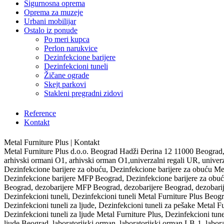
Sigurnosna oprema
Oprema za muzeje
Urbani mobilijar
Ostalo iz ponude
Po meri kupca
Perlon narukvice
Dezinfekcione barijere
Dezinfekcioni tuneli
Žičane ograde
Skejt parkovi
Stakleni pregradni zidovi
Reference
Kontakt
Metal Furniture Plus | Kontakt
Metal Furniture Plus d.o.o. Beograd Hadži Đerina 12 11000 Beogra
arhivski ormani O1, arhivski orman O1,univerzalni regali UR, univerz
Dezinfekcione barijere za obuću, Dezinfekcione barijere za obuću Met
Dezinfekcione barijere MFP Beograd, Dezinfekcione barijere za obuć
Beograd, dezobarijere MFP Beograd, dezobarijere Beograd, dezobarij
Dezinfekcioni tuneli, Dezinfekcioni tuneli Metal Furniture Plus Beog
Dezinfekcioni tuneli za ljude, Dezinfekcioni tuneli za pešake Metal F
Dezinfekcioni tuneli za ljude Metal Furniture Plus, Dezinfekcioni tu
ljude Beograd, laboratorijski orman, laboratorijski orman LB-1, labora