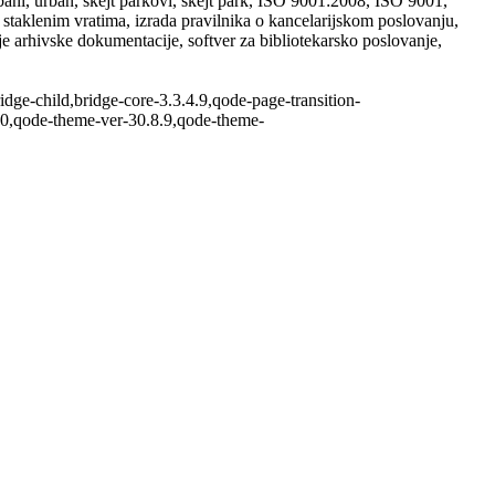
urbani, urban, skejt parkovi, skejt park, ISO 9001:2008, ISO 9001,
staklenim vratima, izrada pravilnika o kancelarijskom poslovanju,
nje arhivske dokumentacije, softver za bibliotekarsko poslovanje,
ge-child,bridge-core-3.3.4.9,qode-page-transition-
.0,qode-theme-ver-30.8.9,qode-theme-