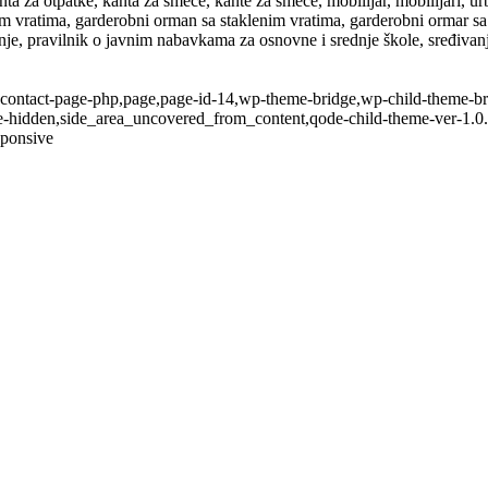
anta za otpatke, kanta za smeće, kante za smeće, mobilijar, mobilijari, 
im vratima, garderobni orman sa staklenim vratima, garderobni ormar sa 
ivanje, pravilnik o javnim nabavkama za osnovne i srednje škole, sređiva
contact-page-php,page,page-id-14,wp-theme-bridge,wp-child-theme-brid
le-hidden,side_area_uncovered_from_content,qode-child-theme-ver-1.0
sponsive