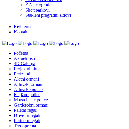
Žičane ograde
Skejt parkovi
Stakleni pregradni zidovi
Reference
Kontakt
Početna
Aktuelnosti
3D Galerija
Projektni biro
Proizvodi
Alatni ormani
Arhivski ormani
Arhivske police
Knjižne police
Magacinske police
Garderobni ormani
Paletni regali
Drive-in regali
Protočni regali
Trgooprema