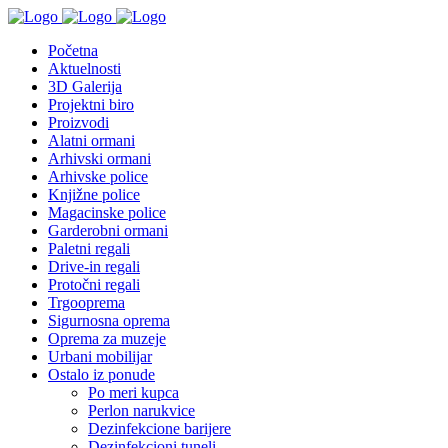
Početna
Aktuelnosti
3D Galerija
Projektni biro
Proizvodi
Alatni ormani
Arhivski ormani
Arhivske police
Knjižne police
Magacinske police
Garderobni ormani
Paletni regali
Drive-in regali
Protočni regali
Trgooprema
Sigurnosna oprema
Oprema za muzeje
Urbani mobilijar
Ostalo iz ponude
Po meri kupca
Perlon narukvice
Dezinfekcione barijere
Dezinfekcioni tuneli