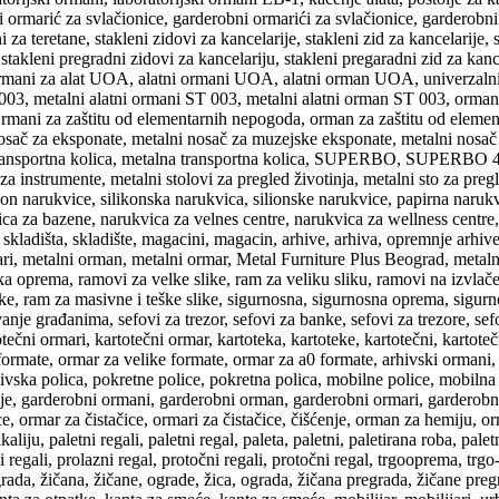
i ormarić za svlačionice, garderobni ormarići za svlačionice, garderobn
a teretane, stakleni zidovi za kancelarije, stakleni zid za kancelarije, s
 stakleni pregradni zidovi za kancelariju, stakleni pregaradni zid za kanc
lni ormani za alat UOA, alatni ormani UOA, alatni orman UOA, univerz
T 003, metalni alatni ormani ST 003, metalni alatni orman ST 003, orman
mani za zaštitu od elementarnih nepogoda, orman za zaštitu od elemen
osač za eksponate, metalni nosač za muzejske eksponate, metalni nosač
, transportna kolica, metalna transportna kolica, SUPERBO, SUPERBO
 instrumente, metalni stolovi za pregled životinja, metalni sto za pregled
lon narukvice, silikonska narukvica, silionske narukvice, papirna narukv
a za bazene, narukvica za velnes centre, narukvica za wellness centre, 
kladišta, skladište, magacini, magacin, arhive, arhiva, opremnje arhive,
mari, metalni orman, metalni ormar, Metal Furniture Plus Beograd, meta
a oprema, ramovi za velke slike, ram za veliku sliku, ramovi na izvlače
ike, ram za masivne i teške slike, sigurnosna, sigurnosna oprema, sigurno
nje građanima, sefovi za trezor, sefovi za banke, sefovi za trezore, sef
otečni ormari, kartotečni ormar, kartoteka, kartoteke, kartotečni, karto
ormate, ormar za velike formate, ormar za a0 formate, arhivski ormani, a
rhivska polica, pokretne police, pokretna polica, mobilne police, mobilna
tenje, garderobni ormani, garderobni orman, garderobni ormari, gardero
ce, ormar za čistačice, ormari za čistačice, čišćenje, orman za hemiju, 
iju, paletni regali, paletni regal, paleta, paletni, paletirana roba, palet
azni regali, prolazni regal, protočni regali, protočni regal, trgooprema, t
rada, žičana, žičane, ograde, žica, ograda, žičana pregrada, žičane preg