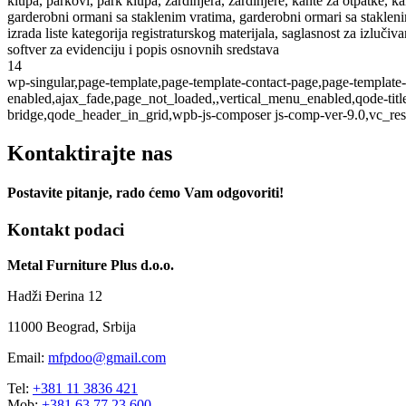
klupa, parkovi, park klupa, žardinjera, žardinjere, kante za otpatke, k
garderobni ormani sa staklenim vratima, garderobni ormari sa staklen
izrada liste kategorija registraturskog materijala, saglasnost za izluč
softver za evidenciju i popis osnovnih sredstava
14
wp-singular,page-template,page-template-contact-page,page-template-
enabled,ajax_fade,page_not_loaded,,vertical_menu_enabled,qode-tit
bridge,qode_header_in_grid,wpb-js-composer js-comp-ver-9.0,vc_re
Kontaktirajte nas
Postavite pitanje, rado ćemo Vam odgovoriti!
Kontakt podaci
Metal Furniture Plus d.o.o.
Hadži Đerina 12
11000 Beograd, Srbija
Email:
mfpdoo@gmail.com
Tel:
+381 11 3836 421
Mob:
+381 63 77 23 600