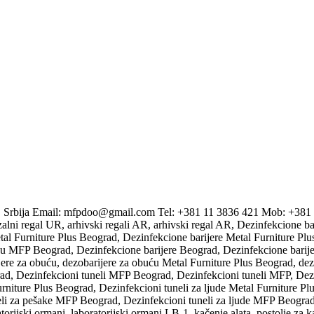
d, Srbija Email: mfpdoo@gmail.com Tel: +381 11 3836 421 Mob: +381
alni regal UR, arhivski regali AR, arhivski regal AR, Dezinfekcione ba
al Furniture Plus Beograd, Dezinfekcione barijere Metal Furniture Plus
u MFP Beograd, Dezinfekcione barijere Beograd, Dezinfekcione barijer
ere za obuću, dezobarijere za obuću Metal Furniture Plus Beograd, de
rad, Dezinfekcioni tuneli MFP Beograd, Dezinfekcioni tuneli MFP, Dezi
urniture Plus Beograd, Dezinfekcioni tuneli za ljude Metal Furniture Pl
neli za pešake MFP Beograd, Dezinfekcioni tuneli za ljude MFP Beograd
torijski ormani, laboratorijski ormani LB-1, kačenje alata, postolje za