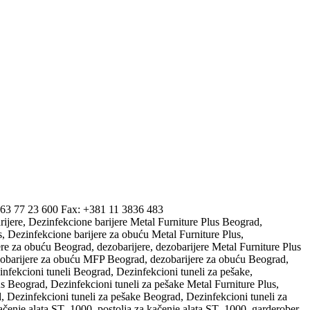
 63 77 23 600 Fax: +381 11 3836 483
rijere, Dezinfekcione barijere Metal Furniture Plus Beograd,
, Dezinfekcione barijere za obuću Metal Furniture Plus,
e za obuću Beograd, dezobarijere, dezobarijere Metal Furniture Plus
zobarijere za obuću MFP Beograd, dezobarijere za obuću Beograd,
nfekcioni tuneli Beograd, Dezinfekcioni tuneli za pešake,
us Beograd, Dezinfekcioni tuneli za pešake Metal Furniture Plus,
, Dezinfekcioni tuneli za pešake Beograd, Dezinfekcioni tuneli za
 kačenje alata ST–1000, postolja za kačenje alata ST–1000, garderober,