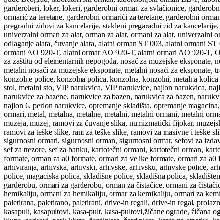
garderoberi, loker, lokeri, garderobni orman za svlačionice, garderobn
ormarić za teretane, garderobni ormarići za teretane, garderobni ormani z
pregradni zidovi za kancelarije, stakleni pregaradni zid za kancelarije,
univerzalni orman za alat, orman za alat, ormani za alat, univerza
odlaganje alata, čuvanje alata, alatni orman ST 003, alatni ormani S
ormani AO 920-T, alatni ormar AO 920-T, alatni ormari AO 920-T, Or
za zaštitu od elementarnih nepogoda, nosač za muzejske eksponate, n
metalni nosači za muzejske eksponate, metalni nosači za eksponate
konzolne police, konzolna polica, konzolna, konzolni, metalna kolica za
stol, metalni sto, VIP narukvica, VIP narukvice, najlon narukvica, naj
narukvice za bazene, narukvice za bazen, narukvica za bazen, narukvic
najlon 6, perlon narukvice, opremanje skladišta, opremanje magacina, s
ormari, metal, metalna, metalne, metalni, metalni ormani, metalni or
muzeja, muzej, ramovi za čuvanje slika, numizmatički fijokar, muzejsk
ramovi za teške slike, ram za teške slike, ramovi za masivne i teške sl
sigurnosni ormari, sigurnosni orman, sigurnosni ormar, sefovi za izdava
sef za trezore, sef za banku, kartotečni ormani, kartotečni orman, kart
formate, orman za a0 formate, ormari za velike formate, ormari za a0 f
arhiviranja, arhivska, arhivski, arhivske, arhivsku, arhivske police, a
police, magaciska polica, skladišne police, skladišna polica, skladiš
garderobu, ormari za garderobu, orman za čistačice, ormani za čistači
hemikaliju, ormani za hemikaliju, ormar za kemikaliju, ormari za kemikal
paletirana, paletirano, paletirani, drive-in regali, drive-in regal, prol
kasapult, kasapultovi, kasa-pult, kasa-pultovi,žičane ograde, žičana og