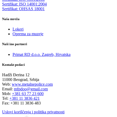
Sertifikat: ISO 14001:2004
Sertifikat: OHSAS 18001
Naša mreža
Lokeri
Oprema za muzeje
Naši ino partneri
Primat RD d.o.o. Zagreb, Hrvatska
Kontakt podaci
Hadži Đerina 12
11000 Beograd, Srbija
Web:
www.metalnepolice.com
Email:
mfpdoo@gmail.com
Mob:
+381 63 77 23 600
Tel:
+381 11 3836 421
Fax:
+381 11 3836 483
Uslovi korišćenja i politika privatnosti