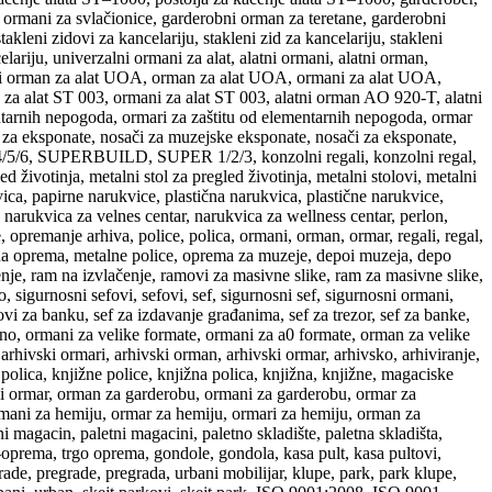
i ormani za svlačionice, garderobni orman za teretane, garderobni
takleni zidovi za kancelariju, stakleni zid za kancelariju, stakleni
elariju, univerzalni ormani za alat, alatni ormani, alatni orman,
alni orman za alat UOA, orman za alat UOA, ormani za alat UOA,
 za alat ST 003, ormani za alat ST 003, alatni orman AO 920-T, alatni
tarnih nepogoda, ormari za zaštitu od elementarnih nepogoda, ormar
 za eksponate, nosači za muzejske eksponate, nosači za eksponate,
 4/5/6, SUPERBUILD, SUPER 1/2/3, konzolni regali, konzolni regal,
 životinja, metalni stol za pregled životinja, metalni stolovi, metalni
ica, papirne narukvice, plastična narukvica, plastične narukvice,
narukvica za velnes centar, narukvica za wellness centar, perlon,
 opremanje arhiva, police, polica, ormani, orman, ormar, regali, regal,
lna oprema, metalne police, oprema za muzeje, depoi muzeja, depo
nje, ram na izvlačenje, ramovi za masivne slike, ram za masivne slike,
, sigurnosni sefovi, sefovi, sef, sigurnosni sef, sigurnosni ormani,
ovi za banku, sef za izdavanje građanima, sef za trezor, sef za banke,
tečno, ormani za velike formate, ormani za a0 formate, orman za velike
rhivski ormari, arhivski orman, arhivski ormar, arhivsko, arhiviranje,
 polica, knjižne police, knjižna polica, knjižna, knjižne, magaciske
bni ormar, orman za garderobu, ormani za garderobu, ormar za
ormani za hemiju, ormar za hemiju, ormari za hemiju, orman za
ni magacin, paletni magacini, paletno skladište, paletna skladišta,
rgo-oprema, trgo oprema, gondole, gondola, kasa pult, kasa pultovi,
rade, pregrade, pregrada, urbani mobilijar, klupe, park, park klupe,