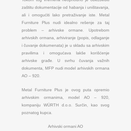
zaštitu dokumentacije od habanja i uništavanja,
ali i omogućiti lako pretraživanje iste. Metal
Furniture Plus nudi idealno rešenje za taj
problem – arhivske ormane. Upotrebom
arhivskih ormana, arhiviranje (popis, odlaganje
i čuvanje dokumenata) je u skladu sa arhivskim
pravilima i omogućava lakše korišćenje
arhivske građe. U svrhu čuvanja važnih
dokumenta, MFP nudi model arhivskih ormana
AO – 920.
Metal Furniture Plus je ovog puta opremio
arhivskim ormanima, model AO – 920,
kompaniju WÜRTH d.o.o. Surčin, kao svog
poznatog kupca.
Arhivski ormani AO