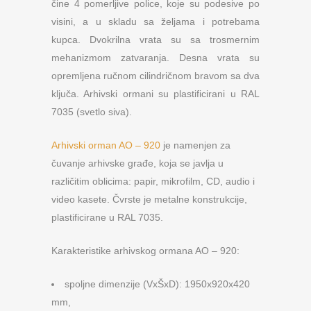
čine 4 pomerljive police, koje su podesive po
visini, a u skladu sa željama i potrebama
kupca. Dvokrilna vrata su sa trosmernim
mehanizmom zatvaranja. Desna vrata su
opremljena ručnom cilindričnom bravom sa dva
ključa. Arhivski ormani su plastificirani u RAL
7035 (svetlo siva).
Arhivski orman AO – 920
je namenjen za
čuvanje arhivske građe, koja se javlja u
različitim oblicima: papir, mikrofilm, CD, audio i
video kasete. Čvrste je metalne konstrukcije,
plastificirane u RAL 7035.
Karakteristike arhivskog ormana AO – 920:
spoljne dimenzije (VxŠxD): 1950x920x420
mm,