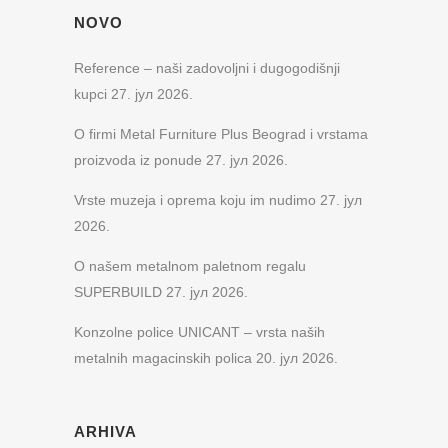
NOVO
Reference – naši zadovoljni i dugogodišnji
kupci
27. јул 2026.
O firmi Metal Furniture Plus Beograd i vrstama
proizvoda iz ponude
27. јул 2026.
Vrste muzeja i oprema koju im nudimo
27. јул
2026.
O našem metalnom paletnom regalu
SUPERBUILD
27. јул 2026.
Konzolne police UNICANT – vrsta naših
metalnih magacinskih polica
20. јул 2026.
ARHIVA