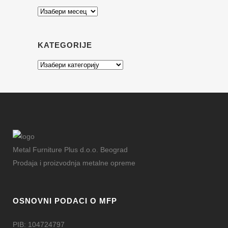
Arhiva
KATEGORIJE
Kategorije
Metal Furniture Plus d.o.o. Beograd
Prodaja i proizvodnja metalne opreme
OSNOVNI PODACI O MFP
PIB: 104724797