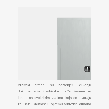
Arhivski ormani su namenjeni čuvanju
dokumentacije i arhivske građe. Varene su
izrade sa dvokrilnim vratima, koja se otvaraju
za 180°. Unutrašnju opremu arhivskih ormana