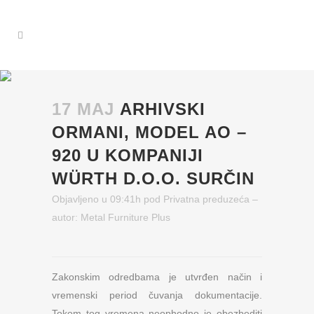
17 МАЈ
ARHIVSKI
ORMANI, MODEL AO –
920 U KOMPANIJI
WÜRTH D.O.O. SURČIN
Objavljeno u 09:41h
pod
Privatna preduzeća
–
autor:
Metal Furniture Plus
Zakonskim odredbama je utvrđen način i
vremenski period čuvanja dokumentacije.
Tokom tog vremena neophodno je obezbediti