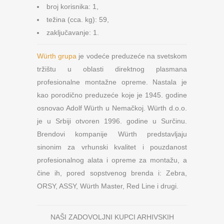
broj korisnika: 1,
težina (cca. kg): 59,
zaključavanje: 1.
Würth grupa
je vodeće preduzeće na svetskom
tržištu u oblasti direktnog plasmana
profesionalne montažne opreme. Nastala je
kao porodično preduzeće koje je 1945. godine
osnovao Adolf Würth u Nemačkoj. Würth d.o.o.
je u Srbiji otvoren 1996. godine u Surčinu.
Brendovi kompanije Würth predstavljaju
sinonim za vrhunski kvalitet i pouzdanost
profesionalnog alata i opreme za montažu, a
čine ih, pored sopstvenog brenda i: Zebra,
ORSY, ASSY, Würth Master, Red Line i drugi.
NAŠI ZADOVOLJNI KUPCI ARHIVSKIH