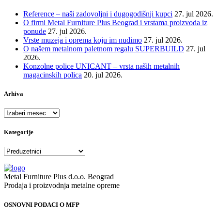
Reference – naši zadovoljni i dugogodišnji kupci
27. jul 2026.
O firmi Metal Furniture Plus Beograd i vrstama proizvoda iz
ponude
27. jul 2026.
Vrste muzeja i oprema koju im nudimo
27. jul 2026.
O našem metalnom paletnom regalu SUPERBUILD
27. jul
2026.
Konzolne police UNICANT – vrsta naših metalnih
magacinskih polica
20. jul 2026.
Arhiva
Arhiva
Kategorije
Kategorije
Metal Furniture Plus d.o.o. Beograd
Prodaja i proizvodnja metalne opreme
OSNOVNI PODACI O MFP