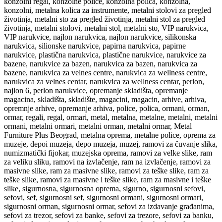
konzolni regal, konzolne police, konzolna polica, konzolna,
konzolni, metalna kolica za instrumente, metalni stolovi za pregled
životinja, metalni sto za pregled životinja, metalni stol za pregled
životinja, metalni stolovi, metalni stol, metalni sto, VIP narukvica,
VIP narukvice, najlon narukvica, najlon narukvice, silikonska
narukvica, silionske narukvice, papirna narukvica, papirne
narukvice, plastična narukvica, plastične narukvice, narukvice za
bazene, narukvice za bazen, narukvica za bazen, narukvica za
bazene, narukvica za velnes centre, narukvica za wellness centre,
narukvica za velnes centar, narukvica za wellness centar, perlon,
najlon 6, perlon narukvice, opremanje skladišta, opremanje
magacina, skladišta, skladište, magacini, magacin, arhive, arhiva,
opremnje arhive, opremanje arhiva, police, polica, ormani, orman,
ormar, regali, regal, ormari, metal, metalna, metalne, metalni, metalni
ormani, metalni ormari, metalni orman, metalni ormar, Metal
Furniture Plus Beograd, metalna oprema, metalne police, oprema za
muzeje, depoi muzeja, depo muzeja, muzej, ramovi za čuvanje slika,
numizmatički fijokar, muzejska oprema, ramovi za velke slike, ram
za veliku sliku, ramovi na izvlačenje, ram na izvlačenje, ramovi za
masivne slike, ram za masivne slike, ramovi za teške slike, ram za
teške slike, ramovi za masivne i teške slike, ram za masivne i teške
slike, sigurnosna, sigurnosna oprema, sigurno, sigurnosni sefovi,
sefovi, sef, sigurnosni sef, sigurnosni ormani, sigurnosni ormari,
sigurnosni orman, sigurnosni ormar, sefovi za izdavanje građanima,
sefovi za trezor, sefovi za banke, sefovi za trezore, sefovi za banku,