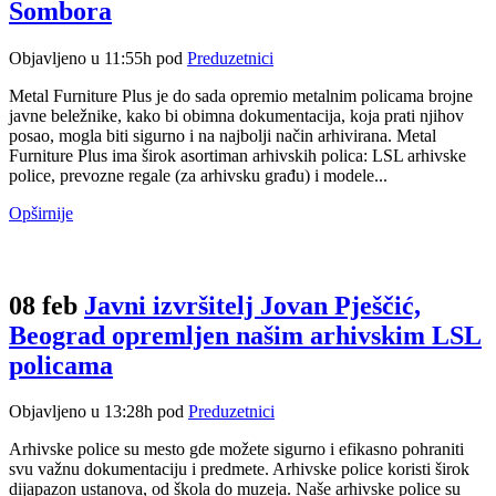
Sombora
Objavljeno u 11:55h
pod
Preduzetnici
Metal Furniture Plus je do sada opremio metalnim policama brojne
javne beležnike, kako bi obimna dokumentacija, koja prati njihov
posao, mogla biti sigurno i na najbolji način arhivirana. Metal
Furniture Plus ima širok asortiman arhivskih polica: LSL arhivske
police, prevozne regale (za arhivsku građu) i modele...
Opširnije
08 feb
Javni izvršitelj Jovan Pješčić,
Beograd opremljen našim arhivskim LSL
policama
Objavljeno u 13:28h
pod
Preduzetnici
Arhivske police su mesto gde možete sigurno i efikasno pohraniti
svu važnu dokumentaciju i predmete. Arhivske police koristi širok
dijapazon ustanova, od škola do muzeja. Naše arhivske police su