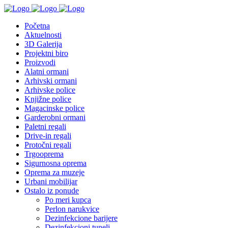
Početna
Aktuelnosti
3D Galerija
Projektni biro
Proizvodi
Alatni ormani
Arhivski ormani
Arhivske police
Knjižne police
Magacinske police
Garderobni ormani
Paletni regali
Drive-in regali
Protočni regali
Trgooprema
Sigurnosna oprema
Oprema za muzeje
Urbani mobilijar
Ostalo iz ponude
Po meri kupca
Perlon narukvice
Dezinfekcione barijere
Dezinfekcioni tuneli