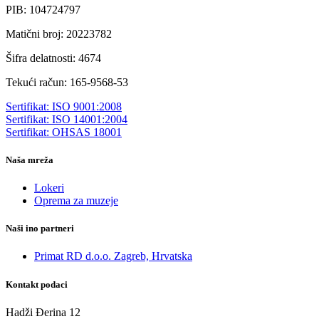
PIB: 104724797
Matični broj: 20223782
Šifra delatnosti: 4674
Tekući račun: 165-9568-53
Sertifikat: ISO 9001:2008
Sertifikat: ISO 14001:2004
Sertifikat: OHSAS 18001
Naša mreža
Lokeri
Oprema za muzeje
Naši ino partneri
Primat RD d.o.o. Zagreb, Hrvatska
Kontakt podaci
Hadži Đerina 12