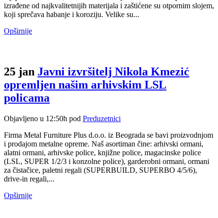
izrađene od najkvalitetnijih materijala i zaštićene su otpornim slojem,
koji sprečava habanje i koroziju. Velike su...
Opširnije
25 jan
Javni izvršitelj Nikola Kmezić
opremljen našim arhivskim LSL
policama
Objavljeno u 12:50h
pod
Preduzetnici
Firma Metal Furniture Plus d.o.o. iz Beograda se bavi proizvodnjom
i prodajom metalne opreme. Naš asortiman čine: arhivski ormani,
alatni ormani, arhivske police, knjižne police, magacinske police
(LSL, SUPER 1/2/3 i konzolne police), garderobni ormani, ormani
za čistačice, paletni regali (SUPERBUILD, SUPERBO 4/5/6),
drive-in regali,...
Opširnije