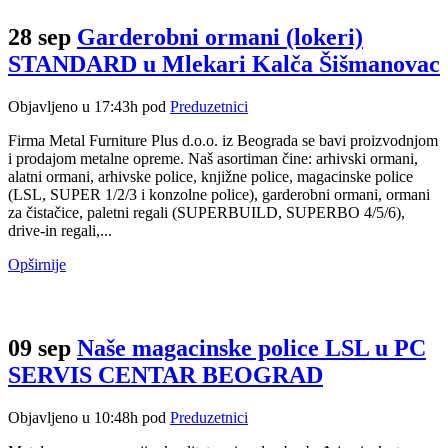
28 sep
Garderobni ormani (lokeri)
STANDARD u Mlekari Kalča Šišmanovac
Objavljeno u 17:43h
pod
Preduzetnici
Firma Metal Furniture Plus d.o.o. iz Beograda se bavi proizvodnjom
i prodajom metalne opreme. Naš asortiman čine: arhivski ormani,
alatni ormani, arhivske police, knjižne police, magacinske police
(LSL, SUPER 1/2/3 i konzolne police), garderobni ormani, ormani
za čistačice, paletni regali (SUPERBUILD, SUPERBO 4/5/6),
drive-in regali,...
Opširnije
09 sep
Naše magacinske police LSL u PC
SERVIS CENTAR BEOGRAD
Objavljeno u 10:48h
pod
Preduzetnici