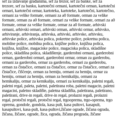
sef za izdavanje građanima, sef za trezor, sef za banke, sef za
trezore, sef za banku, kartotečni ormani, kartotečni orman, kartotečni
ormari, kartotečni ormar, kartoteka, kartoteke, kartotečni, kartotečno,
ormani za velike formate, ormani za a0 formate, orman za velike
formate, orman za a0 formate, ormari za velike formate, ormari za a0
formate, ormar za velike formate, ormar za a0 formate, arhivski
ormani, arhivski ormari, arhivski orman, arhivski ormar, arhivsko,
arhiviranje, arhiviranja, arhivska, arhivski, arhivske, arhivsku,
arhivske police, arhivska polica, pokretne police, pokretna polica,
mobilne police, mobilna polica, knjižne police, knjižna polica,
knjižna, knjižne, magaciske police, magaciska polica, skladišne
police, skladišna polica, skladištenje, garderobni ormani, garderobni
orman, garderobni ormari, garderobni ormar, orman za garderobu,
ormani za garderobu, ormar za garderobu, ormari za garderobu,
orman za čistačice, ormani za čistačice, ormar za čistačice, ormari za
čistačice, čišćenje, orman za hemiju, ormani za hemiju, ormar za
hemiju, ormari za hemiju, orman za hemikaliju, ormani za
hemikaliju, ormar za kemikaliju, ormari za kemikaliju, paletni regali,
paletni regal, paleta, paletni, paletirana roba, paletni magacin, paletni
magacini, paletno skladište, paletna skladišta, paletirana, paletirano,
paletirani, drive-in regali, drive-in regal, prolazni regali, prolazni
regal, protočni regali, protočni regal, trgooprema, trgo-oprema, trgo
oprema, gondole, gondola, kasa pult, kasa pultovi, kasapult,
kasapultovi, kasa-pult, kasa-pultovi,žičane ograde, žičana ograda,
žičana, žičane, ograde, žica, ograda, žičana pregrada, žičane