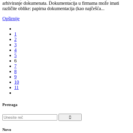
arhiviranje dokumenata. Dokumentacija u firmama može imati
različite oblike: papirna dokumentacija (kao najčešća...
Opširnije
1
2
3
4
5
6
7
8
9
10
11
Pretraga
Search
for:
Novo