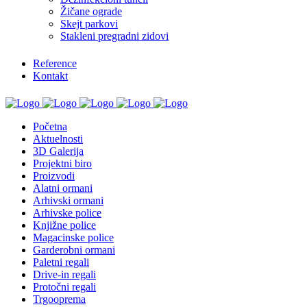
Žičane ograde
Skejt parkovi
Stakleni pregradni zidovi
Reference
Kontakt
Početna
Aktuelnosti
3D Galerija
Projektni biro
Proizvodi
Alatni ormani
Arhivski ormani
Arhivske police
Knjižne police
Magacinske police
Garderobni ormani
Paletni regali
Drive-in regali
Protočni regali
Trgooprema