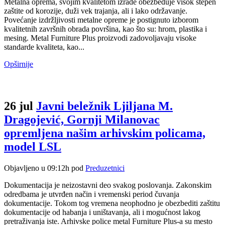
Metalna oprema, svojim kvalitetom izrade obezbeđuje visok stepen
zaštite od korozije, duži vek trajanja, ali i lako održavanje.
Povećanje izdržljivosti metalne opreme je postignuto izborom
kvalitetnih završnih obrada površina, kao što su: hrom, plastika i
mesing. Metal Furniture Plus proizvodi zadovoljavaju visoke
standarde kvaliteta, kao...
Opširnije
26 jul
Javni beležnik Ljiljana M.
Dragojević, Gornji Milanovac
opremljena našim arhivskim policama,
model LSL
Objavljeno u 09:12h
pod
Preduzetnici
Dokumentacija je neizostavni deo svakog poslovanja. Zakonskim
odredbama je utvrđen način i vremenski period čuvanja
dokumentacije. Tokom tog vremena neophodno je obezbediti zaštitu
dokumentacije od habanja i uništavanja, ali i mogućnost lakog
pretraživanja iste. Arhivske police metal Furniture Plus-a su mesto