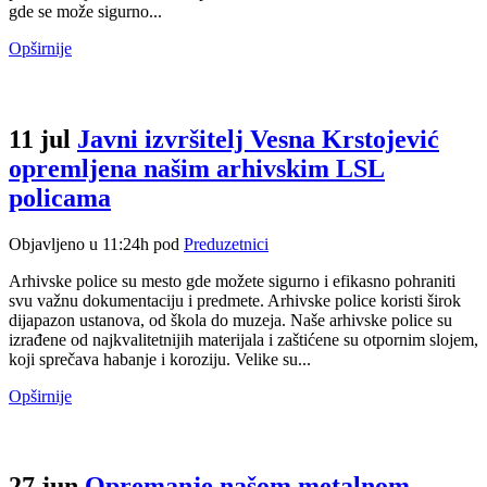
gde se može sigurno...
Opširnije
11 jul
Javni izvršitelj Vesna Krstojević
opremljena našim arhivskim LSL
policama
Objavljeno u 11:24h
pod
Preduzetnici
Arhivske police su mesto gde možete sigurno i efikasno pohraniti
svu važnu dokumentaciju i predmete. Arhivske police koristi širok
dijapazon ustanova, od škola do muzeja. Naše arhivske police su
izrađene od najkvalitetnijih materijala i zaštićene su otpornim slojem,
koji sprečava habanje i koroziju. Velike su...
Opširnije
27 jun
Opremanje našom metalnom