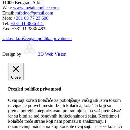
11000 Beograd, Srbija
Web:
www.metalnepolice.com
Email:
mfpdoo@gmail.com
Mob:
+381 63 77 23 600
Tel:
+381 11 3836 421
Fax:
+381 11 3836 483
Uslovi korišćenja i politika privatnosti
Design by
3D Web Vision
Close
Pregled politike privatnosti
Ovaj sajt koristi kolačiće za poboljšanje vašeg iskustva tokom
navigacije po web mestu. Iz tih kolačića, kolačići koji su
prema potrebi kategorizovani pohranjuju se na vaš pretraživač
jer su bitni za rad osnovnih funkcionalnosti sajta. Koristimo i
kolačiće treće strane koji nam pomažu u analiziranju i
razumevanju načina na koji koristite ovaj sajt. Ti će se kolačići