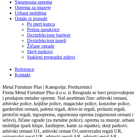
Sigurnosna oprema
Oprema za muzeje
Urbani mobilijar
Ostalo iz ponude
Po meri kupca
Perlon narukvice
Dezinfekcione barijere
Dezinfekcioni tuneli
Žičane ograde
Skejt parkovi
Stakleni pregradni zidovi
Reference
Kontakt
Metal Furniture Plus | Kategorija: Preduzetnici
Firma Metal Furniture Plus d.o.o. iz Beograda se bavi proizvodnjom
i prodajom metalne opreme. Naš asortiman čine: arhivski ormani,
arhivske police, knjižne police, magaciske police, konzolne police,
garderobni ormani, paletni regali, drive-in regali, prolazni regali,
protočni regali, trgooprema, sigurnosna oprema (sigurnosni ormani i
sefovi), žičane ograde (za metalne police), oprema za muzeje, urbani
mobilijar (park klupe, žardinjere, kante za otpatke), skejt parkovi.
arhivski ormani O1, arhivski orman O1,univerzalni regali UR,
univerzalni regal UR, arhivski regali AR, arhivski regal AR,