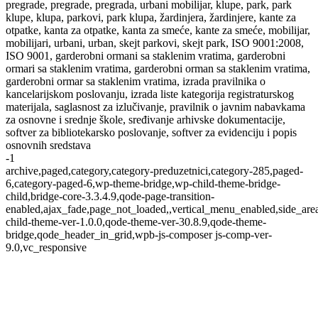
pregrade, pregrade, pregrada, urbani mobilijar, klupe, park, park
klupe, klupa, parkovi, park klupa, žardinjera, žardinjere, kante za
otpatke, kanta za otpatke, kanta za smeće, kante za smeće, mobilijar,
mobilijari, urbani, urban, skejt parkovi, skejt park, ISO 9001:2008,
ISO 9001, garderobni ormani sa staklenim vratima, garderobni
ormari sa staklenim vratima, garderobni orman sa staklenim vratima,
garderobni ormar sa staklenim vratima, izrada pravilnika o
kancelarijskom poslovanju, izrada liste kategorija registraturskog
materijala, saglasnost za izlučivanje, pravilnik o javnim nabavkama
za osnovne i srednje škole, sređivanje arhivske dokumentacije,
softver za bibliotekarsko poslovanje, softver za evidenciju i popis
osnovnih sredstava
-1
archive,paged,category,category-preduzetnici,category-285,paged-
6,category-paged-6,wp-theme-bridge,wp-child-theme-bridge-
child,bridge-core-3.3.4.9,qode-page-transition-
enabled,ajax_fade,page_not_loaded,,vertical_menu_enabled,side_ar
child-theme-ver-1.0.0,qode-theme-ver-30.8.9,qode-theme-
bridge,qode_header_in_grid,wpb-js-composer js-comp-ver-
9.0,vc_responsive
Preduzetnici