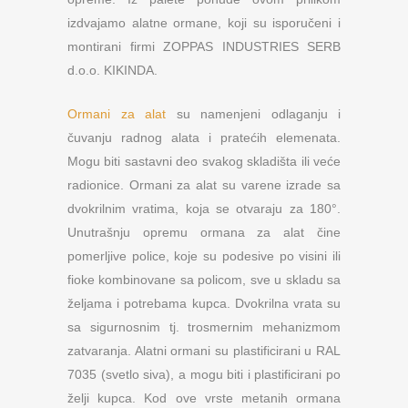
izdvajamo alatne ormane, koji su isporučeni i
montirani firmi ZOPPAS INDUSTRIES SERB
d.o.o. KIKINDA.
Ormani za alat
su namenjeni odlaganju i
čuvanju radnog alata i pratećih elemenata.
Mogu biti sastavni deo svakog skladišta ili veće
radionice. Ormani za alat su varene izrade sa
dvokrilnim vratima, koja se otvaraju za 180°.
Unutrašnju opremu ormana za alat čine
pomerljive police, koje su podesive po visini ili
fioke kombinovane sa policom, sve u skladu sa
željama i potrebama kupca. Dvokrilna vrata su
sa sigurnosnim tj. trosmernim mehanizmom
zatvaranja. Alatni ormani su plastificirani u RAL
7035 (svetlo siva), a mogu biti i plastificirani po
želji kupca. Kod ove vrste metanih ormana