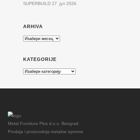
SUPERBUILD
27. јул 2026.
ARHIVA
Arhiva
KATEGORIJE
Kategorije
Metal Furniture Plus d.o.o. Beograd
Prodaja i proizvodnja metalne opreme