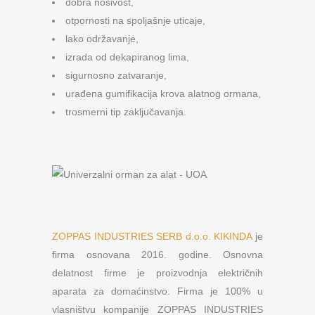
dobra nosivost,
otpornosti na spoljašnje uticaje,
lako održavanje,
izrada od dekapiranog lima,
sigurnosno zatvaranje,
urađena gumifikacija krova alatnog ormana,
trosmerni tip zaključavanja.
ZOPPAS INDUSTRIES SERB d.o.o. KIKINDA
je
firma osnovana 2016. godine. Osnovna
delatnost firme je proizvodnja električnih
aparata za domaćinstvo. Firma je 100% u
vlasništvu kompanije ZOPPAS INDUSTRIES