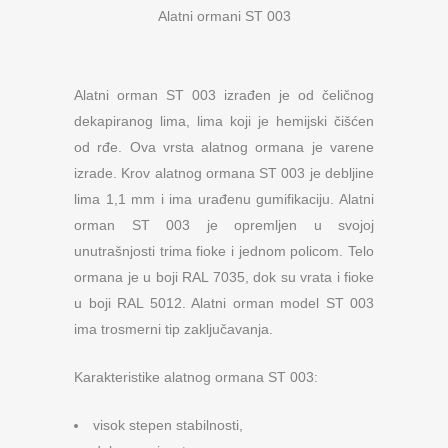
Alatni ormani ST 003
Alatni orman ST 003 izrađen je od čeličnog
dekapiranog lima, lima koji je hemijski čišćen
od rđe. Ova vrsta alatnog ormana je varene
izrade. Krov alatnog ormana ST 003 je debljine
lima 1,1 mm i ima urađenu gumifikaciju. Alatni
orman ST 003 je opremljen u svojoj
unutrašnjosti trima fioke i jednom policom. Telo
ormana je u boji RAL 7035, dok su vrata i fioke
u boji RAL 5012. Alatni orman model ST 003
ima trosmerni tip zaključavanja.
Karakteristike alatnog ormana ST 003:
visok stepen stabilnosti,