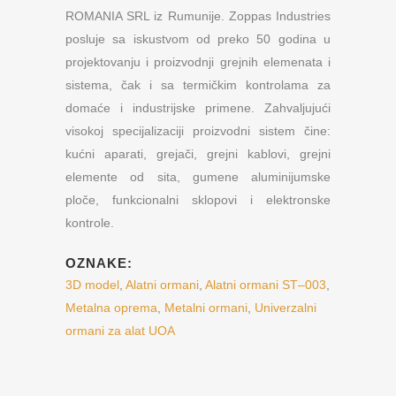
ROMANIA SRL iz Rumunije. Zoppas Industries
posluje sa iskustvom od preko 50 godina u
projektovanju i proizvodnji grejnih elemenata i
sistema, čak i sa termičkim kontrolama za
domaće i industrijske primene. Zahvaljujući
visokoj specijalizaciji proizvodni sistem čine:
kućni aparati, grejači, grejni kablovi, grejni
elemente od sita, gumene aluminijumske
ploče, funkcionalni sklopovi i elektronske
kontrole.
OZNAKE:
3D model
,
Alatni ormani
,
Alatni ormani ST–003
,
Metalna oprema
,
Metalni ormani
,
Univerzalni
ormani za alat UOA