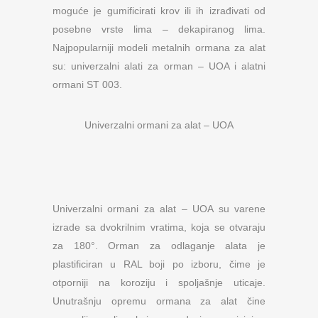
moguće je gumificirati krov ili ih izrađivati od
posebne vrste lima – dekapiranog lima.
Najpopularniji modeli metalnih ormana za alat
su: univerzalni alati za orman – UOA i alatni
ormani ST 003.
Univerzalni ormani za alat – UOA
Univerzalni ormani za alat – UOA su varene
izrade sa dvokrilnim vratima, koja se otvaraju
za 180°. Orman za odlaganje alata je
plastificiran u RAL boji po izboru, čime je
otporniji na koroziju i spoljašnje uticaje.
Unutrašnju opremu ormana za alat čine