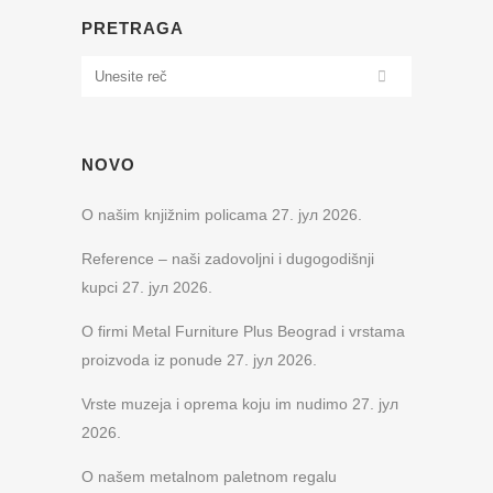
PRETRAGA
NOVO
O našim knjižnim policama
27. јул 2026.
Reference – naši zadovoljni i dugogodišnji
kupci
27. јул 2026.
O firmi Metal Furniture Plus Beograd i vrstama
proizvoda iz ponude
27. јул 2026.
Vrste muzeja i oprema koju im nudimo
27. јул
2026.
O našem metalnom paletnom regalu