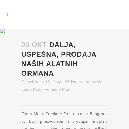
09 ОКТ
DALJA,
USPEŠNA, PRODAJA
NAŠIH ALATNIH
ORMANA
Objavljeno u 13:19h
pod
Privatna preduzeća
–
autor:
Metal Furniture Plus
Firma Metal Furniture Plus d.o.o. iz Beograda
se bavi proizvodnjom i prodajom metalne
opreme. Iz palete ponude ovom prilikom