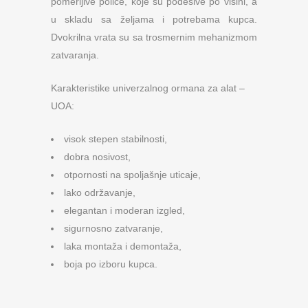
pomerljive police, koje su podesive po visini, a
u skladu sa željama i potrebama kupca.
Dvokrilna vrata su sa trosmernim mehanizmom
zatvaranja.
Karakteristike univerzalnog ormana za alat –
UOA:
visok stepen stabilnosti,
dobra nosivost,
otpornosti na spoljašnje uticaje,
lako održavanje,
elegantan i moderan izgled,
sigurnosno zatvaranje,
laka montaža i demontaža,
boja po izboru kupca.