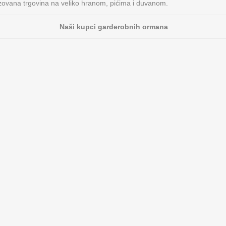
lizovana trgovina na veliko hranom, pićima i duvanom.
Naši kupci garderobnih ormana