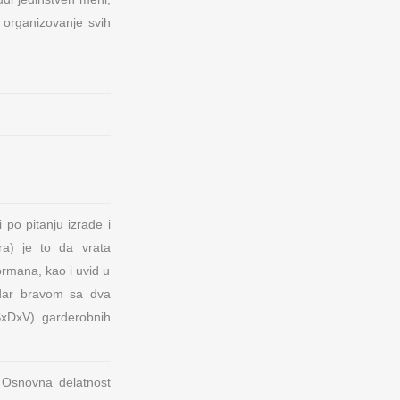
e organizovanje svih
po pitanju izrade i
ra) je to da vrata
ormana, kao i uvid u
indar bravom sa dva
ŠxDxV) garderobnih
 Osnovna delatnost