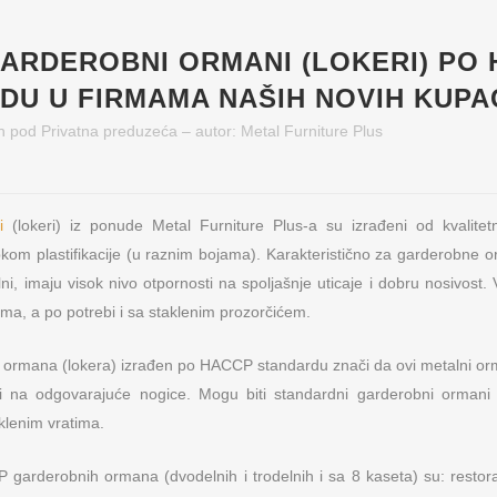
ARDEROBNI ORMANI (LOKERI) PO
DU U FIRMAMA NAŠIH NOVIH KUPA
h
pod
Privatna preduzeća
– autor:
Metal Furniture Plus
i
(lokeri) iz ponude Metal Furniture Plus-a su izrađeni od kvalitet
pkom plastifikacije (u raznim bojama). Karakteristično za garderobne o
ni, imaju visok nivo otpornosti na spoljašnje uticaje i dobru nosivost
ima, a po potrebi i sa staklenim prozorčićem.
ormana (lokera) izrađen po HACCP standardu znači da ovi metalni orm
ni na odgovarajuće nogice. Mogu biti standardni garderobni ormani
aklenim vratima.
 garderobnih ormana (dvodelnih i trodelnih i sa 8 kaseta) su: rest