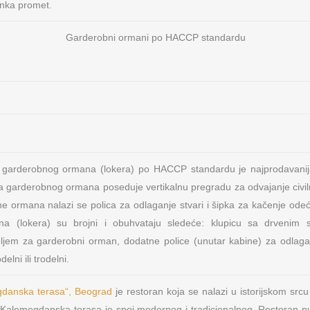
anka promet.
Garderobni ormani po HACCP standardu
a garderobnog ormana (lokera) po HACCP standardu je najprodavanija
a garderobnog ormana poseduje vertikalnu pregradu za odvajanje civi
e ormana nalazi se polica za odlaganje stvari i šipka za kačenje odeć
na (lokera) su brojni i obuhvataju sledeće: klupicu sa drvenim 
ljem za garderobni orman, dodatne police (unutar kabine) za odlaga
elni ili trodelni.
danska terasa“, Beograd
je restoran koja se nalazi u istorijskom src
 Kalemegdanska terasa je spoj modernog i tradicionalnog. Restoran nu