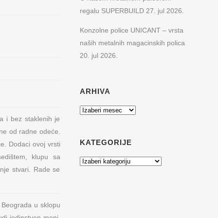
regalu SUPERBUILD
27. jul 2026.
Konzolne police UNICANT – vrsta
naših metalnih magacinskih polica
20. jul 2026.
ARHIVA
Arhiva
 i bez staklenih je
lne od radne odeće.
KATEGORIJE
e. Dodaci ovoj vrsti
sedištem, klupu sa
Kategorije
nje stvari. Rade se
u Beograda u sklopu
di jedinstven meni,