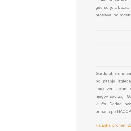
gde su jela bazira
proslava, od rođe
Garderobni ormani 
po pitanju izgle
imaju ventilacione 
njegov sadržaj. G
ključa. Dodaci ov
ormana po HACCP 
Palanka promet d