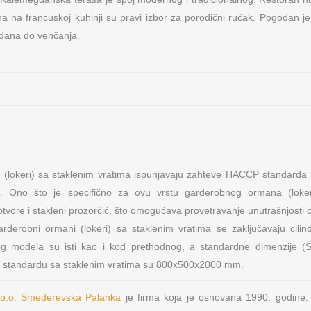
na na francuskoj kuhinji su pravi izbor za porodični ručak. Pogodan j
ndana do venčanja.
(lokeri) sa staklenim vratima ispunjavaju zahteve HACCP standarda i 
da. Ono što je specifično za ovu vrstu garderobnog ormana (loke
otvore i stakleni prozorčić, što omogućava provetravanje unutrašnjosti 
arderobni ormani (lokeri) sa staklenim vratima se zaključavaju cil
og modela su isti kao i kod prethodnog, a standardne dimenzije (
standardu sa staklenim vratima su 800x500x2000 mm.
.o.o. Smederevska Palanka
je firma koja je osnovana 1990. godine.