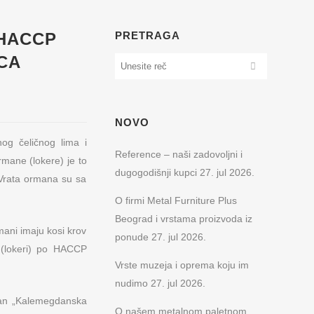
 HACCP
PRETRAGA
CA
NOVO
nog čeličnog lima i
Reference – naši zadovoljni i
rmane (lokere) je to
dugogodišnji kupci
27. jul 2026.
. Vrata ormana su sa
O firmi Metal Furniture Plus
Beograd i vrstama proizvoda iz
ani imaju kosi krov
ponude
27. jul 2026.
 (lokeri) po HACCP
Vrste muzeja i oprema koju im
nudimo
27. jul 2026.
oran „Kalemegdanska
O našem metalnom paletnom