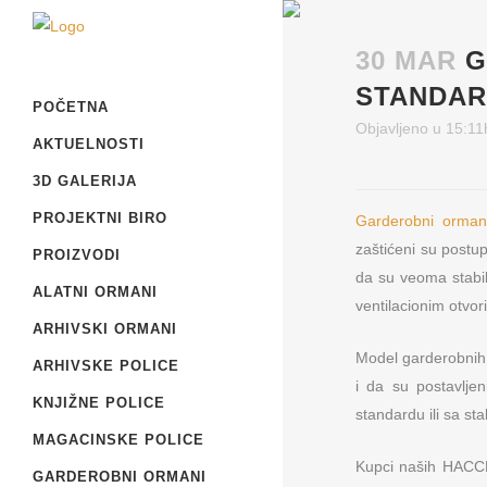
30 MAR
G
STANDAR
POČETNA
Objavljeno u 15:11
AKTUELNOSTI
3D GALERIJA
PROJEKTNI BIRO
Garderobni orman
zaštićeni su postu
PROIZVODI
da su veoma stabil
ALATNI ORMANI
ventilacionim otvor
ARHIVSKI ORMANI
Model garderobnih 
ARHIVSKE POLICE
i da su postavlje
KNJIŽNE POLICE
standardu ili sa st
MAGACINSKE POLICE
Kupci naših HACCP
GARDEROBNI ORMANI