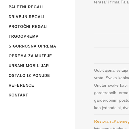
terasa“ i firma Pal
PALETNI REGALI
DRIVE-IN REGALI
PROTOČNI REGALI
TRGOOPREMA
SIGURNOSNA OPREMA
OPREMA ZA MUZEJE
URBANI MOBILIJAR
Uobičajena verzij
OSTALO IZ PONUDE
vrata. Svaka kabin
Unutar svake kabin
REFERENCE
garderobnih orma
KONTAKT
garderobnim posto
kao jednodelni, dvod
Restoran „Kalemeg
istoimene tvrđave.