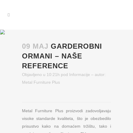
09 MAJ
GARDEROBNI
ORMANI – NAŠE
REFERENCE
Objavljeno u 10:21h
pod
Informacije
– autor:
Metal Furniture Plus
Metal Furniture Plus proizvodi zadovoljavaju
visoke standarde kvaliteta, što je obezbedilo
prisustvo kako na domaćem tržištu, tako i