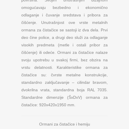
površina. Svojim unutrašnjim dizajnom
omogućavaju bezbedno i ekonomično
odlaganje i čuvanje sredstava i pribora za
čišćenje. Unutrašnjost ove vrste metalnih
ormana za čistačice se sastoji iz dva dela. Prvi
deo čine police, a drugi deo služi za odlaganje
visokih predmeta (metle i ostali pribor za
čišćenje) ili odeće. Ormani za čistačice nalaze
svoju upotrebu u svakoj firmi, bez obzira na
vrstu delatnosti. Karakteristike ormana za
čistačice su: čvrste metalne konstrukcije,
standardno zaključavanje – cilindar bravom,
dvokrilna vrata, standardna boja RAL 7035.
Standardne dimenzije (ŠxDxV) ormana za
čistačice: 920x420x1950 mm.
Ormani za čistačice i hemiju