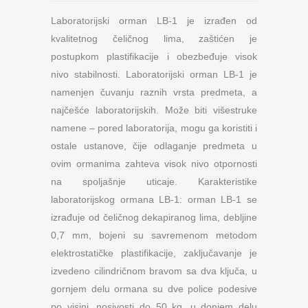
Laboratorijski orman LB-1 je izrađen od
kvalitetnog čeličnog lima, zaštićen je
postupkom plastifikacije i obezbeđuje visok
nivo stabilnosti. Laboratorijski orman LB-1 je
namenjen čuvanju raznih vrsta predmeta, a
najčešće laboratorijskih. Može biti višestruke
namene – pored laboratorija, mogu ga koristiti i
ostale ustanove, čije odlaganje predmeta u
ovim ormanima zahteva visok nivo otpornosti
na spoljašnje uticaje. Karakteristike
laboratorijskog ormana LB-1: orman LB-1 se
izrađuje od čeličnog dekapiranog lima, debljine
0,7 mm, bojeni su savremenom metodom
elektrostatičke plastifikacije, zaključavanje je
izvedeno cilindričnom bravom sa dva ključa, u
gornjem delu ormana su dve police podesive
po visini, nosivosti do 50 kg, u donjem delu