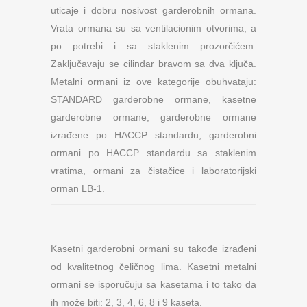
uticaje i dobru nosivost garderobnih ormana.
Vrata ormana su sa ventilacionim otvorima, a
po potrebi i sa staklenim prozorčićem.
Zaključavaju se cilindar bravom sa dva ključa.
Metalni ormani iz ove kategorije obuhvataju:
STANDARD garderobne ormane, kasetne
garderobne ormane, garderobne ormane
izrađene po HACCP standardu, garderobni
ormani po HACCP standardu sa staklenim
vratima, ormani za čistačice i laboratorijski
orman LB-1.
Kasetni garderobni ormani su takođe izrađeni
od kvalitetnog čeličnog lima. Kasetni metalni
ormani se isporučuju sa kasetama i to tako da
ih može biti: 2, 3, 4, 6, 8 i 9 kaseta.