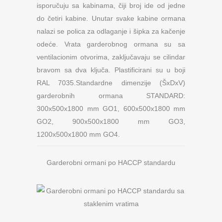
isporučuju sa kabinama, čiji broj ide od jedne
do četiri kabine. Unutar svake kabine ormana
nalazi se polica za odlaganje i šipka za kačenje
odeće. Vrata garderobnog ormana su sa
ventilacionim otvorima, zaključavaju se cilindar
bravom sa dva ključa. Plastificirani su u boji
RAL 7035.Standardne dimenzije (ŠxDxV)
garderobnih ormana STANDARD:
300x500x1800 mm GO1, 600x500x1800 mm
GO2, 900x500x1800 mm GO3,
1200x500x1800 mm GO4.
Garderobni ormani po HACCP standardu