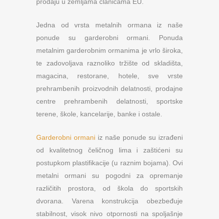
prodaju u zemljama članicama EU.
Jedna od vrsta metalnih ormana iz naše
ponude su garderobni ormani. Ponuda
metalnim garderobnim ormanima je vrlo široka,
te zadovoljava raznoliko tržište od skladišta,
magacina, restorane, hotele, sve vrste
prehrambenih proizvodnih delatnosti, prodajne
centre prehrambenih delatnosti, sportske
terene, škole, kancelarije, banke i ostale.
Garderobni ormani
iz naše ponude su izrađeni
od kvalitetnog čeličnog lima i zaštićeni su
postupkom plastifikacije (u raznim bojama). Ovi
metalni ormani su pogodni za opremanje
različitih prostora, od škola do sportskih
dvorana. Varena konstrukcija obezbeđuje
stabilnost, visok nivo otpornosti na spoljašnje