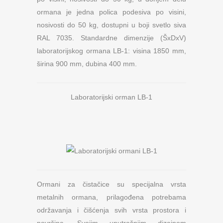
ormana je jedna polica podesiva po visini,
nosivosti do 50 kg, dostupni u boji svetlo siva
RAL 7035. Standardne dimenzije (ŠxDxV)
laboratorijskog ormana LB-1: visina 1850 mm,
širina 900 mm, dubina 400 mm.
Laboratorijski orman LB-1
Ormani za čistačice su specijalna vrsta
metalnih ormana, prilagođena potrebama
održavanja i čišćenja svih vrsta prostora i