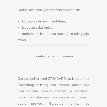
Dodaci ovoj vrsti garderobnih ormana su:
klupica sa drvenim sedištem,
klupe za svlačionice,
dodatne police (unutar kabine) za odlaganje
stvari.
Kasetni garderobni ormani
Garderobni ormani STANDARD su izrađeni od
kvalitetnog čeličnog lima. Varena konstrukcija
ovih metalnih ormana obezbeđuje stabilnost,
visok nivo otpornosti na spoljašnje uticaje i
dobru nosivost. Garderobni ormani se