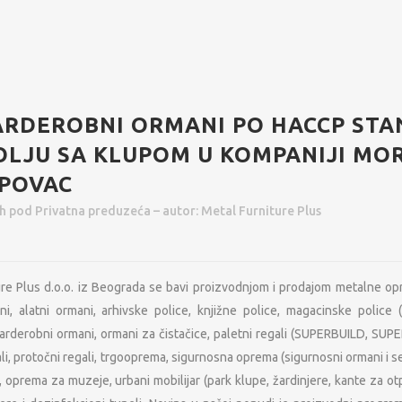
ARDEROBNI ORMANI PO HACCP ST
OLJU SA KLUPOM U KOMPANIJI MO
OPOVAC
8h
pod
Privatna preduzeća
– autor:
Metal Furniture Plus
ure Plus d.o.o. iz Beograda se bavi proizvodnjom i prodajom metalne o
ani, alatni ormani, arhivske police, knjižne police, magacinske police
arderobni ormani, ormani za čistačice, paletni regali (SUPERBUILD, SUPE
ali, protočni regali, trgooprema, sigurnosna oprema (sigurnosni ormani i s
, oprema za muzeje, urbani mobilijar (park klupe, žardinjere, kante za otp