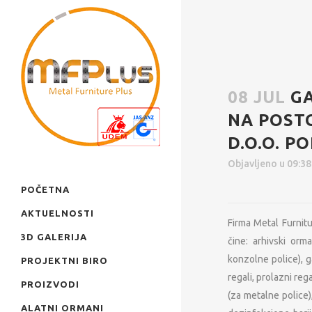
08 JUL
G
NA POST
D.O.O. P
Objavljeno u 09:3
POČETNA
AKTUELNOSTI
Firma Metal Furnit
3D GALERIJA
čine: arhivski orm
konzolne police), g
PROJEKTNI BIRO
regali, prolazni reg
PROIZVODI
(za metalne police)
ALATNI ORMANI