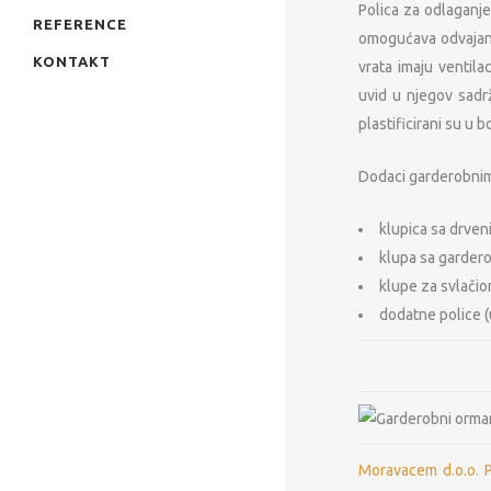
Polica za odlaganje
REFERENCE
omogućava odvajanj
KONTAKT
vrata imaju ventila
uvid u njegov sadrž
plastificirani su u b
Dodaci garderobni
klupica sa drven
klupa sa garder
klupe za svlačio
dodatne police (
Moravacem d.o.o. 