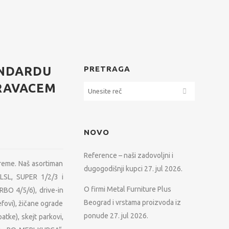
ANDARDU
PRETRAGA
RAVACEM
NOVO
Reference – naši zadovoljni i
preme. Naš asortiman
dugogodišnji kupci
27. jul 2026.
 (LSL, SUPER 1/2/3 i
O firmi Metal Furniture Plus
RBO 4/5/6), drive-in
Beograd i vrstama proizvoda iz
efovi), žičane ograde
ponude
27. jul 2026.
atke), skejt parkovi,