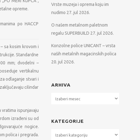
ram „PO MERI KUPCA“,
Vrste muzeja i oprema koju im
metalne opreme.
nudimo
27. jul 2026.
 ormanima po HACCP
O našem metalnom paletnom
regalu SUPERBUILD
27. jul 2026.
Konzolne police UNICANT – vrsta
– sa kosim krovom i
naših metalnih magacinskih polica
trukcije. Standardne
20. jul 2026.
000 mm; dvodelni –
oseduje vertikalnu
a odlaganje stvari i
ARHIVA
aključavaju cilindar
Arhiva
 vratima ispunjavaju
ardom izrađeni su od
KATEGORIJE
odgovarajuće nogice.
Kategorije
m polica i pregrada.