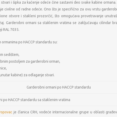
 stvari i šipka za kačenje odeće čine sastavni deo svake kabine ormana.
e civilne od radne odeće. Ono što je specifično za ovu vrstu garderob
cione otvore i stakleni prozorčić, što omogućava provetravanje unutraš
aj. Garderobni ormani sa staklenim vratima se zaključavaju cilindar br
oji RAL 7035.
m ormanima po HACCP standardu su:
im sedištem,
obnim postoljem za garderobni orman,
nice,
unutar kabine) za odlaganje stvari.
Garderobni ormani po HACCP standardu
OSNOVNI PODACI O MFP
NAŠA M
Popovac
je članica CRH, vodeće internacionalne grupe u oblasti građevi