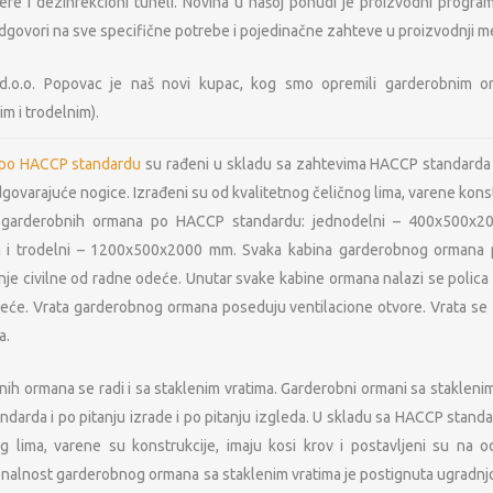
jere i dezinfekcioni tuneli. Novina u našoj ponudi je proizvodni prog
odgovori na sve specifične potrebe i pojedinačne zahteve u proizvodnji 
d.o.o. Popovac je naš novi kupac, kog smo opremili garderobnim
m i trodelnim).
 po HACCP standardu
su rađeni u skladu sa zahtevima HACCP standarda 
dgovarajuće nogice. Izrađeni su od kvalitetnog čeličnog lima, varene kons
) garderobnih ormana po HACCP standardu: jednodelni – 400x500x2
 trodelni – 1200x500x2000 mm. Svaka kabina garderobnog ormana p
je civilne od radne odeće. Unutar svake kabine ormana nalazi se polica z
eće. Vrata garderobnog ormana poseduju ventilacione otvore. Vrata se z
a.
ih ormana se radi i sa staklenim vratima. Garderobni ormani sa staklenim
arda i po pitanju izrade i po pitanju izgleda. U skladu sa HACCP stand
og lima, varene su konstrukcije, imaju kosi krov i postavljeni su na 
nalnost garderobnog ormana sa staklenim vratima je postignuta ugradnjo