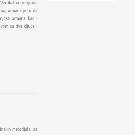
 Vertikalna pregrada
nog ormana je to da
njosti ormana, kao i
avom sa dva ključa i
REŽA
KONTAKT PODACI
nskih materijala, sa