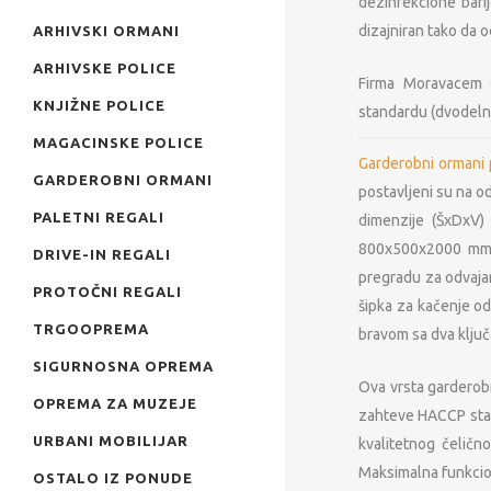
dezinfekcione bari
dizajniran tako da 
ARHIVSKI ORMANI
ARHIVSKE POLICE
Firma Moravacem 
KNJIŽNE POLICE
standardu (dvodelni
MAGACINSKE POLICE
Garderobni ormani
GARDEROBNI ORMANI
postavljeni su na o
PALETNI REGALI
dimenzije (ŠxDxV
800x500x2000 mm i
DRIVE-IN REGALI
pregradu za odvajan
PROTOČNI REGALI
šipka za kačenje od
TRGOOPREMA
bravom sa dva ključ
SIGURNOSNA OPREMA
Ova vrsta garderobn
OPREMA ZA MUZEJE
zahteve HACCP stand
URBANI MOBILIJAR
kvalitetnog čeličn
Maksimalna funkcio
OSTALO IZ PONUDE