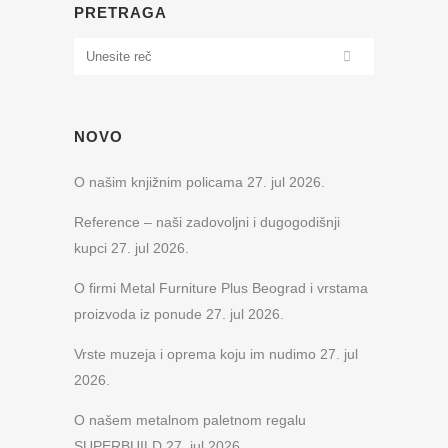
PRETRAGA
NOVO
O našim knjižnim policama
27. jul 2026.
Reference – naši zadovoljni i dugogodišnji
kupci
27. jul 2026.
O firmi Metal Furniture Plus Beograd i vrstama
proizvoda iz ponude
27. jul 2026.
Vrste muzeja i oprema koju im nudimo
27. jul
2026.
O našem metalnom paletnom regalu
SUPERBUILD
27. jul 2026.