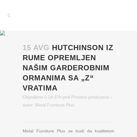
15 AVG
HUTCHINSON IZ
RUME OPREMLJEN
NAŠIM GARDEROBNIM
ORMANIMA SA „Z“
VRATIMA
Objavljeno u 14:37h
pod
Privatna preduzeća
–
autor:
Metal Furniture Plus
Metal Furniture Plus se trudi da kvalitetom