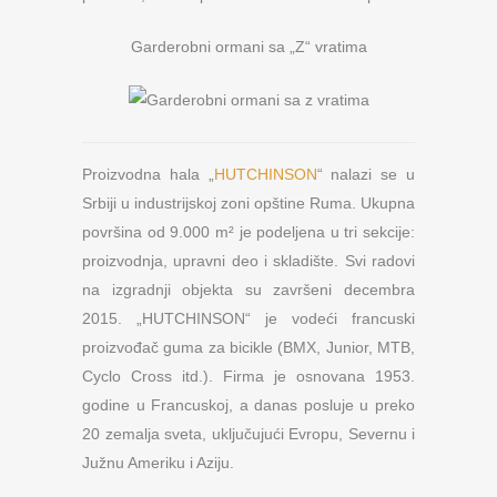
Garderobni ormani sa „Z“ vratima
Proizvodna hala „
HUTCHINSON
“ nalazi se u
Srbiji u industrijskoj zoni opštine Ruma. Ukupna
površina od 9.000 m² je podeljena u tri sekcije:
proizvodnja, upravni deo i skladište. Svi radovi
na izgradnji objekta su završeni decembra
2015. „HUTCHINSON“ je vodeći francuski
proizvođač guma za bicikle (BMX, Junior, MTB,
Cyclo Cross itd.). Firma je osnovana 1953.
godine u Francuskoj, a danas posluje u preko
20 zemalja sveta, uključujući Evropu, Severnu i
Južnu Ameriku i Aziju.