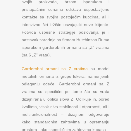
svojih proizvoda, brzom isporukom i
pristupačnim cenama održava uspostavljene
kontakte sa svojim postojećim kupcima, ali i
intenzivno širi tržište osvajajući nove klijente.
Potvrda uspešne strategije poslovanja je i
nastavak saradnje sa firmom Hutchinson Ruma
isporukom garderobnih ormana sa „Z“ vratima
(sa 6 „Z“ vrata).
Garderobni ormani sa Z vratima
su model
metalnih ormana iz grupe lokera, namenjenih
odlaganju odeće. Garderobni ormani sa Z
vratima su specifični po tome što su vrata
dizajnirana u obliku slova Z. Odlikuje ih, pored
kvaliteta, visok nivo stabilnosti i otpornosti, ali i
multifunkcionalnost – dizajnom odgovaraju
kako standardnim zahtevima u opremanju
prostora, tako i specifičnim zahtevima kupaca.