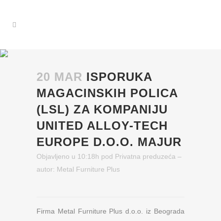
20 MAR
ISPORUKA
MAGACINSKIH POLICA
(LSL) ZA KOMPANIJU
UNITED ALLOY-TECH
EUROPE D.O.O. MAJUR
Objavljeno u 10:18h
pod
Privatna preduzeća
–
autor:
Metal Furniture Plus
Firma Metal Furniture Plus d.o.o. iz Beograda