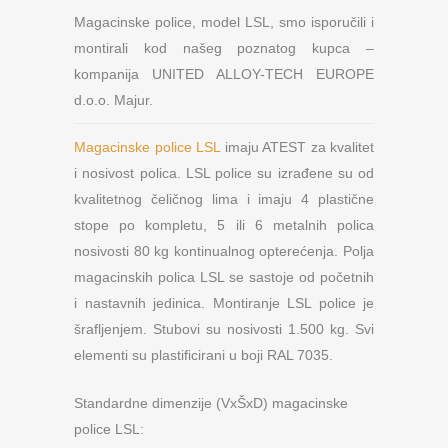
Magacinske police, model LSL, smo isporučili i
montirali kod našeg poznatog kupca –
kompanija UNITED ALLOY-TECH EUROPE
d.o.o. Majur.
Magacinske police LSL
imaju ATEST za kvalitet
i nosivost polica. LSL police su izrađene su od
kvalitetnog čeličnog lima i imaju 4 plastične
stope po kompletu, 5 ili 6 metalnih polica
nosivosti 80 kg kontinualnog opterećenja. Polja
magacinskih polica LSL se sastoje od početnih
i nastavnih jedinica. Montiranje LSL police je
šrafljenjem. Stubovi su nosivosti 1.500 kg. Svi
elementi su plastificirani u boji RAL 7035.
Standardne dimenzije (VxŠxD) magacinske
police LSL: