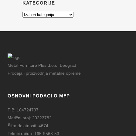
KATEGORIJE
Kategorije
Metal Furniture Plus d.o.o. Beograd
Prodaja i proizvodnja metalne opreme
OSNOVNI PODACI O MFP
PIB: 104724797
Matični broj: 20223782
Šifra delatnosti: 4674
Tekući račun: 165-9568-53