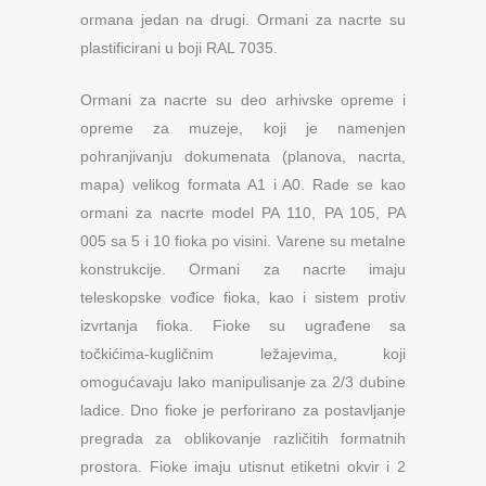
ormana jedan na drugi. Ormani za nacrte su
plastificirani u boji RAL 7035.
Ormani za nacrte su deo arhivske opreme i
opreme za muzeje, koji je namenjen
pohranjivanju dokumenata (planova, nacrta,
mapa) velikog formata A1 i A0. Rade se kao
ormani za nacrte model PA 110, PA 105, PA
005 sa 5 i 10 fioka po visini. Varene su metalne
konstrukcije. Ormani za nacrte imaju
teleskopske vođice fioka, kao i sistem protiv
izvrtanja fioka. Fioke su ugrađene sa
točkićima-kugličnim ležajevima, koji
omogućavaju lako manipulisanje za 2/3 dubine
ladice. Dno fioke je perforirano za postavljanje
pregrada za oblikovanje različitih formatnih
prostora. Fioke imaju utisnut etiketni okvir i 2