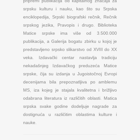
pripremi publikacija od kapitalnog značaja za
srpsku kulturu i nauku, kao što su Srpska
enciklopedija, Srpski biografski rečnik, Rečnik
srpskog jezika, Pravopis i drugo. Biblioteka
Matice srpske ima više od 3.500.000
publikacija, a Galerija bogatu zbirku u kojoj je
predstavljeno srpsko slikarstvo od XVIII do XX
veka. Izdavački centar nastavlja tradiciju
nekadašnjeg Izdavačkog preduzeća Matice
srpske, čija su izdanja u Jugoistočnoj Evropi
decenijama bila prepoznatljiva po amblemu
MS, iza kojeg je stajala kvalitetna i brižljivo
odabrana literatura iz različitih oblasti. Matica
srpska svake godine dodeljuje nagrade za
dostignuća u različitim oblastima kulture i
nauke.