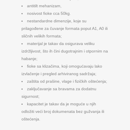
antitilt mehanizam,
nosivost fioke cca 50kg.
nestandardne dimenzije, koje su
prilagođene za čuvanje formata poput A1, A0 ili
sličnih velikih formata;
materijal je takav da osigurava veliku
izdržljivost, što ih čini dugotrajnim i otpornim na
habanje;
fioke sa klizačima, koji omogućavaju lako
izvlačenje i pregled arhiviranog sadržaja;
zaštita od prašine, vlage i fizičkih oštećenja;
zaključavanje sa bravama za dodatnu
sigurnost;
kapacitet je takav da je moguće u njih
odložiti veći broj dokumenata bez gužvanja ili
oštećenja.