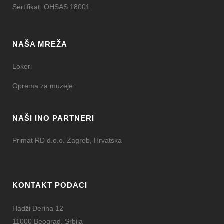
Sertifikat: OHSAS 18001
NAŠA MREŽA
Lokeri
Oprema za muzeje
NAŠI INO PARTNERI
Primat RD d.o.o. Zagreb, Hrvatska
KONTAKT PODACI
Hadži Đerina 12
11000 Beograd, Srbija