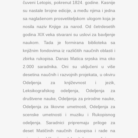
čuveni Letopis, pokrenut 1824. godine. Kasnije
su nastale brojne edicije, a među njima i jedna
sa naglašenom prosvetiteljskom ulogom koja je
nosila naziv Knjige za narod. Od četrdesetih
godina XIX veka stvarani su uslovi za bavljenje
naukom. Tada je formirana biblioteka sa
knjižnim fondovima iz različitih naučnih oblasti i
zbirka rukopisa. Danas Matica srpska ima oko
2.000 saradnika. Oni su uključeni u više
desetina naučnih i razvojnih projekata, u okviru
Odeljenja za književnost i jezik,
Leksikografskog odeljenja, Odeljenja za
društvene nauke, Odeljenja za prirodne nauke,
Odeljenja za likovne umetnosti, Odeljenja za
scenske umetnosti i muziku i Rukopisnog
odeljenja. Saradnici pripremaju priloge za
deset Matičinih naučnih časopisa i rade na