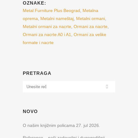
OZNAKE:
Metal Furniture Plus Beograd
,
Metalna
oprema
,
Metalni nameštaj
,
Metalni ormani
,
Metalni ormani za nacrte
,
Ormani za nacrte
,
Ormani za nacrte A0 i A1
,
Ormani za velike
formate i nacrte
PRETRAGA
NOVO
O našim knjižnim policama
27. jul 2026.
Reference – naši zadovoljni i dugogodišnji