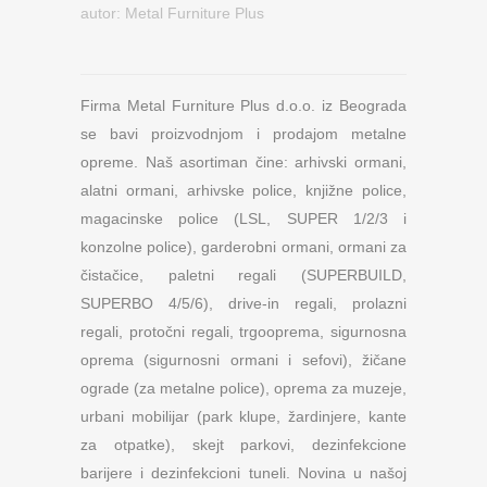
autor:
Metal Furniture Plus
Firma Metal Furniture Plus d.o.o. iz Beograda
se bavi proizvodnjom i prodajom metalne
opreme. Naš asortiman čine: arhivski ormani,
alatni ormani, arhivske police, knjižne police,
magacinske police (LSL, SUPER 1/2/3 i
konzolne police), garderobni ormani, ormani za
čistačice, paletni regali (SUPERBUILD,
SUPERBO 4/5/6), drive-in regali, prolazni
regali, protočni regali, trgooprema, sigurnosna
oprema (sigurnosni ormani i sefovi), žičane
ograde (za metalne police), oprema za muzeje,
urbani mobilijar (park klupe, žardinjere, kante
za otpatke), skejt parkovi, dezinfekcione
barijere i dezinfekcioni tuneli. Novina u našoj