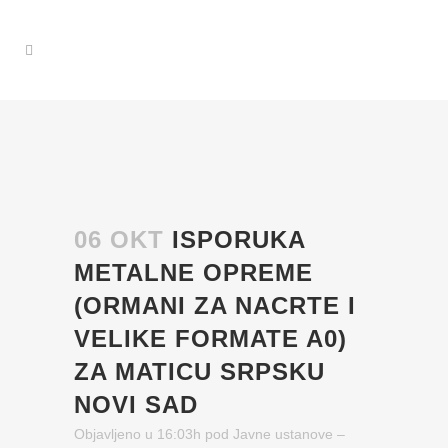
06 OKT
ISPORUKA
METALNE OPREME
(ORMANI ZA NACRTE I
VELIKE FORMATE A0)
ZA MATICU SRPSKU
NOVI SAD
Objavljeno u 16:03h
pod
Javne ustanove
–