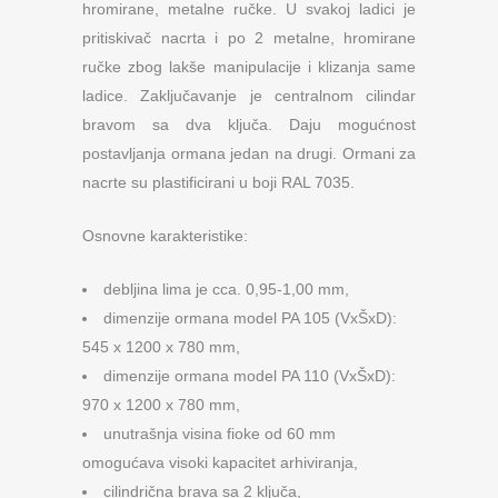
hromirane, metalne ručke. U svakoj ladici je
pritiskivač nacrta i po 2 metalne, hromirane
ručke zbog lakše manipulacije i klizanja same
ladice. Zaključavanje je centralnom cilindar
bravom sa dva ključa. Daju mogućnost
postavljanja ormana jedan na drugi. Ormani za
nacrte su plastificirani u boji RAL 7035.
Osnovne karakteristike:
debljina lima je cca. 0,95-1,00 mm,
dimenzije ormana model PA 105 (VxŠxD):
545 x 1200 x 780 mm,
dimenzije ormana model PA 110 (VxŠxD):
970 x 1200 x 780 mm,
unutrašnja visina fioke od 60 mm
omogućava visoki kapacitet arhiviranja,
cilindrična brava sa 2 ključa,