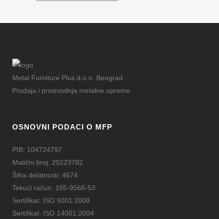
Metal Furniture Plus d.o.o. Beograd
Prodaja i proizvodnja metalne opreme
OSNOVNI PODACI O MFP
PIB: 104724797
Matični broj: 20223782
Šifra delatnosti: 4674
Tekući račun: 165-9568-53
Sertifikat: ISO 9001:2008
Sertifikat: ISO 14001:2004