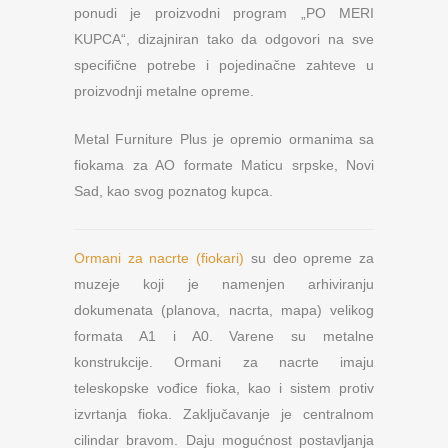
ponudi je proizvodni program „PO MERI
KUPCA“, dizajniran tako da odgovori na sve
specifične potrebe i pojedinačne zahteve u
proizvodnji metalne opreme.
Metal Furniture Plus je opremio ormanima sa
fiokama za AO formate Maticu srpske, Novi
Sad, kao svog poznatog kupca.
Ormani za nacrte (fiokari)
su deo opreme za
muzeje koji je namenjen arhiviranju
dokumenata (planova, nacrta, mapa) velikog
formata A1 i A0. Varene su metalne
konstrukcije. Ormani za nacrte imaju
teleskopske vođice fioka, kao i sistem protiv
izvrtanja fioka. Zaključavanje je centralnom
cilindar bravom. Daju mogućnost postavljanja