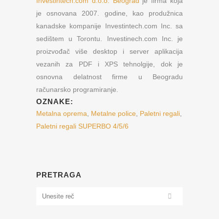
Investintech.com d.o.o. Beograd
je firma koja
je osnovana 2007. godine, kao produžnica
kanadske kompanije Investintech.com Inc. sa
sedištem u Torontu. Investinech.com Inc. je
proizvođač više desktop i server aplikacija
vezanih za PDF i XPS tehnolgije, dok je
osnovna delatnost firme u Beogradu
računarsko programiranje.
OZNAKE:
Metalna oprema
,
Metalne police
,
Paletni regali
,
Paletni regali SUPERBO 4/5/6
PRETRAGA