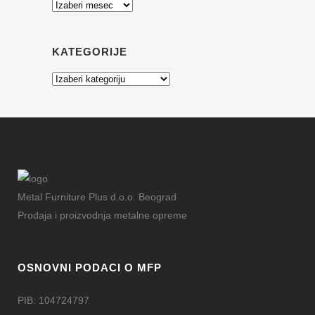
Arhiva
KATEGORIJE
Kategorije
Metal Furniture Plus d.o.o. Beograd
Prodaja i proizvodnja metalne opreme
OSNOVNI PODACI O MFP
PIB: 104724797