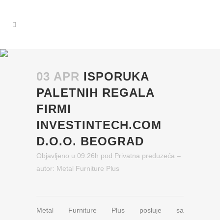
03 APR
ISPORUKA
PALETNIH REGALA
FIRMI
INVESTINTECH.COM
D.O.O. BEOGRAD
Objavljeno u 09:26h
pod
Privatna preduzeća
–
autor:
Metal Furniture Plus
Metal Furniture Plus posluje sa