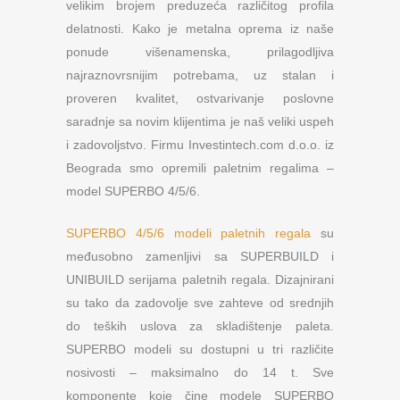
velikim brojem preduzeća različitog profila
delatnosti. Kako je metalna oprema iz naše
ponude višenamenska, prilagodljiva
najraznovrsnijim potrebama, uz stalan i
proveren kvalitet, ostvarivanje poslovne
saradnje sa novim klijentima je naš veliki uspeh
i zadovoljstvo. Firmu Investintech.com d.o.o. iz
Beograda smo opremili paletnim regalima –
model SUPERBO 4/5/6.
SUPERBO 4/5/6 modeli paletnih regala
su
međusobno zamenljivi sa SUPERBUILD i
UNIBUILD serijama paletnih regala. Dizajnirani
su tako da zadovolje sve zahteve od srednjih
do teških uslova za skladištenje paleta.
SUPERBO modeli su dostupni u tri različite
nosivosti – maksimalno do 14 t. Sve
komponente koje čine modele SUPERBO