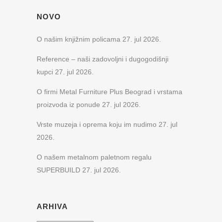
NOVO
O našim knjižnim policama
27. jul 2026.
Reference – naši zadovoljni i dugogodišnji
kupci
27. jul 2026.
O firmi Metal Furniture Plus Beograd i vrstama
proizvoda iz ponude
27. jul 2026.
Vrste muzeja i oprema koju im nudimo
27. jul
2026.
O našem metalnom paletnom regalu
SUPERBUILD
27. jul 2026.
ARHIVA