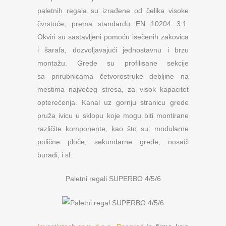
paletnih regala su izrađene od čelika visoke
čvrstoće, prema standardu EN 10204 3.1.
Okviri su sastavljeni pomoću isečenih zakovica
i šarafa, dozvoljavajući jednostavnu i brzu
montažu. Grede su profilisane sekcije
sa prirubnicama četvorostruke debljine na
mestima najvećeg stresa, za visok kapacitet
opterećenja. Kanal uz gornju stranicu grede
pruža ivicu u sklopu koje mogu biti montirane
različite komponente, kao što su: modularne
polične ploče, sekundarne grede, nosači
buradi, i sl.
Paletni regali SUPERBO 4/5/6