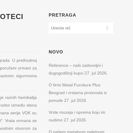
OTECI
PRETRAGA
NOVO
grada. U prethodnoj
Reference – naši zadovoljni i
sporučeni ormani za
dugogodišnji kupci
27. jul 2026.
 nazivom sigurnosna
O firmi Metal Furniture Plus
Beograd i vrstama proizvoda iz
e raznih hemikalija
ponude
27. jul 2026.
Prostor između stena
Vrste muzeja i oprema koju im
rmana serije VOK su
nudimo
27. jul 2026.
0°. Vrata ormana se
dvodnim otvorom za
O našem metalnom paletnom