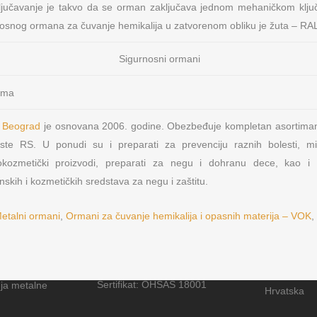
ključavanje je takvo da se orman zaključava jednom mehaničkom klj
rnosnog ormana za čuvanje hemikalija u zatvorenom obliku je žuta – RA
Sigurnosni ormani
e Beograd
je osnovana 2006. godine. Obezbeđuje kompletan asortiman
OSNOVNI PODACI O MFP
NAŠA M
iste RS. U ponudi su i preparati za prevenciju raznih bolesti, mi
tokozmetički proizvodi, preparati za negu i dohranu dece, kao 
Lokeri
PIB: 104724797
skih i kozmetičkih sredstava za negu i zaštitu.
Matični broj: 20223782
Oprema za
Šifra delatnosti: 4674
etalni ormani
,
Ormani za čuvanje hemikalija i opasnih materija – VOK
,
Tekući račun: 165-9568-53
NAŠI IN
Sertifikat: ISO 9001:2008
s d.o.o.
Sertifikat: ISO 14001:2004
Primat RD d
Sertifikat: OHSAS 18001
nja metalne
Hrvatska