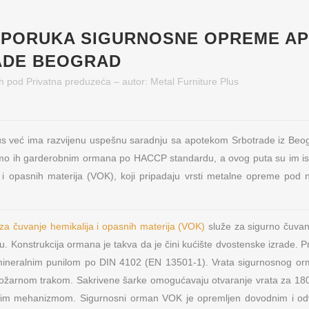
SPORUKA SIGURNOSNE OPREME AP
ADE BEOGRAD
h
pod
Privatna preduzeća
– autor:
Metal Furniture Plus
lus već ima razvijenu uspešnu saradnju sa apotekom Srbotrade iz Beo
 smo ih garderobnim ormana po HACCP standardu, a ovog puta su im i
a i opasnih materija (VOK), koji pripadaju vrsti metalne opreme pod
za čuvanje hemikalija i opasnih materija (VOK)
služe za sigurno čuvanj
u. Konstrukcija ormana je takva da je čini kućište dvostenske izrade. 
 mineralnim punilom po DIN 4102 (EN 13501-1). Vrata sigurnosnog o
požarnom trakom. Sakrivene šarke omogućavaju otvaranje vrata za 18
rnim mehanizmom. Sigurnosni orman VOK je opremljen dovodnim i o