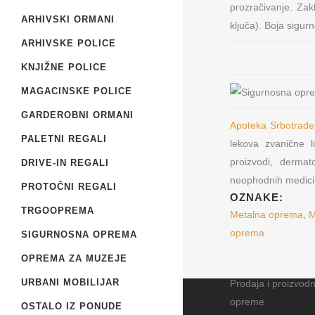
prozračivanje. Za
ARHIVSKI ORMANI
ključa). Boja sigu
ARHIVSKE POLICE
KNJIŽNE POLICE
MAGACINSKE POLICE
GARDEROBNI ORMANI
Apoteka Srbotrad
PALETNI REGALI
lekova zvanične l
proizvodi, derma
DRIVE-IN REGALI
neophodnih medicin
PROTOČNI REGALI
OZNAKE:
TRGOOPREMA
Metalna oprema
,
M
oprema
SIGURNOSNA OPREMA
Metal Furniture Plu
OPREMA ZA MUZEJE
Beograd
URBANI MOBILIJAR
Prodaja i proizvod
opreme
OSTALO IZ PONUDE