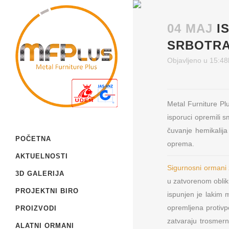
04 MAJ
I
SRBOTR
Objavljeno u 15:48
Metal Furniture P
isporuci opremili
čuvanje hemikalij
POČETNA
oprema.
AKTUELNOSTI
Sigurnosni ormani 
3D GALERIJA
u zatvorenom oblik
PROJEKTNI BIRO
ispunjen je lakim
opremljena protiv
PROIZVODI
zatvaraju trosme
ALATNI ORMANI