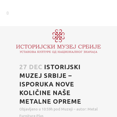
27 DEC
ISTORIJSKI
MUZEJ SRBIJE –
ISPORUKA NOVE
KOLIČINE NAŠE
METALNE OPREME
Objavljeno u 10:59h
pod
Muzeji
– autor:
Metal
Furniture Plus