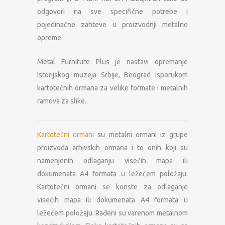
odgovori na sve specifične potrebe i
pojedinačne zahteve u proizvodnji metalne
opreme.
Metal Furniture Plus je nastavi opremanje
Istorijskog muzeja Srbije, Beograd isporukom
kartotečnih ormana za velike formate i metalnih
ramova za slike.
Kartotečni ormani
su metalni ormani iz grupe
proizvoda arhivskih ormana i to onih koji su
namenjenih odlaganju visećih mapa ili
dokumenata A4 formata u ležećem položaju.
Kartotečni ormani se koriste za odlaganje
visećih mapa ili dokumenata A4 formata u
ležećem položaju. Rađeni su varenom metalnom