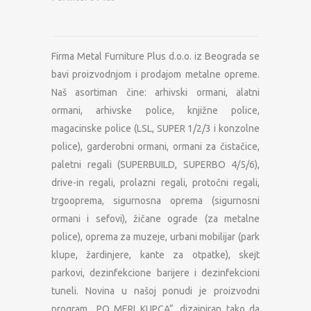
Firma Metal Furniture Plus d.o.o. iz Beograda se
bavi proizvodnjom i prodajom metalne opreme.
Naš asortiman čine: arhivski ormani, alatni
ormani, arhivske police, knjižne police,
magacinske police (LSL, SUPER 1/2/3 i konzolne
police), garderobni ormani, ormani za čistačice,
paletni regali (SUPERBUILD, SUPERBO 4/5/6),
drive-in regali, prolazni regali, protočni regali,
trgooprema, sigurnosna oprema (sigurnosni
ormani i sefovi), žičane ograde (za metalne
police), oprema za muzeje, urbani mobilijar (park
klupe, žardinjere, kante za otpatke), skejt
parkovi, dezinfekcione barijere i dezinfekcioni
tuneli. Novina u našoj ponudi je proizvodni
program „PO MERI KUPCA“, dizajniran tako da