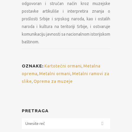
odgovoran i stručan način kroz muzejske
postavke artikuliše i interpretira znanja o
prošlosti Srbije i srpskog naroda, kao i ostalih
naroda i kultura na teritoriji Srbije, i ostvaruje
komunikaciju javnosti sa nacionalnom istorijskom
baštinom.
OZNAKE:
Kartotečni ormani
,
Metalna
oprema
,
Metalni ormani
,
Metalni ramovi za
slike
,
Oprema za muzeje
PRETRAGA