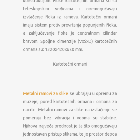
konstrukcijom. Fioke kartotečnih ormana su sa
teleskopskim vođicama i onemogućavaju
izvlačenje fioka iz ramova. Kartotečni ormani
imaju sistem protiv prevrtanja popunjenih fioka,
a zaključavanje fioka je centralnom cilindar
bravom. Spoljne dimenzije (VxŠxD) kartotečnih
ormana su: 1320x420x620 mm.
Kartotečni ormani
Metalni ramovi za slike
se ubrajaju u opremu za
muzeje, pored kartotečnih ormana i ormana za
nacrte. Metalni ramovi za slike na izvlačenje se
pomeraju bez vibracija i veoma su stabilne.
Njihova najveća prednost je ta što omogućavaju
jednostavan pristup slikama, te je prostor depoa