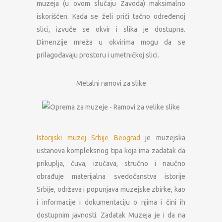
muzeja (u ovom slučaju Zavoda) maksimalno
iskorišćen. Kada se želi prići tačno određenoj
slici, izvuče se okvir i slika je dostupna.
Dimenzije mreža u okvirima mogu da se
prilagođavaju prostoru i umetničkoj slici.
Metalni ramovi za slike
Istorijski muzej Srbije Beograd
je muzejska
ustanova kompleksnog tipa koja ima zadatak da
prikuplja, čuva, izučava, stručno i naučno
obrađuje materijalna svedočanstva istorije
Srbije, održava i popunjava muzejske zbirke, kao
i informacije i dokumentaciju o njima i čini ih
dostupnim javnosti. Zadatak Muzeja je i da na