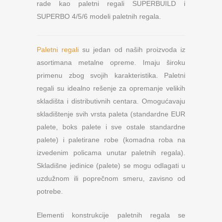
rade kao paletni regali SUPERBUILD i
SUPERBO 4/5/6 modeli paletnih regala.
Paletni regali
su jedan od naših proizvoda iz
asortimana metalne opreme. Imaju široku
primenu zbog svojih karakteristika. Paletni
regali su idealno rešenje za opremanje velikih
skladišta i distributivnih centara. Omogućavaju
skladištenje svih vrsta paleta (standardne EUR
palete, boks palete i sve ostale standardne
palete) i paletirane robe (komadna roba na
izvedenim policama unutar paletnih regala).
Skladišne jedinice (palete) se mogu odlagati u
uzdužnom ili poprečnom smeru, zavisno od
potrebe.
Elementi konstrukcije paletnih regala se