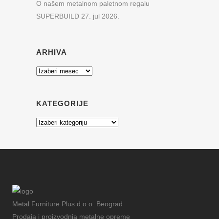
O našem metalnom paletnom regalu
SUPERBUILD
27. jul 2026.
ARHIVA
Arhiva
KATEGORIJE
Kategorije
Metal Furniture Plus d.o.o. Beograd
Prodaja i proizvodnja metalne opreme