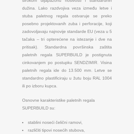
širokom dijapazonu nosivosti i standardnih
dužina. Lako razdvojiva veza između letve i
stuba paletnog regala ostvaruje se preko
posebno projektovanih zuba i perforacije, koji
zadovoljavaju najnovije standarde EU (veza u 5
tačaka – tri opterećene na istezanje i dve na
pritisak). Standardna površinska zaštita
paletnih regala SUPERBUILD je postignuta
cinkovanjem po postupku SENDZIMIR. Visina
paletnih regala ide do 13.500 mm. Letve se
standardno plastificiraju u žutu boju RAL 1004
ili po izboru kupca.
Osnovne karakteristike paletnih regala
SUPERBUILD su:
stablini noseći čelični ramovi,
različiti tipovi nosećih stubova,