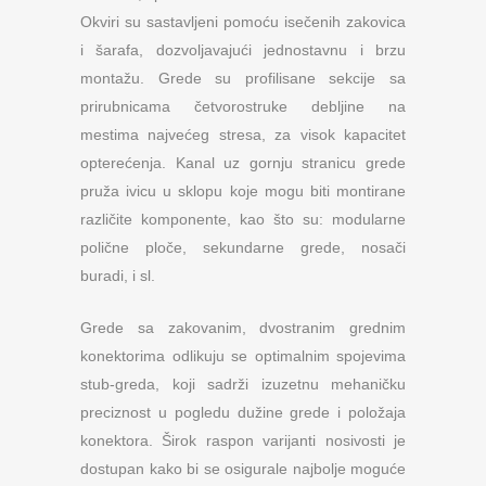
Okviri su sastavljeni pomoću isečenih zakovica
i šarafa, dozvoljavajući jednostavnu i brzu
montažu. Grede su profilisane sekcije sa
prirubnicama četvorostruke debljine na
mestima najvećeg stresa, za visok kapacitet
opterećenja. Kanal uz gornju stranicu grede
pruža ivicu u sklopu koje mogu biti montirane
različite komponente, kao što su: modularne
polične ploče, sekundarne grede, nosači
buradi, i sl.
Grede sa zakovanim, dvostranim grednim
konektorima odlikuju se optimalnim spojevima
stub-greda, koji sadrži izuzetnu mehaničku
preciznost u pogledu dužine grede i položaja
konektora. Širok raspon varijanti nosivosti je
dostupan kako bi se osigurale najbolje moguće