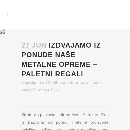
27 JUN
IZDVAJAMO IZ
PONUDE NAŠE
METALNE OPREME –
PALETNI REGALI
Objavljeno u 12:26h
pod
Informacije
– autor:
Metal Furniture Plus
Strategija poslovanja firme Metal Furniture Plus
je bazirana na ponudi metalne proizvode
najvišeg kvaliteta, uz izuzetno povoljne cene,