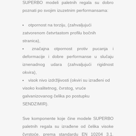
SUPERBO modeli paletnih regala su dobro
poznati po svojim izuzetnim performansama:
otpornost na torziju, (zahvaljujući
zatvorenom četvrtastom profilu bočnih
stranica),
značajna otpornost protiv pucanja i
deformacije i dobre performanse u slučaju
iznenadnog udara (zahvaljujući rigidnost
okvira),
visok nivo izdržljivosti (okviri su izrađeni od
visoko kvalitetnog, čvrstog, vruće
galvanizovanog čelika po postupku
SENDZIMIR).
Sve komponente koje čine modele SUPERBO
paletnih regala su izrađene od čelika visoke
čvrstoće, prema standardu EN 10204 3.1.