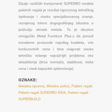
Dizajn različitih komponenti SUPERBO modela
paletnih regala je rezultat rigoroznog tehničkog
ispitivanja i visoko specijalizovanog znanja,
razvijenog tokom dugogodišnjeg iskustva u
području obrade metala. To je iskustvo
omogućilo Metal Furniture Plus-u da ponudi
inovativne proizvode najvišeg kvaliteta, vrlo
konkurentnih cena i time osigurati visoko
tehničko rešenje najvažnijih problema oko
skladištenja (brza montaža, stabilnost, niska
cena i visok kapacitet opterećenja).
OZNAKE:
Metalna oprema
,
Metalne police
,
Paletni regali
,
Paletni regali SUPERBO 4/5/6
,
Paletni regali
SUPERBUILD