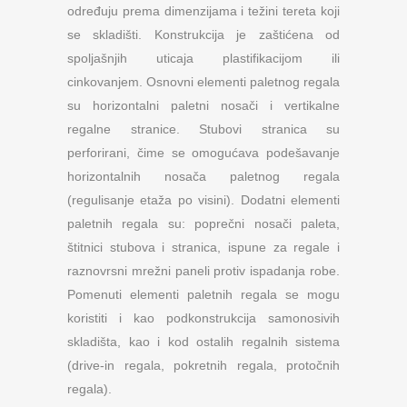
određuju prema dimenzijama i težini tereta koji
se skladišti. Konstrukcija je zaštićena od
spoljašnjih uticaja plastifikacijom ili
cinkovanjem. Osnovni elementi paletnog regala
su horizontalni paletni nosači i vertikalne
regalne stranice. Stubovi stranica su
perforirani, čime se omogućava podešavanje
horizontalnih nosača paletnog regala
(regulisanje etaža po visini). Dodatni elementi
paletnih regala su: poprečni nosači paleta,
štitnici stubova i stranica, ispune za regale i
raznovrsni mrežni paneli protiv ispadanja robe.
Pomenuti elementi paletnih regala se mogu
koristiti i kao podkonstrukcija samonosivih
skladišta, kao i kod ostalih regalnih sistema
(drive-in regala, pokretnih regala, protočnih
regala).