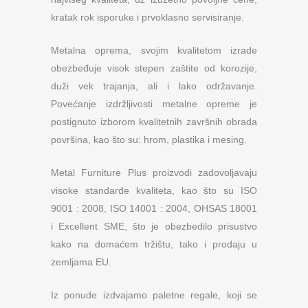
kratak rok isporuke i prvoklasno servisiranje.
Metalna oprema, svojim kvalitetom izrade
obezbeđuje visok stepen zaštite od korozije,
duži vek trajanja, ali i lako održavanje.
Povećanje izdržljivosti metalne opreme je
postignuto izborom kvalitetnih završnih obrada
površina, kao što su: hrom, plastika i mesing.
Metal Furniture Plus proizvodi zadovoljavaju
visoke standarde kvaliteta, kao što su ISO
9001 : 2008, ISO 14001 : 2004, OHSAS 18001
i Excellent SME, što je obezbedilo prisustvo
kako na domaćem tržištu, tako i prodaju u
zemljama EU.
Iz ponude izdvajamo paletne regale, koji se