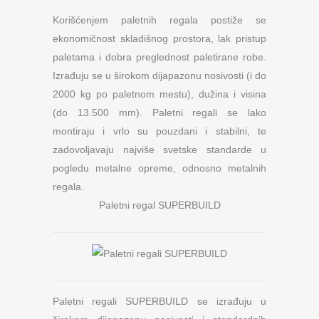
Korišćenjem paletnih regala postiže se
ekonomičnost skladišnog prostora, lak pristup
paletama i dobra preglednost paletirane robe.
Izrađuju se u širokom dijapazonu nosivosti (i do
2000 kg po paletnom mestu), dužina i visina
(do 13.500 mm). Paletni regali se lako
montiraju i vrlo su pouzdani i stabilni, te
zadovoljavaju najviše svetske standarde u
pogledu metalne opreme, odnosno metalnih
regala.
Paletni regal SUPERBUILD
Paletni regali SUPERBUILD se izrađuju u