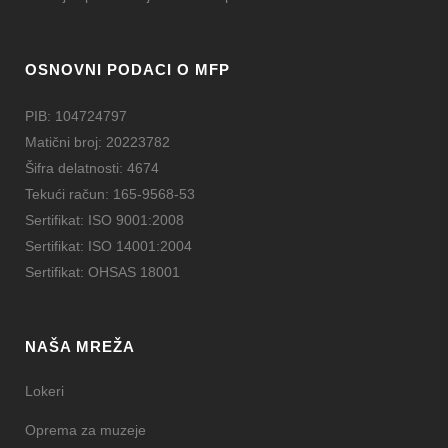
OSNOVNI PODACI O MFP
PIB: 104724797
Matični broj: 20223782
Šifra delatnosti: 4674
Tekući račun: 165-9568-53
Sertifikat: ISO 9001:2008
Sertifikat: ISO 14001:2004
Sertifikat: OHSAS 18001
NAŠA MREŽA
Lokeri
Oprema za muzeje