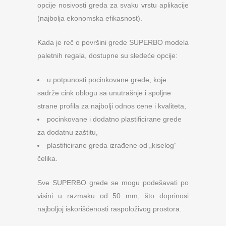
opcije nosivosti greda za svaku vrstu aplikacije
(najbolja ekonomska efikasnost).
Kada je reč o površini grede SUPERBO modela
paletnih regala, dostupne su sledeće opcije:
u potpunosti pocinkovane grede, koje
sadrže cink oblogu sa unutrašnje i spoljne
strane profila za najbolji odnos cene i kvaliteta,
pocinkovane i dodatno plastificirane grede
za dodatnu zaštitu,
plastificirane greda izrađene od „kiselog“
čelika.
Sve SUPERBO grede se mogu podešavati po
visini u razmaku od 50 mm, što doprinosi
najboljoj iskorišćenosti raspoloživog prostora.