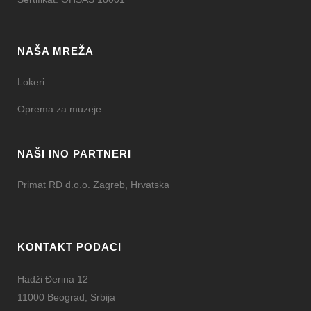
NAŠA MREŽA
Lokeri
Oprema za muzeje
NAŠI INO PARTNERI
Primat RD d.o.o. Zagreb, Hrvatska
KONTAKT PODACI
Hadži Đerina 12
11000 Beograd, Srbija