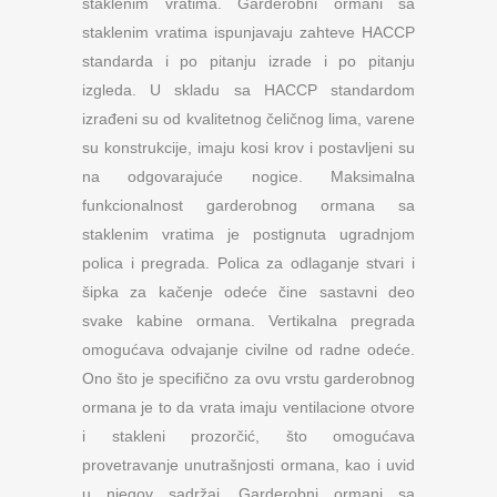
staklenim vratima. Garderobni ormani sa
staklenim vratima ispunjavaju zahteve HACCP
standarda i po pitanju izrade i po pitanju
izgleda. U skladu sa HACCP standardom
izrađeni su od kvalitetnog čeličnog lima, varene
su konstrukcije, imaju kosi krov i postavljeni su
na odgovarajuće nogice. Maksimalna
funkcionalnost garderobnog ormana sa
staklenim vratima je postignuta ugradnjom
polica i pregrada. Polica za odlaganje stvari i
šipka za kačenje odeće čine sastavni deo
svake kabine ormana. Vertikalna pregrada
omogućava odvajanje civilne od radne odeće.
Ono što je specifično za ovu vrstu garderobnog
ormana je to da vrata imaju ventilacione otvore
i stakleni prozorčić, što omogućava
provetravanje unutrašnjosti ormana, kao i uvid
u njegov sadržaj. Garderobni ormani sa