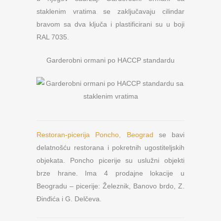
staklenim vratima se zaključavaju cilindar
bravom sa dva ključa i plastificirani su u boji
RAL 7035.
Garderobni ormani po HACCP standardu
Restoran-picerija Poncho, Beograd
se bavi
delatnošću restorana i pokretnih ugostiteljskih
objekata. Poncho picerije su uslužni objekti
brze hrane. Ima 4 prodajne lokacije u
Beogradu – picerije: Železnik, Banovo brdo, Z.
Đinđića i G. Delčeva.