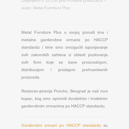
Objavljeno u 10:13h
pod
Privatna preduzeća
–
autor:
Metal Furniture Plus
Metal Furniture Plus u svojoj ponudi ima i
metalne garderobne ormane po HACCP
standardu i time smo omogućili ispunjavanje
svih zakonskih zahteva iz oblasti poslovanja
svih firmi koje se bave proizvodnjom,
distribucijom i prodajom prehrambenih
proizvoda.
Restoran-picerija Poncho, Beograd je naš novi
kupac, kog smo opremili dvodelnim i trodelnim
garderobnim ormanima po HACCP standardu.
Garderobni ormani po HACCP standardu
su