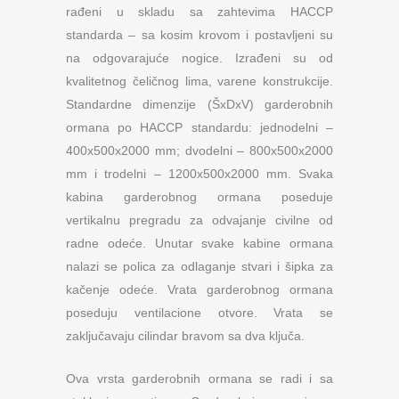
rađeni u skladu sa zahtevima HACCP
standarda – sa kosim krovom i postavljeni su
na odgovarajuće nogice. Izrađeni su od
kvalitetnog čeličnog lima, varene konstrukcije.
Standardne dimenzije (ŠxDxV) garderobnih
ormana po HACCP standardu: jednodelni –
400x500x2000 mm; dvodelni – 800x500x2000
mm i trodelni – 1200x500x2000 mm. Svaka
kabina garderobnog ormana poseduje
vertikalnu pregradu za odvajanje civilne od
radne odeće. Unutar svake kabine ormana
nalazi se polica za odlaganje stvari i šipka za
kačenje odeće. Vrata garderobnog ormana
poseduju ventilacione otvore. Vrata se
zaključavaju cilindar bravom sa dva ključa.
Ova vrsta garderobnih ormana se radi i sa