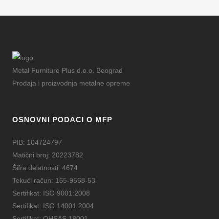
Metal Furniture Plus d.o.o. Beograd
Prodaja i proizvodnja metalne opreme
OSNOVNI PODACI O MFP
PIB: 104724797
Matični broj: 20223782
Šifra delatnosti: 4674
Tekući račun: 165-9568-53
Sertifikat: ISO 9001:2008
Sertifikat: ISO 14001:2004
Sertifikat: OHSAS 18001