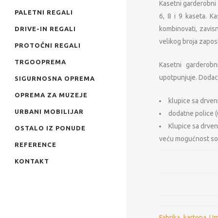
Kasetni garderobni o
PALETNI REGALI
6, 8 i 9 kaseta. K
kombinovati, zavis
DRIVE-IN REGALI
velikog broja zapos
PROTOČNI REGALI
TRGOOPREMA
Kasetni garderob
upotpunjuje. Dodac
SIGURNOSNA OPREMA
OPREMA ZA MUZEJE
klupice sa drven
URBANI MOBILIJAR
dodatne police (
Klupice sa drve
OSTALO IZ PONUDE
veću mogućnost sor
REFERENCE
KONTAKT
Metal Furniture Plu
Prodaja i proizvodn
opreme
Fabrika kartona U