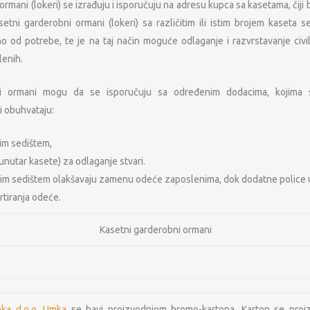
rmani (lokeri) se izrađuju i isporučuju na adresu kupca sa kasetama, čiji br
asetni garderobni ormani (lokeri) sa različitim ili istim brojem kase
no od potrebe, te je na taj način moguće odlaganje i razvrstavanje ci
lenih.
ni ormani mogu da se isporučuju sa određenim dodacima, kojima s
i obuhvataju:
im sedištem,
unutar kasete) za odlaganje stvari.
nim sedištem olakšavaju zamenu odeće zaposlenima, dok dodatne police 
tiranja odeće.
Kasetni garderobni ormani
OSNOVNI PODACI O MFP
NAŠA M
s d.o.o. Beograd
Lokeri
PIB: 104724797
ja metalne
Matični broj: 20223782
Oprema za 
mka d.o.o. Umka
se bavi proizvodnjom hromo-kartona. Karton se proiz