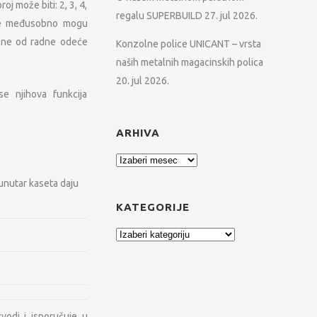
oj može biti: 2, 3, 4,
regalu SUPERBUILD
27. jul 2026.
ta se međusobno mogu
vilne od radne odeće
Konzolne police UNICANT – vrsta
naših metalnih magacinskih polica
20. jul 2026.
e njihova funkcija
ARHIVA
Arhiva
unutar kaseta daju
KATEGORIJE
Kategorije
REŽA
KONTAKT PODACI
Hadži Đerina 12
11000 Beograd, Srbija
muzeje
vodi i isporučuje u