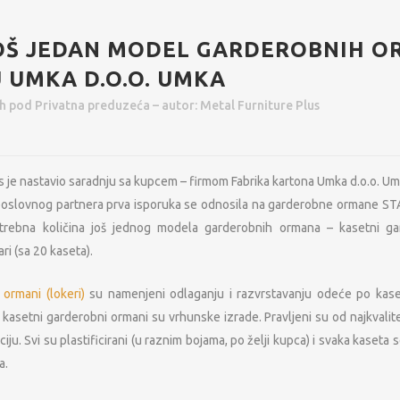
OŠ JEDAN MODEL GARDEROBNIH 
 UMKA D.O.O. UMKA
3h
pod
Privatna preduzeća
– autor:
Metal Furniture Plus
s je nastavio saradnju sa kupcem – firmom Fabrika kartona Umka d.o.o. Um
oslovnog partnera prva isporuka se odnosila na garderobne ormane ST
trebna količina još jednog modela garderobnih ormana – kasetni ga
ari (sa 20 kaseta).
ormani (lokeri)
su namenjeni odlaganju i razvrstavanju odeće po kaset
 kasetni garderobni ormani su vrhunske izrade. Pravljeni su od najkvalite
ju. Svi su plastificirani (u raznim bojama, po želji kupca) i svaka kaseta s
a.