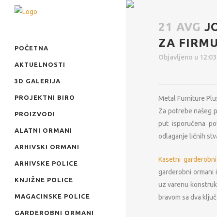
21 AVG
J
ZA FIRMU
POČETNA
Objavljeno u 12:0
AKTUELNOSTI
3D GALERIJA
PROJEKTNI BIRO
Metal Furniture Plu
Za potrebe našeg p
PROIZVODI
put isporučena po
ALATNI ORMANI
odlaganje ličnih stv
ARHIVSKI ORMANI
Kasetni garderobni 
ARHIVSKE POLICE
garderobni ormani i
KNJIŽNE POLICE
uz varenu konstrukci
MAGACINSKE POLICE
bravom sa dva ključ
GARDEROBNI ORMANI