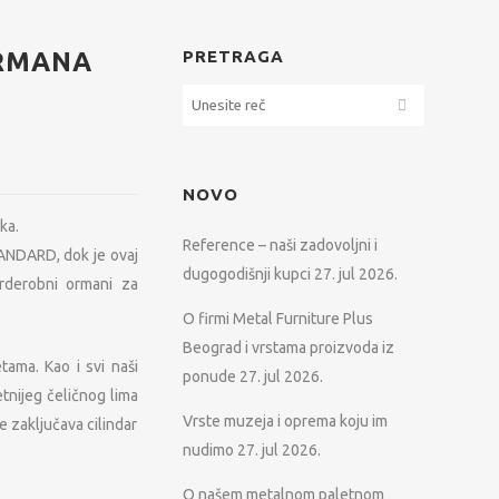
ORMANA
PRETRAGA
NOVO
ka.
Reference – naši zadovoljni i
ANDARD, dok je ovaj
dugogodišnji kupci
27. jul 2026.
rderobni ormani za
O firmi Metal Furniture Plus
Beograd i vrstama proizvoda iz
ama. Kao i svi naši
ponude
27. jul 2026.
tnijeg čeličnog lima
Vrste muzeja i oprema koju im
e zaključava cilindar
nudimo
27. jul 2026.
O našem metalnom paletnom