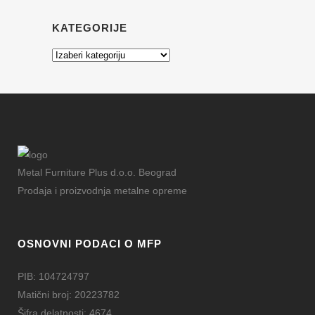
KATEGORIJE
Kategorije
Metal Furniture Plus d.o.o. Beograd
Prodaja i proizvodnja metalne opreme
OSNOVNI PODACI O MFP
PIB: 104724797
Matični broj: 20223782
Šifra delatnosti: 4674