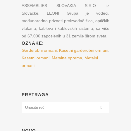
ASSEMBLIES SLOVAKIA S.R.O. iz
Slovačke. LEONI Grupa je vodeći,
međunarodno priznati proizvođač žica, optičkih
vlakana, kablova i kablovskih sistema, sa više
od 67.000 zaposlenih u 31 zemlje širom sveta.
OZNAKE:
Garderobni ormani
,
Kasetni garderobni ormani
,
Kasetni ormani
,
Metalna oprema
,
Metalni
ormani
PRETRAGA
NOVO