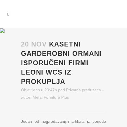
20 NOV
KASETNI
GARDEROBNI ORMANI
ISPORUČENI FIRMI
LEONI WCS IZ
PROKUPLJA
Objavljeno u 23:47h
pod
Privatna preduzeća
–
autor:
Metal Furniture Plus
Jedan od najprodavanijih artikala iz ponude