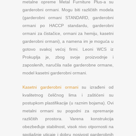
metalne opreme Metal Furniture Plus-a su
garderobni ormani. Mogu biti različitih modela
(garderobni ormani STANDARD, garderobni
ormani po HACCP standardu, garderobni
ormani za čistačice, ormani za hemiju, kasetni
garderobni ormani), a namena im je moguća u
gotovo svakoj većoj firmi. Leoni WCS iz
Prokuplja je, zbog svoje proizvodnje i
zaposlenih, naručila naše garderobne ormane,
model kasetni garderobni ormani.
Kasetni garderobni ormani
su izrađeni od
kvalitetnog čeličnog lima i zaštićeni su
postupkom plastifikacije (u raznim bojama). Ovi
metalni ormani su pogodni za opremanje
različitih prostora. Varena konstrukcija
obezbeđuje stabilnost, visok nivo otpornosti na
spoljašnje uticaje i dobru nosivost garderobnih