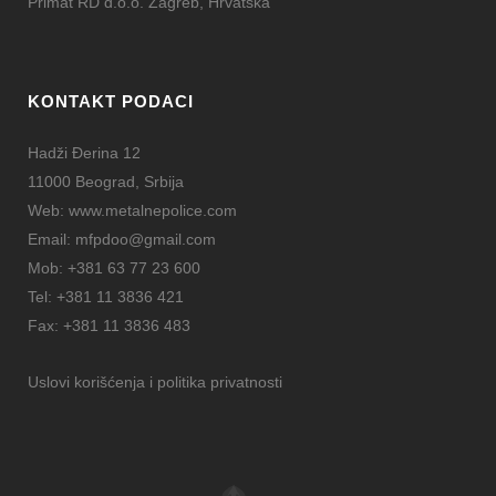
Primat RD d.o.o. Zagreb, Hrvatska
KONTAKT PODACI
Hadži Đerina 12
11000 Beograd, Srbija
Web:
www.metalnepolice.com
Email:
mfpdoo@gmail.com
Mob:
+381 63 77 23 600
Tel:
+381 11 3836 421
Fax:
+381 11 3836 483
Uslovi korišćenja i politika privatnosti