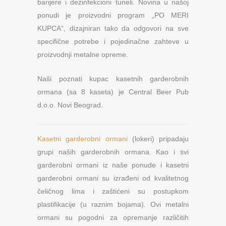
barijere i dezinfekcioni tuneli. Novina u našoj
ponudi je proizvodni program „PO MERI
KUPCA“, dizajniran tako da odgovori na sve
specifične potrebe i pojedinačne zahteve u
proizvodnji metalne opreme.
Naši poznati kupac kasetnih garderobnih
ormana (sa 8 kaseta) je Central Beer Pub
d.o.o. Novi Beograd.
Kasetni garderobni ormani
(lokeri) pripadaju
grupi naših garderobnih ormana. Kao i svi
garderobni ormani iz naše ponude i kasetni
garderobni ormani su izrađeni od kvalitetnog
čeličnog lima i zaštićeni su postupkom
plastifikacije (u raznim bojama). Ovi metalni
ormani su pogodni za opremanje različitih