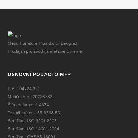
Metal Furniture Plus d.o.o. Beograd
Prodaja i proizvodnja metalne opreme
OSNOVNI PODACI O MFP
PIB: 104724797
Matični broj: 20223782
Šifra delatnosti: 4674
Tekući račun: 165-9568-53
Sertifikat: ISO 9001:2008
Sertifikat: ISO 14001:2004
Sertifikat: OHSAS 18001