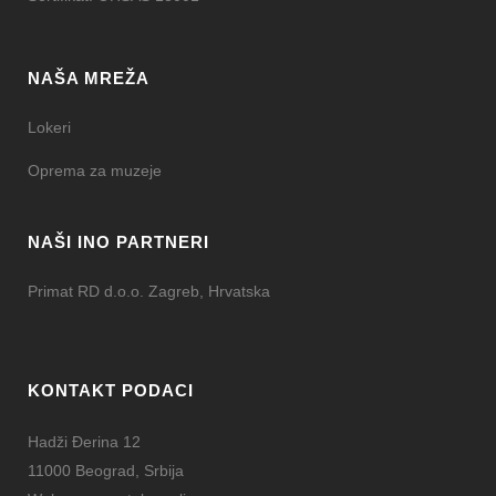
NAŠA MREŽA
Lokeri
Oprema za muzeje
NAŠI INO PARTNERI
Primat RD d.o.o. Zagreb, Hrvatska
KONTAKT PODACI
Hadži Đerina 12
11000 Beograd, Srbija