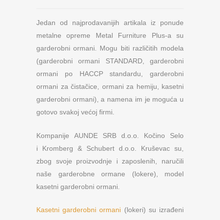
Jedan od najprodavanijih artikala iz ponude
metalne opreme Metal Furniture Plus-a su
garderobni ormani. Mogu biti različitih modela
(garderobni ormani STANDARD, garderobni
ormani po HACCP standardu, garderobni
ormani za čistačice, ormani za hemiju, kasetni
garderobni ormani), a namena im je moguća u
gotovo svakoj većoj firmi.
Kompanije AUNDE SRB d.o.o. Kočino Selo
i Kromberg & Schubert d.o.o. Kruševac su,
zbog svoje proizvodnje i zaposlenih, naručili
naše garderobne ormane (lokere), model
kasetni garderobni ormani.
Kasetni garderobni ormani
(lokeri) su izrađeni