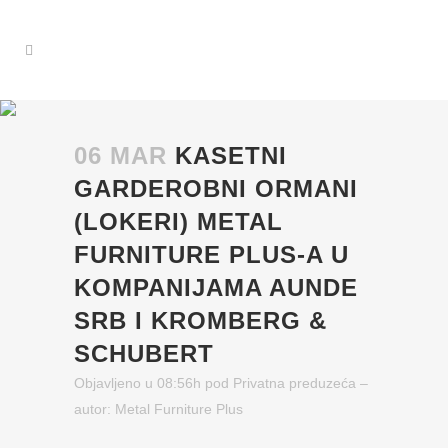
06 MAR
KASETNI
GARDEROBNI ORMANI
(LOKERI) METAL
FURNITURE PLUS-A U
KOMPANIJAMA AUNDE
SRB I KROMBERG &
SCHUBERT
Objavljeno u 08:56h
pod
Privatna preduzeća
–
autor:
Metal Furniture Plus