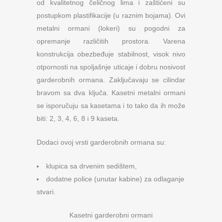
od kvalitetnog čeličnog lima i zaštićeni su
postupkom plastifikacije (u raznim bojama). Ovi
metalni ormani (lokeri) su pogodni za
opremanje različitih prostora. Varena
konstrukcija obezbeđuje stabilnost, visok nivo
otpornosti na spoljašnje uticaje i dobru nosivost
garderobnih ormana. Zaključavaju se cilindar
bravom sa dva ključa. Kasetni metalni ormani
se isporučuju sa kasetama i to tako da ih može
biti: 2, 3, 4, 6, 8 i 9 kaseta.
Dodaci ovoj vrsti garderobnih ormana su:
klupica sa drvenim sedištem,
dodatne police (unutar kabine) za odlaganje
stvari.
Kasetni garderobni ormani