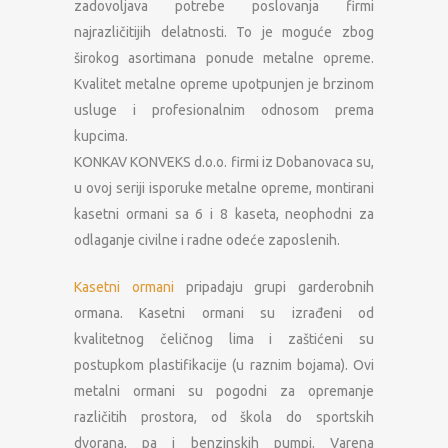
zadovoljava potrebe poslovanja firmi
najrazličitijih delatnosti. To je moguće zbog
širokog asortimana ponude metalne opreme.
Kvalitet metalne opreme upotpunjen je brzinom
usluge i profesionalnim odnosom prema
kupcima.
KONKAV KONVEKS d.o.o. firmi iz Dobanovaca su,
u ovoj seriji isporuke metalne opreme, montirani
kasetni ormani sa 6 i 8 kaseta, neophodni za
odlaganje civilne i radne odeće zaposlenih.
Kasetni ormani
pripadaju grupi garderobnih
ormana. Kasetni ormani su izrađeni od
kvalitetnog čeličnog lima i zaštićeni su
postupkom plastifikacije (u raznim bojama). Ovi
metalni ormani su pogodni za opremanje
različitih prostora, od škola do sportskih
dvorana, pa i benzinskih pumpi. Varena