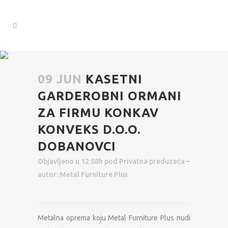
09 JUN
KASETNI
GARDEROBNI ORMANI
ZA FIRMU KONKAV
KONVEKS D.O.O.
DOBANOVCI
Objavljeno u 12:58h
pod
Privatna preduzeća
–
autor:
Metal Furniture Plus
Metalna oprema koju Metal Furniture Plus nudi