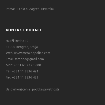
Primat RD d.o.o. Zagreb, Hrvatska
KONTAKT PODACI
Hadži Đerina 12
11000 Beograd, Srbija
Web:
www.metalnepolice.com
Email:
mfpdoo@gmail.com
Mob:
+381 63 77 23 600
Tel:
+381 11 3836 421
Fax:
+381 11 3836 483
Uslovi korišćenja i politika privatnosti