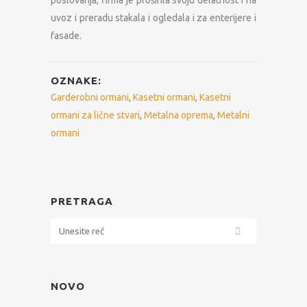
poslovanja, firma je proširila svoju delatnost i na
uvoz i preradu stakala i ogledala i za enterijere i
fasade.
OZNAKE:
Garderobni ormani
,
Kasetni ormani
,
Kasetni
ormani za lične stvari
,
Metalna oprema
,
Metalni
ormani
PRETRAGA
NOVO