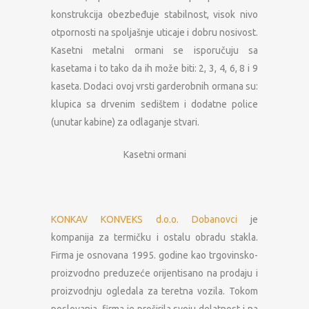
konstrukcija obezbeđuje stabilnost, visok nivo
otpornosti na spoljašnje uticaje i dobru nosivost.
Kasetni metalni ormani se isporučuju sa
kasetama i to tako da ih može biti: 2, 3, 4, 6, 8 i 9
kaseta. Dodaci ovoj vrsti garderobnih ormana su:
klupica sa drvenim sedištem i dodatne police
(unutar kabine) za odlaganje stvari.
Kasetni ormani
KONKAV KONVEKS d.o.o. Dobanovci
je
kompanija za termičku i ostalu obradu stakla.
Firma je osnovana 1995. godine kao trgovinsko-
proizvodno preduzeće orijentisano na prodaju i
proizvodnju ogledala za teretna vozila. Tokom