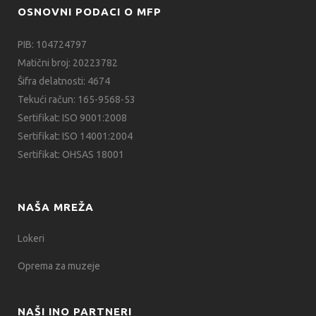
OSNOVNI PODACI O MFP
PIB: 104724797
Matični broj: 20223782
Šifra delatnosti: 4674
Tekući račun: 165-9568-53
Sertifikat: ISO 9001:2008
Sertifikat: ISO 14001:2004
Sertifikat: OHSAS 18001
NAŠA MREŽA
Lokeri
Oprema za muzeje
NAŠI INO PARTNERI