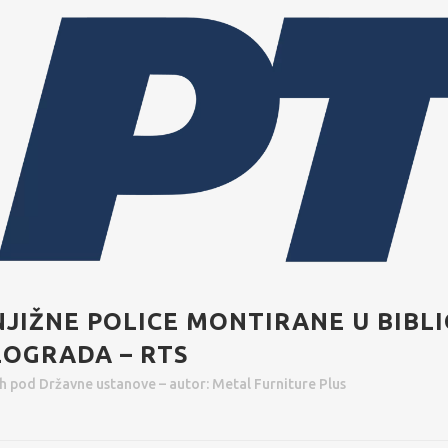
NJIŽNE POLICE MONTIRANE U BIBLI
EOGRADA – RTS
2h
pod
Državne ustanove
– autor:
Metal Furniture Plus