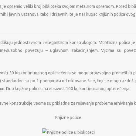
s je opremio veliki broj biblioteka svojom metalnom opremom. Pored bibli
nih i javnih ustanova, tako i državnih, te je naš kupac knjižnih polica ov
dlikuju jednostavnom i elegantnom konstrukcijom. Montažna polica je 
i međusobno povezuju – uglavnom zakačinjanjem. Vijcima su povez
vosti 50 kg kontinuiranog opterećenja se mogu proizvoljno premeštati po
i standardno su po 2 podupirača od niklovane žice, koji se mogu uzduž 
 mm. Dno knjižne police ima nosivost 100 kg kontinuiranog opterećenja.
vne konstrukcije veoma su prikladne za rešavanje problema arhiviranja k
Knjižne police