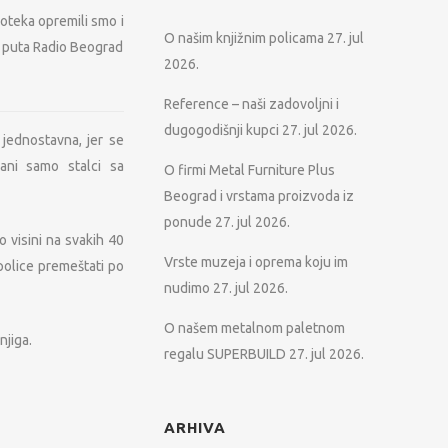
oteka opremili smo i
O našim knjižnim policama
27. jul
og puta Radio Beograd
2026.
Reference – naši zadovoljni i
dugogodišnji kupci
27. jul 2026.
jednostavna, jer se
ani samo stalci sa
O firmi Metal Furniture Plus
Beograd i vrstama proizvoda iz
ponude
27. jul 2026.
 visini na svakih 40
Vrste muzeja i oprema koju im
police premeštati po
nudimo
27. jul 2026.
O našem metalnom paletnom
njiga.
regalu SUPERBUILD
27. jul 2026.
ARHIVA