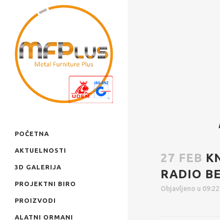
POČETNA
AKTUELNOSTI
27 FEB
K
3D GALERIJA
RADIO B
PROJEKTNI BIRO
Objavljeno u 09:2
PROIZVODI
ALATNI ORMANI