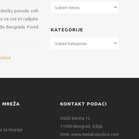
Arhiva
jedničku ponudu svih
 na sve tri radijske
adio Beograda. Pored
KATEGORIJE
Kategorije
olice
 MREŽA
KONTAKT PODACI
Hadži Đerina 12
11000 Beograd, Srbija
 za muzeje
Web:
www.metalnepolice.com