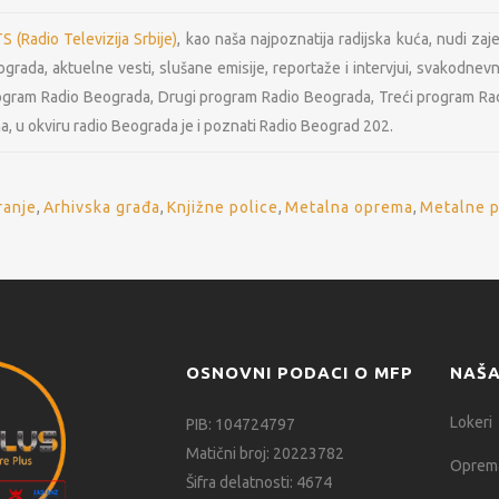
 (Radio Televizija Srbije)
, kao naša najpoznatija radijska kuća, nudi za
rada, aktuelne vesti, slušane emisije, reportaže i intervjui, svakodnevno
program Radio Beograda, Drugi program Radio Beograda, Treći program R
 u okviru radio Beograda je i poznati Radio Beograd 202.
ranje
,
Arhivska građa
,
Knjižne police
,
Metalna oprema
,
Metalne p
OSNOVNI PODACI O MFP
NAŠA
Lokeri
PIB: 104724797
Matični broj: 20223782
Oprema
Šifra delatnosti: 4674