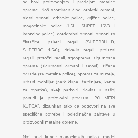
se bavi proizvodnjom i prodajom metalne
opreme. Naš asortiman čine: arhivski ormani,
alatni ormani, arhivske police, knjižne police,
magacinske police (LSL, SUPER 1/2/3 i
konzolne police), garderobni ormani, ormani za
čistačice, paletni regali (SUPERBUILD,
SUPERBO 4/5/6), drive-in regali, prolazni
regali, protočni regali, trgooprema, sigurnosna
oprema (sigurnosni ormani i sefovi), žičane
ograde (za metalne police), oprema za muzeje,
urbani mobilijar (park klupe, žardinjere, kante
za otpatke), skejt parkovi. Novina u našoj
ponudi je proizvodni program „PO MERI
KUPCA“, dizajniran tako da odgovori na sve
specifične potrebe i pojedinačne zahteve u
proizvodnji metalne opreme.
Naš novi kupac magacinskih polica, model