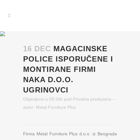
16 DEC
MAGACINSKE
POLICE ISPORUČENE I
MONTIRANE FIRMI
NAKA D.O.O.
UGRINOVCI
Objavljeno u 09:34h
pod
Privatna preduzeća
–
autor:
Metal Furniture Plus
Firma Metal Furniture Plus d.o.o. iz Beograda