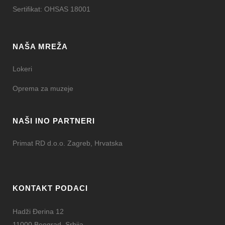
Sertifikat: OHSAS 18001
NAŠA MREŽA
Lokeri
Oprema za muzeje
NAŠI INO PARTNERI
Primat RD d.o.o. Zagreb, Hrvatska
KONTAKT PODACI
Hadži Đerina 12
11000 Beograd, Srbija