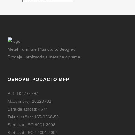
Metal Furniture Plus d.o.o. Beograd
Prodaja i proizvodnja metalne opreme
OSNOVNI PODACI O MFP
PIB: 104724797
Matični broj: 20223782
Šifra delatnosti: 4674
Tekući račun: 165-9568-53
Sertifikat: ISO 9001:2008
Sertifikat: ISO 14001:2004