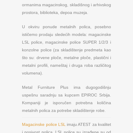
ormanima magacinskog, skladišnog i arhivskog
prostora, biblioteka, depoa muzeja.
U okviru ponude metalnih polica, posebno
ističemo prodaju sledećih modela: magacinske
LSL police, magacinske police SUPER 1/2/3 i
konzolne police (za skladištenje predmeta kao
što su: drvene ploče, metalne ploče, plastični i
metalni profili, nameštaj i druga roba različitog
volumena).
Metal Furniture Plus ima dugogodišnju
uspešnu saradnju sa kupcem EPIROC Srbija.
Kompaniji je isporučen potrebna količina
metalnih polica za potrebe skladištenje robe.
Magacinske police LSL
imaju ATEST za kvalitet
i nosivost polica. LSL police su izrađene su od