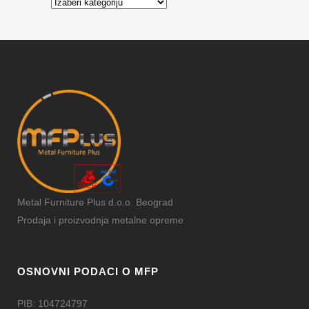
Kategorije
Metal Furniture Plus d.o.o. Beograd
Prodaja i proizvodnja metalne opreme
OSNOVNI PODACI O MFP
PIB: 104724797