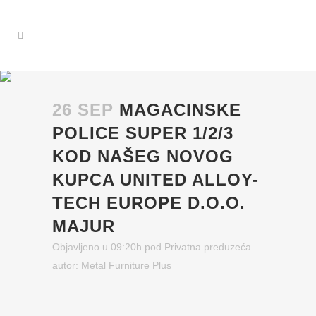
26 SEP
MAGACINSKE
POLICE SUPER 1/2/3
KOD NAŠEG NOVOG
KUPCA UNITED ALLOY-
TECH EUROPE D.O.O.
MAJUR
Objavljeno u 09:20h
pod
Privatna preduzeća
–
autor:
Metal Furniture Plus