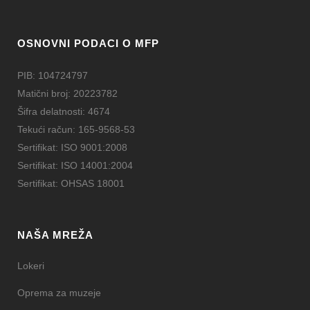
OSNOVNI PODACI O MFP
PIB: 104724797
Matični broj: 20223782
Šifra delatnosti: 4674
Tekući račun: 165-9568-53
Sertifikat: ISO 9001:2008
Sertifikat: ISO 14001:2004
Sertifikat: OHSAS 18001
NAŠA MREŽA
Lokeri
Oprema za muzeje