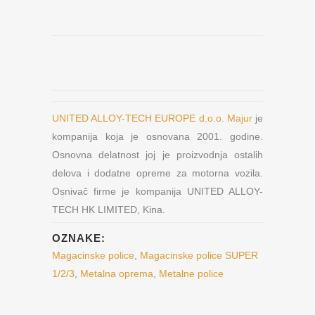
UNITED ALLOY-TECH EUROPE d.o.o. Majur
je
kompanija koja je osnovana 2001. godine.
Osnovna delatnost joj je proizvodnja ostalih
delova i dodatne opreme za motorna vozila.
Osnivač firme je kompanija UNITED ALLOY-
TECH HK LIMITED, Kina.
OZNAKE:
Magacinske police
,
Magacinske police SUPER
1/2/3
,
Metalna oprema
,
Metalne police