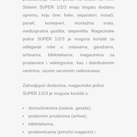
Sistemi SUPER 1/2/3 imaju bogatu dodatnu
opremu, koju čine: fioke, separatori, nosači,
paneli, kontejneri, montažna vrata,
međuspratna gazišta, stepeništa. Magacinske
police SUPER 1/2/3 je moguće koristiti za
odlaganje robe u: ostavama, garažama,
arhivama, bibliotekama, magacinima za
prodavnice i veletrgovine, kao i distributivnim
centrima, raznim servisnim radionicama.
Zahvaljujući dodacima, magacinske police
SUPER 1/2/3 je moguće koristiti u:
domaćinstvima (ostave, garaže),
poslovnim prostorima (arhive),
bibliotekama,
prodavnicama (priručni magacini) i