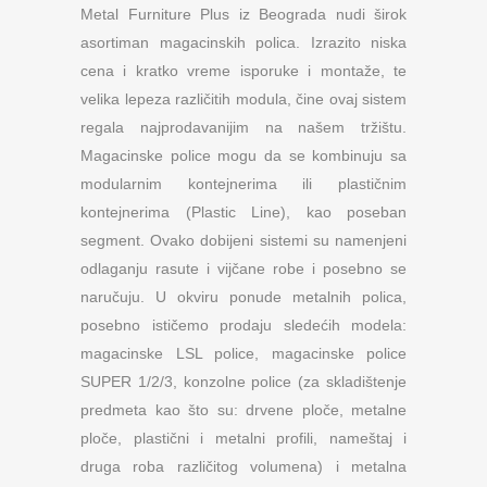
Metal Furniture Plus iz Beograda nudi širok
asortiman magacinskih polica. Izrazito niska
cena i kratko vreme isporuke i montaže, te
velika lepeza različitih modula, čine ovaj sistem
regala najprodavanijim na našem tržištu.
Magacinske police mogu da se kombinuju sa
modularnim kontejnerima ili plastičnim
kontejnerima (Plastic Line), kao poseban
segment. Ovako dobijeni sistemi su namenjeni
odlaganju rasute i vijčane robe i posebno se
naručuju. U okviru ponude metalnih polica,
posebno ističemo prodaju sledećih modela:
magacinske LSL police, magacinske police
SUPER 1/2/3, konzolne police (za skladištenje
predmeta kao što su: drvene ploče, metalne
ploče, plastični i metalni profili, nameštaj i
druga roba različitog volumena) i metalna