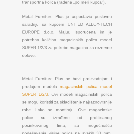
transportna kolica (rađena „po meri kupca“).
Metal Furniture Plus je uspostavio poslovnu
saradnju sa kupcem UNITED ALLOY-TECH
EUROPE d.o.o. Majur. Isporučena im je
potrebna količina magacinskih polica model
SUPER 1/2/3 za potrebe magacina za rezervne
delove.
Metal Furniture Plus se bavi proizvodnjom i
prodajom modela
magacinskih polica model
SUPER 1/2/3
. Ovi modeli magacinskih polica
se mogu koristiti za skladištenje najraznovrsnije
robe. Lako se montiraju. Ove magacinske
police su izrađene od profilisanog
pocinkovanog lima, sa mogućnošću
podešavanja visine polica na svakih 33 mm.