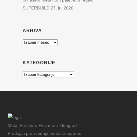
O našem metalnom paletnom regalu
SUPERBUILD
27. jul 2026.
ARHIVA
Arhiva
KATEGORIJE
Kategorije
Metal Furniture Plus d.o.o. Beograd
Prodaja i proizvodnja metalne opreme