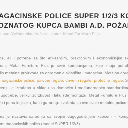
AGACINSKE POLICE SUPER 1/2/3 K
OZNATOG KUPCA BAMBI A.D. POŽ
h
pod
Akcionarska društva
– autor:
Metal Furniture Plus
e, ali i potrebe za što efikasnijim, praktičnijim i ekonomičnijim s
bom, Metal Furniture Plus je svim kompanijama, koje imaju potr
o metalne proizvode za opremanje skladišta i magacina. Metalna opre
:
magacinske police
,
paletne regale
,
drive-in regale
,
protočne regale
. 
tenju je izrađena u skladu sa domaćim i međunarodnim standardima 
upotrebe, veliku izdržljivost i laku (de)montažu. Metal Furniture Plu
i punu logistiku, kao i garanciju kvaliteta za sve svoje metalne police
Plus je nastavio saradnju sa svojim dugogodišnjem kupcem – kom
om magacinskih polica (model SUPER 1/2/3).