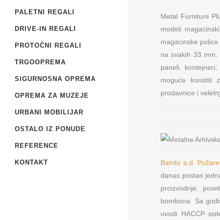
PALETNI REGALI
Metal Furniture P
modeli magacinskih
DRIVE-IN REGALI
magacinske police 
PROTOČNI REGALI
na svakih 33 mm. 
TRGOOPREMA
paneli, kontejner
SIGURNOSNA OPREMA
moguće koristiti
prodavnice i veletr
OPREMA ZA MUZEJE
URBANI MOBILIJAR
Metal Furniture Plu
OSTALO IZ PONUDE
Beograd
Prodaja i proizvod
REFERENCE
opreme
KONTAKT
Bambi a.d. Požare
danas postao jedna
proizvodnje, pose
bombona. Sa godišn
uvodi HACCP sist