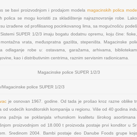
lus se bavi proizvodnjom i prodajom modela
magacinskih polica mod
 polica se mogu koristiti za skladištenje najraznovrsnije robe. Lak
su izrađene od profilisanog pocinkovanog lima, sa mogućnošću podeša
Sistemi SUPER 1/2/3 imaju bogatu dodatnu opremu, koju čine: fioke, 
i, montažna vrata, međuspratna gazišta, stepeništa. Magacinske po
 za odlaganje robe u: ostavama, garažama, arhivama, biblioteka
govine, kao i distributivnim centrima, raznim servisnim radionicama.
OSNOVNI PODACI O MFP
NAŠA M
Magacinske police SUPER 1/2/3
s d.o.o.
Lokeri
PIB: 104724797
Matični broj: 20223782
nja metalne
Oprema za
Šifra delatnosti: 4674
vac
je osnovan 1967. godine. Od tada je prošao kroz razne oblike tr
Tekući račun: 165-9568-53
 od vodećih konditorskih kompanija u regionu. Više od 40 godina indus
NAŠI IN
Sertifikat: ISO 9001:2008
bna pažnja se poklanjala vrhunskom kvalitetu širokog asortimana
Sertifikat: ISO 14001:2004
Primat RD d
jom proizvodnjom od 18.000 t proizvoda postaje prvi konditor u Srbij
Sertifikat: OHSAS 18001
Hrvatska
em. Sredinom 2004. Bambi postaje deo Danube Foods grupe kojom