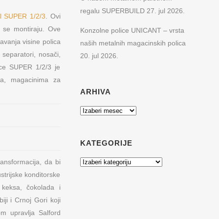
regalu SUPERBUILD
27. jul 2026.
el SUPER 1/2/3
. Ovi
o se montiraju. Ove
Konzolne police UNICANT – vrsta
vanja visine polica
naših metalnih magacinskih polica
separatori, nosači,
20. jul 2026.
lice SUPER 1/2/3 je
ma, magacinima za
ARHIVA
REŽA
KONTAKT PODACI
Arhiva
Hadži Đerina 12
11000 Beograd, Srbija
KATEGORIJE
 muzeje
Web:
www.metalnepolice.com
Kategorije
ansformacija, da bi
Email:
mfpdoo@gmail.com
trijske konditorske
O PARTNERI
Mob:
+381 63 77 23 600
 keksa, čokolada i
Tel:
+381 11 3836 421
.o.o. Zagreb,
i i Crnoj Gori koji
Fax:
+381 11 3836 483
 upravlja Salford
Uslovi korišćenja i politika