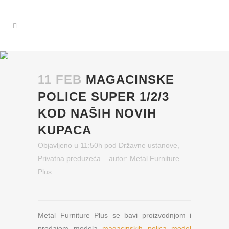
11 FEB
MAGACINSKE
POLICE SUPER 1/2/3
KOD NAŠIH NOVIH
KUPACA
Objavljeno u 11:50h
pod
Državne ustanove
,
Privatna preduzeća
– autor:
Metal Furniture
Plus
Metal Furniture Plus se bavi proizvodnjom i
prodajom modela
magacinskih polica model