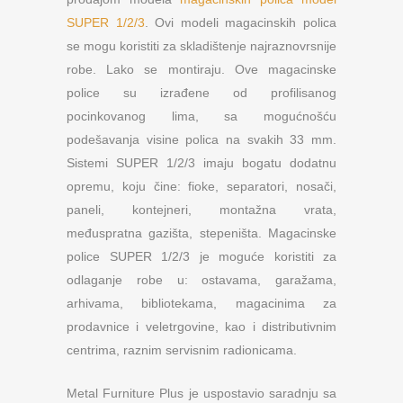
SUPER 1/2/3
. Ovi modeli magacinskih polica
se mogu koristiti za skladištenje najraznovrsnije
robe. Lako se montiraju. Ove magacinske
police su izrađene od profilisanog
pocinkovanog lima, sa mogućnošću
podešavanja visine polica na svakih 33 mm.
Sistemi SUPER 1/2/3 imaju bogatu dodatnu
opremu, koju čine: fioke, separatori, nosači,
paneli, kontejneri, montažna vrata,
međuspratna gazišta, stepeništa. Magacinske
police SUPER 1/2/3 je moguće koristiti za
odlaganje robe u: ostavama, garažama,
arhivama, bibliotekama, magacinima za
prodavnice i veletrgovine, kao i distributivnim
centrima, raznim servisnim radionicama.
Metal Furniture Plus je uspostavio saradnju sa