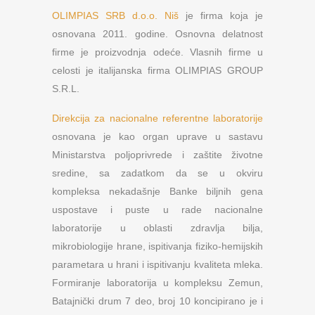
OLIMPIAS SRB d.o.o. Niš
je firma koja je
osnovana 2011. godine. Osnovna delatnost
firme je proizvodnja odeće. Vlasnih firme u
celosti je italijanska firma OLIMPIAS GROUP
S.R.L.
Direkcija za nacionalne referentne laboratorije
osnovana je kao organ uprave u sastavu
Ministarstva poljoprivrede i zaštite životne
sredine, sa zadatkom da se u okviru
kompleksa nekadašnje Banke biljnih gena
uspostave i puste u rade nacionalne
laboratorije u oblasti zdravlja bilja,
mikrobiologije hrane, ispitivanja fiziko-hemijskih
parametara u hrani i ispitivanju kvaliteta mleka.
Formiranje laboratorija u kompleksu Zemun,
Batajnički drum 7 deo, broj 10 koncipirano je i