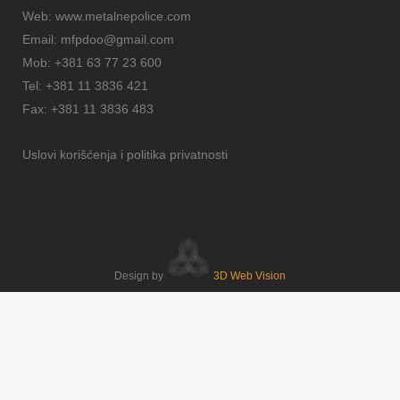
Web:
www.metalnepolice.com
Email:
mfpdoo@gmail.com
Mob:
+381 63 77 23 600
Tel:
+381 11 3836 421
Fax:
+381 11 3836 483
Uslovi korišćenja i politika privatnosti
Design by
3D Web Vision