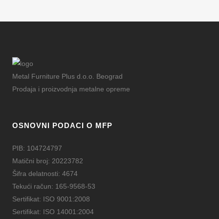
Metal Furniture Plus d.o.o. Beograd
Prodaja i proizvodnja metalne opreme
OSNOVNI PODACI O MFP
PIB: 104724797
Matični broj: 20223782
Šifra delatnosti: 4674
Tekući račun: 165-9568-53
Sertifikat: ISO 9001:2008
Sertifikat: ISO 14001:2004