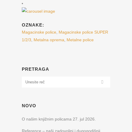
OZNAKE:
Magacinske police
,
Magacinske police SUPER
1/2/3
,
Metalna oprema
,
Metalne police
PRETRAGA
NOVO
O našim knjižnim policama
27. jul 2026.
Reference – naši zadovoljni i dugogodišnji