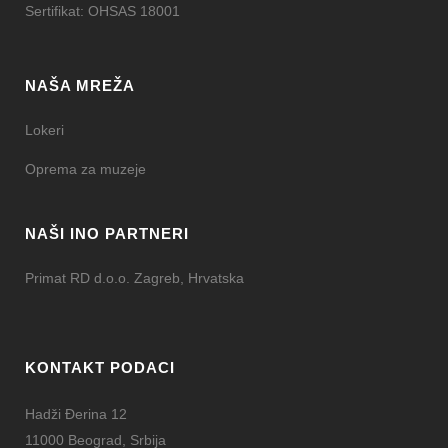
Sertifikat: OHSAS 18001
NAŠA MREŽA
Lokeri
Oprema za muzeje
NAŠI INO PARTNERI
Primat RD d.o.o. Zagreb, Hrvatska
KONTAKT PODACI
Hadži Đerina 12
11000 Beograd, Srbija