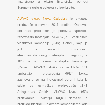
finansirano u okviru finansijske pomoći
Evropske unije u sektoru poljoprivrede.
ALWAG d.o.o. Nova Gajdobra
je privatno
preduzeće osnovano 2011. godine. Osnovna
delatnost preduzeća je ponovna upotreba
razvrstanih materijala. ALWAG je u većinskom
vlasništvu kompanije „Aling Conel“, koja je
jedan od najvećih proizvođača
elektroinstalacionog materijala u regionu, a
10% je u rukama austrijske kompanije
„Reiwag“. ALWAG fabrika za reciklažu PET
ambalaže i proizvodnja RPET flekica
zasnovane su na inovativnoj opremi koja je
stigla od nemačkog proizvođača „B+B
Anlagenbau GmbH“. ALWAG izvozi 95%
proizvodnje u Austriju, Italiju i Nemačku, a
proizvod plasiraju uglavnom kompanijama koje