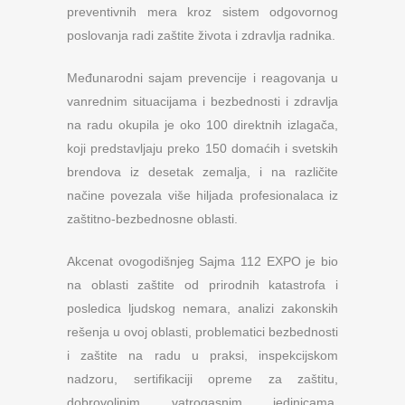
preventivnih mera kroz sistem odgovornog
poslovanja radi zaštite života i zdravlja radnika.
Međunarodni sajam prevencije i reagovanja u
vanrednim situacijama i bezbednosti i zdravlja
na radu okupila je oko 100 direktnih izlagača,
koji predstavljaju preko 150 domaćih i svetskih
brendova iz desetak zemalja, i na različite
načine povezala više hiljada profesionalaca iz
zaštitno-bezbednosne oblasti.
Akcenat ovogodišnjeg Sajma 112 EXPO je bio
na oblasti zaštite od prirodnih katastrofa i
posledica ljudskog nemara, analizi zakonskih
rešenja u ovoj oblasti, problematici bezbednosti
i zaštite na radu u praksi, inspekcijskom
nadzoru, sertifikaciji opreme za zaštitu,
dobrovoljnim vatrogasnim jedinicama,