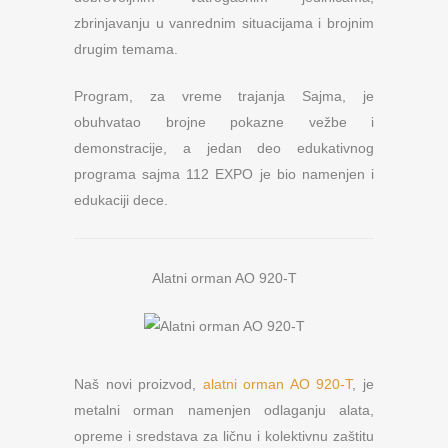
zbrinjavanju u vanrednim situacijama i brojnim
drugim temama.
Program, za vreme trajanja Sajma, je
obuhvatao brojne pokazne vežbe i
demonstracije, a jedan deo edukativnog
programa sajma 112 EXPO je bio namenjen i
edukaciji dece.
Alatni orman AO 920-T
Naš novi proizvod,
alatni orman AO 920-T
, je
metalni orman namenjen odlaganju alata,
opreme i sredstava za ličnu i kolektivnu zaštitu