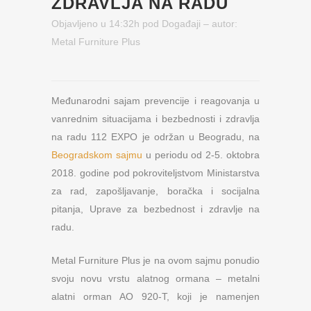
ZDRAVLJA NA RADU
Objavljeno u 14:32h
pod
Događaji
– autor:
Metal Furniture Plus
Međunarodni sajam prevencije i reagovanja u
vanrednim situacijama i bezbednosti i zdravlja
na radu 112 EXPO je održan u Beogradu, na
Beogradskom sajmu
u periodu od 2-5. oktobra
2018. godine pod pokroviteljstvom Ministarstva
za rad, zapošljavanje, boračka i socijalna
pitanja, Uprave za bezbednost i zdravlje na
radu.
Metal Furniture Plus je na ovom sajmu ponudio
svoju novu vrstu alatnog ormana – metalni
alatni orman AO 920-T, koji je namenjen