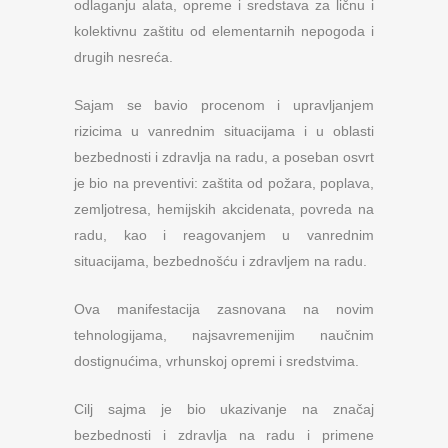
odlaganju alata, opreme i sredstava za ličnu i
kolektivnu zaštitu od elementarnih nepogoda i
drugih nesreća.
Sajam se bavio procenom i upravljanjem
rizicima u vanrednim situacijama i u oblasti
bezbednosti i zdravlja na radu, a poseban osvrt
je bio na preventivi: zaštita od požara, poplava,
zemljotresa, hemijskih akcidenata, povreda na
radu, kao i reagovanjem u vanrednim
situacijama, bezbednošću i zdravljem na radu.
Ova manifestacija zasnovana na novim
tehnologijama, najsavremenijim naučnim
dostignućima, vrhunskoj opremi i sredstvima.
Cilj sajma je bio ukazivanje na značaj
bezbednosti i zdravlja na radu i primene