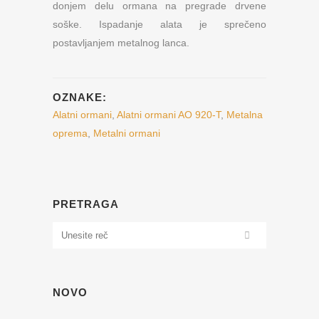
donjem delu ormana na pregrade drvene
soške. Ispadanje alata je sprečeno
postavljanjem metalnog lanca.
OZNAKE:
Alatni ormani
,
Alatni ormani AO 920-T
,
Metalna
oprema
,
Metalni ormani
PRETRAGA
NOVO