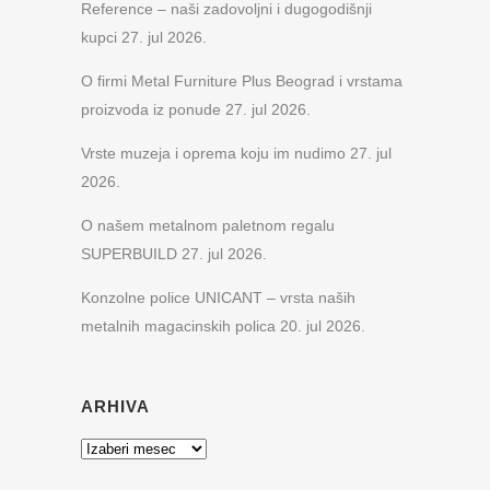
Reference – naši zadovoljni i dugogodišnji
kupci
27. jul 2026.
O firmi Metal Furniture Plus Beograd i vrstama
proizvoda iz ponude
27. jul 2026.
Vrste muzeja i oprema koju im nudimo
27. jul
2026.
O našem metalnom paletnom regalu
SUPERBUILD
27. jul 2026.
Konzolne police UNICANT – vrsta naših
metalnih magacinskih polica
20. jul 2026.
ARHIVA
Arhiva