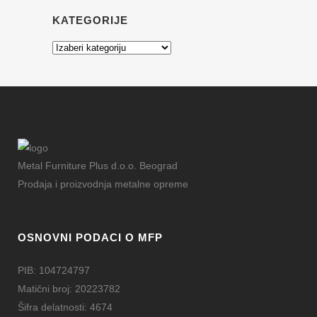
KATEGORIJE
Kategorije
Metal Furniture Plus d.o.o. Beograd
Prodaja i proizvodnja metalne opreme
OSNOVNI PODACI O MFP
PIB: 104724797
Matični broj: 20223782
Šifra delatnosti: 4674