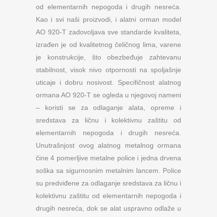
od elementarnih nepogoda i drugih nesreća.
Kao i svi naši proizvodi, i alatni orman model
AO 920-T zadovoljava sve standarde kvaliteta,
izrađen je od kvalitetnog čeličnog lima, varene
je konstrukcije, što obezbeđuje zahtevanu
stabilnost, visok nivo otpornosti na spoljašnje
uticaje i dobru nosivost. Specifičnost alatnog
ormana AO 920-T se ogleda u njegovoj nameni
– koristi se za odlaganje alata, opreme i
sredstava za ličnu i kolektivnu zaštitu od
elementarnih nepogoda i drugih nesreća.
Unutrašnjost ovog alatnog metalnog ormana
čine 4 pomerljive metalne police i jedna drvena
soška sa sigurnosnim metalnim lancem. Police
su predviđene za odlaganje sredstava za ličnu i
kolektivnu zaštitu od elementarnih nepogoda i
drugih nesreća, dok se alat uspravno odlaže u