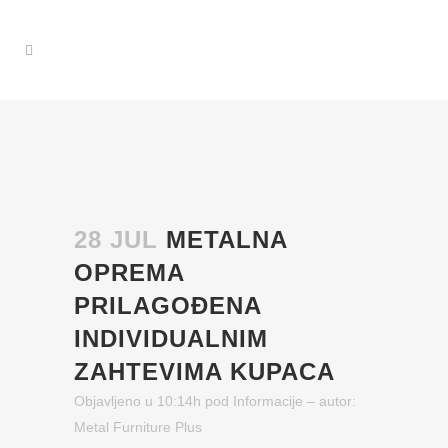
28 JUL
METALNA
OPREMA
PRILAGOĐENA
INDIVIDUALNIM
ZAHTEVIMA KUPACA
Objavljeno u 10:14h
pod
Informacije
– autor:
Metal Furniture Plus