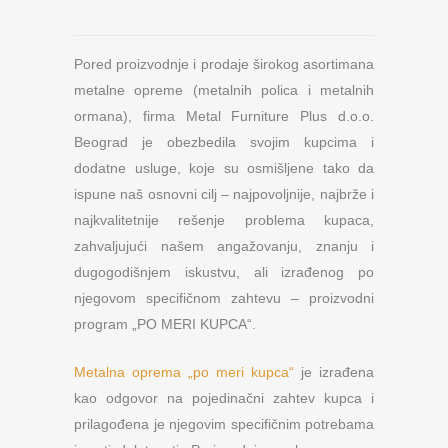
Pored proizvodnje i prodaje širokog asortimana
metalne opreme (metalnih polica i metalnih
ormana), firma Metal Furniture Plus d.o.o.
Beograd je obezbedila svojim kupcima i
dodatne usluge, koje su osmišljene tako da
ispune naš osnovni cilj – najpovoljnije, najbrže i
najkvalitetnije rešenje problema kupaca,
zahvaljujući našem angažovanju, znanju i
dugogodišnjem iskustvu, ali izrađenog po
njegovom specifičnom zahtevu – proizvodni
program „PO MERI KUPCA“.
Metalna oprema „po meri kupca“
je izrađena
kao odgovor na pojedinačni zahtev kupca i
prilagođena je njegovim specifičnim potrebama