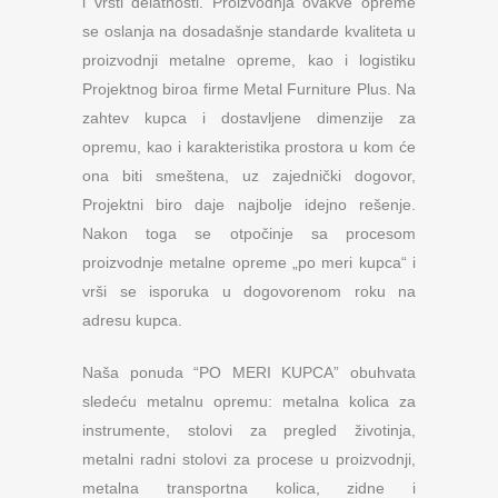
i vrsti delatnosti. Proizvodnja ovakve opreme
se oslanja na dosadašnje standarde kvaliteta u
proizvodnji metalne opreme, kao i logistiku
Projektnog biroa firme Metal Furniture Plus. Na
zahtev kupca i dostavljene dimenzije za
opremu, kao i karakteristika prostora u kom će
ona biti smeštena, uz zajednički dogovor,
Projektni biro daje najbolje idejno rešenje.
Nakon toga se otpočinje sa procesom
proizvodnje metalne opreme „po meri kupca“ i
vrši se isporuka u dogovorenom roku na
adresu kupca.
Naša ponuda “PO MERI KUPCA” obuhvata
sledeću metalnu opremu: metalna kolica za
instrumente, stolovi za pregled životinja,
metalni radni stolovi za procese u proizvodnji,
metalna transportna kolica, zidne i