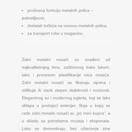
proširena funkcija metalnih polica –
pokretljivost,
dodatak točkića na osnovu metalnih polica,
za transport robe u magacinu.
Zidni metalni nosači su izrađeni od
najkvalitetnijeg lima, zaštićenog kako lakom,
tako i procesom plastifikacije ivica nosača.
Zidni metalni nosači se fiksiraju vijcima i
odlikuje ih visok stepen stabilnosti i nosivosti.
Elegantnog su i modernog izgleda, koji se lako
uklapa u postojeći enterijer. Boja u kojoj se
rade zidni metalni nosači su „po meri kupca“, a
u skladu sa potrebama muzeja i eksponata.
Lako se demontiraju, bez oštećenja zine