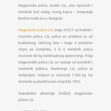
Magacinske police, model LSL, smo isporučili i
montirali kod našeg novog kupca – kompanija
Beoline trade d.o.o. Beograd.
Magacinske police LSL
imaju ATEST za kvalitet i
nosivost polica. LSL police su izrađene su od
kvalitetnog čeličnog lima i imaju 4 plastične
stope po kompletu, 5 ili 6 metalnih polica
nosivosti 80 kg kontinualnog opterećenja. Polja
magacinskih polica LSL se sastoje od početnih i
nastavnih jedinica. Montiranje LSL police je
šrafljenjem. Stubovi su nosivosti 1.500 kg. Svi
elementi su plastificirani u boji RAL 7035.
Standardne dimenzije (VxŠxD) magacinske
police LSL: