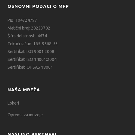
OSNOVNI PODACI O MFP
PIB: 104724797
Matični broj: 20223782
Šifra delatnosti: 4674
Tekući račun: 165-9568-53
Sertifikat: ISO 9001:2008
Sertifikat: ISO 14001:2004
Sertifikat: OHSAS 18001
NAŠA MREŽA
Lokeri
Oprema za muzeje
NAŠI INO PARTNERI