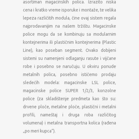
asortiman magacinskih polica. Izrazito niska
cena i kratko vreme isporuke i montaže, te velika
lepeza različitih modula, čine ovaj sistem regala
najprodavanijim na našem tržištu. Magacinske
police mogu da se kombinuju sa modularnim
kontejnerima ili plastičnim kontejnerima (Plastic
Line), kao poseban segment. Ovako dobijeni
sistemi su namenjeni odlaganju rasute i vijčane
robe i posebno se naručuju. U okviru ponude
metalnih polica, posebno ističemo prodaju
sledećih modela: magacinske LSL police,
magacinske police SUPER 1/2/3, konzolne
police (za skladištenje predmeta kao što su:
drvene ploče, metalne ploče, plastični i metalni
profili, nameštaj i druga roba različitog
volumena) i metalna transportna kolica (rađena
„po meri kupca“).