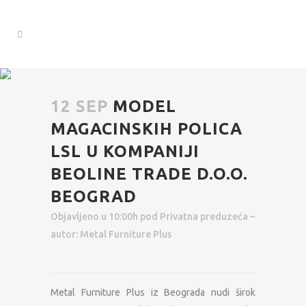
12 SEP
MODEL
MAGACINSKIH POLICA
LSL U KOMPANIJI
BEOLINE TRADE D.O.O.
BEOGRAD
Objavljeno u 10:00h
pod
Privatna preduzeća
–
autor:
Metal Furniture Plus
Metal Furniture Plus iz Beograda nudi širok