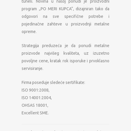
tuneli. Novina u našoj ponudi je proizvodni
program „PO MERI KUPCA“, dizajniran tako da
odgovori na sve specifične potrebe i
pojedinačne zahteve u proizvodnji metalne
opreme.
Strategija preduzeća je da ponudi metalne
proizvode najvišeg kvaliteta, uz izuzetno
povoljne cene, kratak rok isporuke i prvoklasno
servisiranje.
Firma poseduje sledeće sertifikate:
ISO 9001:2008,
ISO 14001:2004,
OHSAS 18001,
Excellent SME.