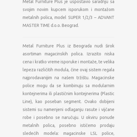
Metal Furniture Plus je uspostavio saradnju sa
svojim novim kupcem isporukom i montažom
metalnih polica, model SUPER 1/2/3 – ADVANT
MASTER TIME d.o.o. Beograd.
Metal Furniture Plus iz Beograda nudi širok
asortiman magacinskih polica. Izrazito niska
cena i kratko vreme isporuke i montaže, te velika
lepeza različitih modula, čine ovaj sistem regala
najprodavanijim na našem tržištu. Magacinske
police mogu da se kombinuju sa modularnim
kontejnerima ili plastičnim kontejnerima (Plastic
Line), kao poseban segment. Ovako dobijeni
sistemi su namenjeni odlaganju rasute i vijčane
robe i posebno se naručuju. U okviru ponude
metalnih polica, posebno ističemo prodaju
sledećih modela: magacinske LSL police,