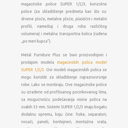
magacinske police SUPER 1/2/3, konzolne
police (za skladištenje predmeta kao što su:
drvene ploče, metalne ploče, plastični i metalni
profili, nameštaj i druga roba različitog
volumena) i metalna transportna kolica (rađena
„po meri kupca“).
Metal Furniture Plus se bavi proizvodnjom i
prodajom modela
magacinskih polica model
SUPER 1/2/3.
Ovi modeli magacinskih polica se
mogu koristiti za skladištenje najraznovrsnije
robe. Lako se montiraju. Ove magacinske police
su izrađene od profilisanog pocinkovanog lima,
sa mogućnošću podešavanja visine polica na
svakih 33 mm. Sistemi SUPER 1/2/3 imaju bogatu
dodatnu opremu, koju čine: fioke, separatori,
nosači, paneli, kontejneri, montažna vrata,