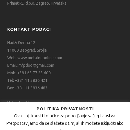
Primat RD d.o.o. Zagreb, Hrvatska
KONTAKT PODACI
Hadži Đerina 12
11000 Beograd, Srbija
Web:
www.metalnepolice.com
Email:
mfpdoo@gmail.com
Mob:
+381 63 77 23 600
Tel:
+381 11 3836 421
Fax:
+381 11 3836 483
Uslovi korišćenja i politika privatnosti
POLITIKA PRIVATNOSTI
Ovaj sajt koristi kolačiće za poboljšanje vašeg iskustva.
Pretpostavljamo da se slažete s tim, ali ih možete isključiti ako