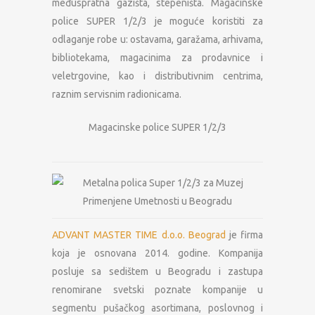
međuspratna gazišta, stepeništa. Magacinske
police SUPER 1/2/3 je moguće koristiti za
odlaganje robe u: ostavama, garažama, arhivama,
bibliotekama, magacinima za prodavnice i
veletrgovine, kao i distributivnim centrima,
raznim servisnim radionicama.
Magacinske police SUPER 1/2/3
ADVANT MASTER TIME d.o.o. Beograd
je firma
koja je osnovana 2014. godine. Kompanija
posluje sa sedištem u Beogradu i zastupa
renomirane svetski poznate kompanije u
segmentu pušačkog asortimana, poslovnog i