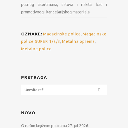
putnog asortimana, satova i nakita, kao i
promotivnog i kancelarijskog materijala.
OZNAKE:
Magacinske police
,
Magacinske
police SUPER 1/2/3
,
Metalna oprema
,
Metalne police
PRETRAGA
NOVO
O našim knjižnim policama
27. jul 2026.