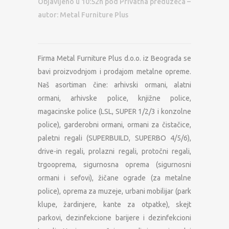
Objavljeno u 10:52h
pod
Privatna preduzeća
–
autor:
Metal Furniture Plus
Firma Metal Furniture Plus d.o.o. iz Beograda se
bavi proizvodnjom i prodajom metalne opreme.
Naš asortiman čine: arhivski ormani, alatni
ormani, arhivske police, knjižne police,
magacinske police (LSL, SUPER 1/2/3 i konzolne
police), garderobni ormani, ormani za čistačice,
paletni regali (SUPERBUILD, SUPERBO 4/5/6),
drive-in regali, prolazni regali, protočni regali,
trgooprema, sigurnosna oprema (sigurnosni
ormani i sefovi), žičane ograde (za metalne
police), oprema za muzeje, urbani mobilijar (park
klupe, žardinjere, kante za otpatke), skejt
parkovi, dezinfekcione barijere i dezinfekcioni