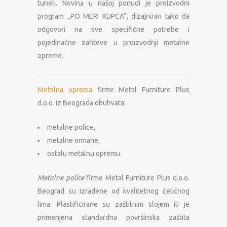
tuneli. Novina u našoj ponudi je proizvodni
program „PO MERI KUPCA“, dizajniran tako da
odgovori na sve specifične potrebe i
pojedinačne zahteve u proizvodnji metalne
opreme.
Metalna oprema
firme Metal Furniture Plus
d.o.o. iz Beograda obuhvata:
metalne police,
metalne ormane,
ostalu metalnu opremu.
Metalne police
firme Metal Furniture Plus d.o.o.
Beograd su izrađene od kvalitetnog čeličnog
lima. Plastificirane su zaštitnim slojem ili je
primenjena standardna površinska zaštita