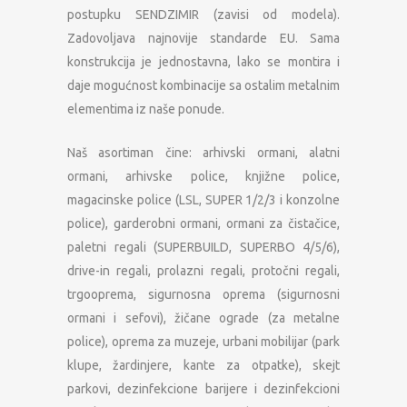
postupku SENDZIMIR (zavisi od modela).
Zadovoljava najnovije standarde EU. Sama
konstrukcija je jednostavna, lako se montira i
daje mogućnost kombinacije sa ostalim metalnim
elementima iz naše ponude.
Naš asortiman čine: arhivski ormani, alatni
ormani, arhivske police, knjižne police,
magacinske police (LSL, SUPER 1/2/3 i konzolne
police), garderobni ormani, ormani za čistačice,
paletni regali (SUPERBUILD, SUPERBO 4/5/6),
drive-in regali, prolazni regali, protočni regali,
trgooprema, sigurnosna oprema (sigurnosni
ormani i sefovi), žičane ograde (za metalne
police), oprema za muzeje, urbani mobilijar (park
klupe, žardinjere, kante za otpatke), skejt
parkovi, dezinfekcione barijere i dezinfekcioni