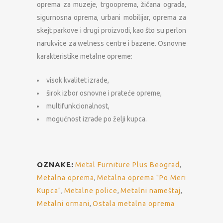
oprema za muzeje, trgooprema, žičana ograda,
sigurnosna oprema, urbani mobilijar, oprema za
skejt parkove i drugi proizvodi, kao što su perlon
narukvice za welness centre i bazene. Osnovne
karakteristike metalne opreme:
visok kvalitet izrade,
širok izbor osnovne i prateće opreme,
multifunkcionalnost,
mogućnost izrade po želji kupca.
OZNAKE:
Metal Furniture Plus Beograd
,
Metalna oprema
,
Metalna oprema "Po Meri
Kupca"
,
Metalne police
,
Metalni nameštaj
,
Metalni ormani
,
Ostala metalna oprema