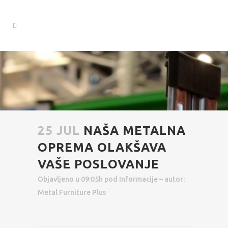
25 JUL
NAŠA METALNA
OPREMA OLAKŠAVA
VAŠE POSLOVANJE
Objavljeno u 09:05h
pod
Informacije
– autor:
Metal Furniture Plus