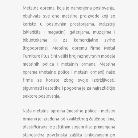
Metalna oprema, koja je namenjena poslovanju,
obuhvata sve one metalne proizvode koji se
koriste u poslovnim prostorijama, industriji
(skladišta i magacini), galerijama, muzejima i
bibliotekama ili za komercijalne svrhe
(trgooprema). Metalnu opremu firme Metal
Furniture Plus čini veliki broj raznovrsnih modela
metalnih polica i metalnih ormana. Metalna
oprema (metalne police i metalni ormani) naše
firme se koriste zbog svoje izdržljivosti,
sigurnosti i estetike i pogodna je za najrazličitije
sektore poslovanja.
Naša metalna oprema (metalne police i metalni
ormani) je izrađena od kvalitetnog čeličnog lima,
plastificirana je zaštitnim slojem ili je primenjena
standardna površinska zaštita cinkovanjem po