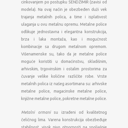
cinkovanjem po postupku SENDZIMIR (zavisi od
modela). Na ovaj način je obezbeđen duži vek
trajanja metalnih polica, a time i isplativost
ulaganja u ovu metalnu opremu. Metalne police
odlikuje jednostavna i elegantna konstrukcija,
brza i laka montaža, kao i mogućnost
kombinacije sa drugom metalnom opremom.
Višenamenske su, tako da je metalne police
moguće koristiti u domaćinstvu, skladišnim,
arhivskim, trgovinskim i ostalim prostorima za
čuvanje velike količine različite robe. Vrste
metalnih polica iz našeg asortimana su: arhivske
metalne police, magacinske metalne police,
knjižne metalne police, pokretne metalne police.
Metalni ormani
su izrađeni od kvalitetnog
čeličnog lima. Varena konstrukcija obezbeđuje
stabilnost, visok nivo otpornosti na spoljašnje