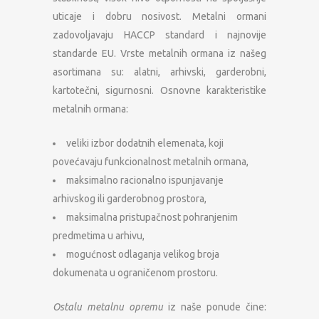
uticaje i dobru nosivost. Metalni ormani
zadovoljavaju HACCP standard i najnovije
standarde EU. Vrste metalnih ormana iz našeg
asortimana su: alatni, arhivski, garderobni,
kartotečni, sigurnosni. Osnovne karakteristike
metalnih ormana:
veliki izbor dodatnih elemenata, koji
povećavaju funkcionalnost metalnih ormana,
maksimalno racionalno ispunjavanje
arhivskog ili garderobnog prostora,
maksimalna pristupačnost pohranjenim
predmetima u arhivu,
mogućnost odlaganja velikog broja
dokumenata u ograničenom prostoru.
Ostalu metalnu opremu
iz naše ponude čine: