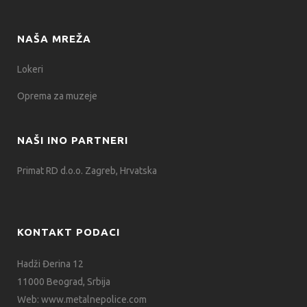
NAŠA MREŽA
Lokeri
Oprema za muzeje
NAŠI INO PARTNERI
Primat RD d.o.o. Zagreb, Hrvatska
KONTAKT PODACI
Hadži Đerina 12
11000 Beograd, Srbija
Web:
www.metalnepolice.com