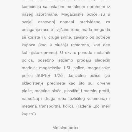
kombinuju sa ostalom metalnom opremom iz
našeg asortimana. Magacinske police su u
svojoj osnovnoj nameni predviđene za
odlaganje rasute i vijčane robe, mada mogu da
se koriste i u druge svrhe, zavisno od potrebe
kupaca (kao u slučaju restorana, kao deo
kuhinjske opreme). U okviru ponude metalnih
polica, posebno ističemo prodaju sledećih
modela: magacinske LSL police, magacinske
police SUPER 1/2/3, konzolne police (za
skladištenje predmeta kao što su: drvene
ploče, metalne ploče, plastični i metalni profili,
nameštaj i druga roba različitog volumena) i
metalna transportna kolica (rađena „po meri
kupca“).
Metalne police