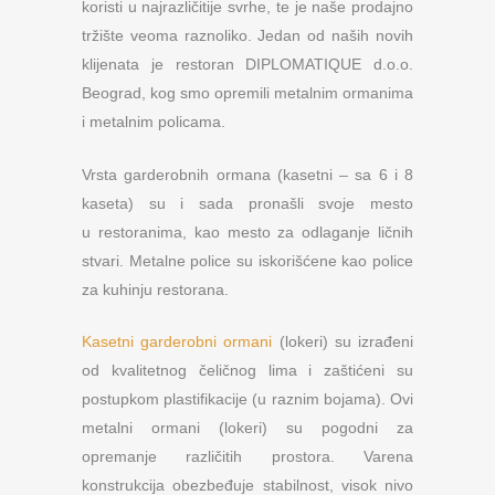
koristi u najrazličitije svrhe, te je naše prodajno
tržište veoma raznoliko. Jedan od naših novih
klijenata je restoran DIPLOMATIQUE d.o.o.
Beograd, kog smo opremili metalnim ormanima
i metalnim policama.
Vrsta garderobnih ormana (kasetni – sa 6 i 8
kaseta) su i sada pronašli svoje mesto
u restoranima, kao mesto za odlaganje ličnih
stvari. Metalne police su iskorišćene kao police
za kuhinju restorana.
Kasetni garderobni ormani
(lokeri) su izrađeni
od kvalitetnog čeličnog lima i zaštićeni su
postupkom plastifikacije (u raznim bojama). Ovi
metalni ormani (lokeri) su pogodni za
opremanje različitih prostora. Varena
konstrukcija obezbeđuje stabilnost, visok nivo