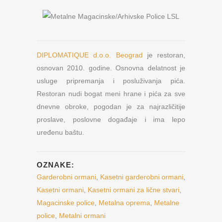
DIPLOMATIQUE d.o.o. Beograd
je restoran,
osnovan 2010. godine. Osnovna delatnost je
usluge pripremanja i posluživanja pića.
Restoran nudi bogat meni hrane i pića za sve
dnevne obroke, pogodan je za najrazličitije
proslave, poslovne događaje i ima lepo
uređenu baštu.
OZNAKE:
Garderobni ormani
,
Kasetni garderobni ormani
,
Kasetni ormani
,
Kasetni ormani za lične stvari
,
Magacinske police
,
Metalna oprema
,
Metalne
police
,
Metalni ormani