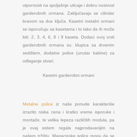
otpornosti na spoljašnje uticaje i dobru nosivost
garderobnih ormana. Zaključavaju se cilindar
bravom sa dva ključa. Kasetni metalni ormani
se isporučuju sa kasetama i to tako da ih može
biti: 2, 3, 4, 6, 8 i 9 kaseta. Dodaci ovoj vrsti
garderobnih ormana su: klupica sa drvenim
sedištem, dodatne police (unutar kabine) za
odlaganje stvari.
Kasetni garderobni ormani
Metalne police
iz naše ponude karakteriše
izrazito niska cena i kratko vreme isporuke i
montaže, te velika lepeza različitih modula, pa
je ovaj sistem regala najprodavanijim na
našem tržištu. Magacinske police mogu da se