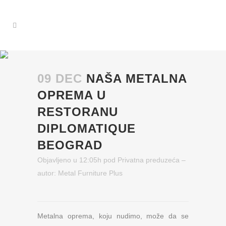
09 DEC
NAŠA METALNA
OPREMA U
RESTORANU
DIPLOMATIQUE
BEOGRAD
Objavljeno u 12:05h
pod
Privatna preduzeća
–
autor:
Metal Furniture Plus
Metalna oprema, koju nudimo, može da se