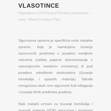
VLASOTINCE
Objavljeno u 14:47h
pod
Privatna preduzeća
–
autor:
Metal Furniture Plus
Sigurnosna oprema je specifična vrsta metalne
opreme, koja je namenjena čuvanju
raznovrsnih predmeta u posebno osetljivim
uslovima (zaštitu papirne dokumentacije u
vatrootpornim metalnim ormanima) ili pod
posebno određenim okolnostima (čuvanje
hemikalija i opasnih materija). Takođe
omogućava visok nivo sigurnosti kod odlaganja
i čuvanja ličnih predmeta građana.
Naši metalni ormani za čuvanje hemikalija i
opasnih materija (VOK) isporučeni i montirani