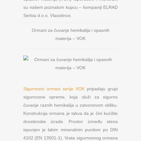
su našem poznatom kupcu – kompaniji ELRAD
Serbia d.o.o. Vlasotince.
Ormani za čuvanje hemikalija i opasnih
materija – VOK
Sigurnosni ormani serije VOK
pripadaju grupi
sigurnosne opreme, koja služi za sigurno
čuvanje raznih hemikalija u zatvorenom obliku.
Konstrukcija ormana je takva da je čini kućište
dvostenske izrade. Prostor između stena
ispunjen je lakim mineralnim punilom po DIN
4102 (EN 13501-1). Vrata sigurnosnog ormana