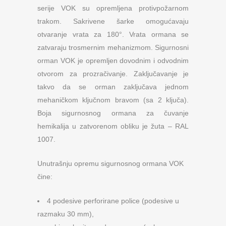
serije VOK su opremljena protivpožarnom
trakom. Sakrivene šarke omogućavaju
otvaranje vrata za 180°. Vrata ormana se
zatvaraju trosmernim mehanizmom. Sigurnosni
orman VOK je opremljen dovodnim i odvodnim
otvorom za prozračivanje. Zaključavanje je
takvo da se orman zaključava jednom
mehaničkom ključnom bravom (sa 2 ključa).
Boja sigurnosnog ormana za čuvanje
hemikalija u zatvorenom obliku je žuta – RAL
1007.
Unutrašnju opremu sigurnosnog ormana VOK
čine:
4 podesive perforirane police (podesive u
razmaku 30 mm),