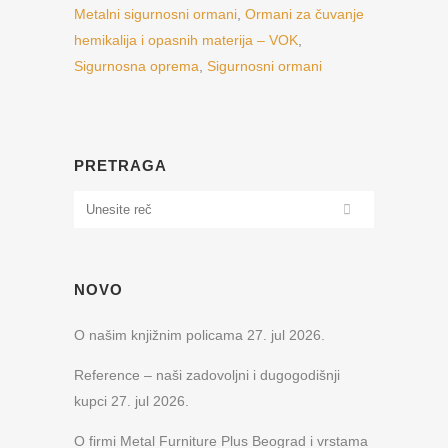
Metalni sigurnosni ormani
,
Ormani za čuvanje
hemikalija i opasnih materija – VOK
,
Sigurnosna oprema
,
Sigurnosni ormani
PRETRAGA
NOVO
O našim knjižnim policama
27. jul 2026.
Reference – naši zadovoljni i dugogodišnji
kupci
27. jul 2026.
O firmi Metal Furniture Plus Beograd i vrstama