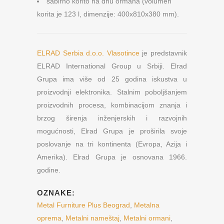
sabirno korito na dnu ormana (volumen
korita je 123 l, dimenzije: 400x810x380 mm).
ELRAD Serbia d.o.o. Vlasotince
je predstavnik
ELRAD International Group u Srbiji. Elrad
Grupa ima više od 25 godina iskustva u
proizvodnji elektronika. Stalnim poboljšanjem
proizvodnih procesa, kombinacijom znanja i
brzog širenja inženjerskih i razvojnih
mogućnosti, Elrad Grupa je proširila svoje
poslovanje na tri kontinenta (Evropa, Azija i
Amerika). Elrad Grupa je osnovana 1966.
godine.
OZNAKE:
Metal Furniture Plus Beograd
,
Metalna
oprema
,
Metalni nameštaj
,
Metalni ormani
,