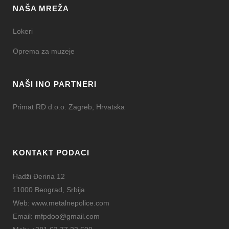
NAŠA MREŽA
Lokeri
Oprema za muzeje
NAŠI INO PARTNERI
Primat RD d.o.o. Zagreb, Hrvatska
KONTAKT PODACI
Hadži Đerina 12
11000 Beograd, Srbija
Web:
www.metalnepolice.com
Email:
mfpdoo@gmail.com