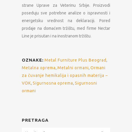
strane Uprave za Veterinu Srbije. Proizvodi
poseduju sve potrebne analize o ispravnosti i
energetsku vrednost na deklaraciji. Pored
prodaje na domaćem tržištu, med firme Nectar
Line je prisutan i na inostranom tržištu.
OZNAKE:
Metal Furniture Plus Beograd
,
Metalna oprema
,
Metalni ormani
,
Ormani
za čuvanje hemikalija i opasnih materija –
VOK
,
Sigurnosna oprema
,
Sigurnosni
ormani
PRETRAGA