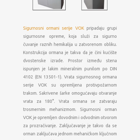
Sigurnosni ormani serije VOK
pripadaju grupi
sigurnosne opreme, koja služi za sigurno
čuvanje raznih hemikalija u zatvorenom obliku.
Konstrukcija ormana je takva da je čini kućište
dvostenske izrade. Prostor između stena
ispunjen je lakim mineralnim punilom po DIN
4102 (EN 13501-1). Vrata sigurnosnog ormana
serije VOK su opremljena protivpožarnom
trakom. Sakrivene šarke omogućavaju otvaranje
vrata za 180°. Vrata ormana se zatvaraju
trosmernim mehanizmom. Sigurnosni orman
VOK je opremljen dovodnim i odvodnim otvorom
za prozračivanje. Zaključavanje je takvo da se
orman zaključava jednom mehaničkom ključnom