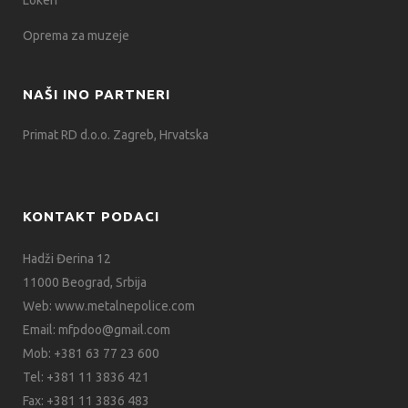
Lokeri
Oprema za muzeje
NAŠI INO PARTNERI
Primat RD d.o.o. Zagreb, Hrvatska
KONTAKT PODACI
Hadži Đerina 12
11000 Beograd, Srbija
Web:
www.metalnepolice.com
Email:
mfpdoo@gmail.com
Mob:
+381 63 77 23 600
Tel:
+381 11 3836 421
Fax:
+381 11 3836 483