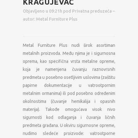
KRAGUJEVAC
Objavljeno u 09:21h
pod
Privatna preduzeća
–
autor:
Metal Furniture Plus
Metal Furniture Plus nudi širok asortiman
metalnih proizvoda. Među njima je i sigurnosna
oprema, kao specifična vrsta metalne opreme,
koja je namenjena čuvanju raznovrsnih
predmeta u posebno osetljivim uslovima (zaštitu
papirne dokumentacije u vatrootpornim
metalnim ormanima) ili pod posebno određenim
okolnostima (čuvanje hemikalija i opasnih
materija). Takođe omogućava visok nivo
sigurnosti kod odlaganja i čuvanja ličnih
predmeta građana. U okviru sigurnosne opreme,
nudimo sledeće proizvode: vatrootporne