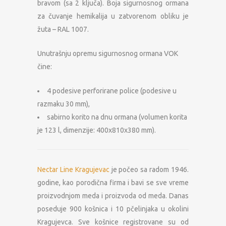
bravom (sa 2 ključa). Boja sigurnosnog ormana
za čuvanje hemikalija u zatvorenom obliku je
žuta – RAL 1007.
Unutrašnju opremu sigurnosnog ormana VOK
čine:
4 podesive perforirane police (podesive u
razmaku 30 mm),
sabirno korito na dnu ormana (volumen korita
je 123 l, dimenzije: 400x810x380 mm).
Nectar Line Kragujevac
je počeo sa radom 1946.
godine, kao porodična firma i bavi se sve vreme
proizvodnjom meda i proizvoda od meda. Danas
poseduje 900 košnica i 10 pčelinjaka u okolini
Kragujevca. Sve košnice registrovane su od