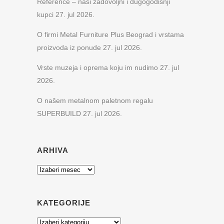
Reference – naši zadovoljni i dugogodišnji
kupci
27. jul 2026.
O firmi Metal Furniture Plus Beograd i vrstama
proizvoda iz ponude
27. jul 2026.
Vrste muzeja i oprema koju im nudimo
27. jul
2026.
O našem metalnom paletnom regalu
SUPERBUILD
27. jul 2026.
ARHIVA
Arhiva
KATEGORIJE
Kategorije