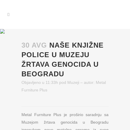
30 AVG
NAŠE KNJIŽNE
POLICE U MUZEJU
ŽRTAVA GENOCIDA U
BEOGRADU
Objavljeno u 11:33h
pod
Muzeji
– autor:
Metal
Furniture Plus
Metal Furniture Plus je proširio saradnju sa
Muzejom žrtava genocida u Beogradu
isporukom nove metalne opreme iz svog