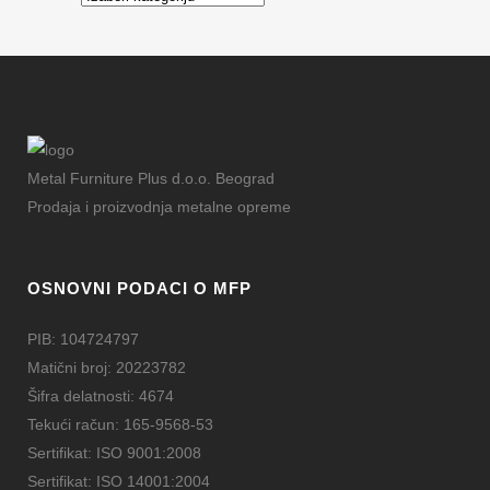
Metal Furniture Plus d.o.o. Beograd
Prodaja i proizvodnja metalne opreme
OSNOVNI PODACI O MFP
PIB: 104724797
Matični broj: 20223782
Šifra delatnosti: 4674
Tekući račun: 165-9568-53
Sertifikat: ISO 9001:2008
Sertifikat: ISO 14001:2004