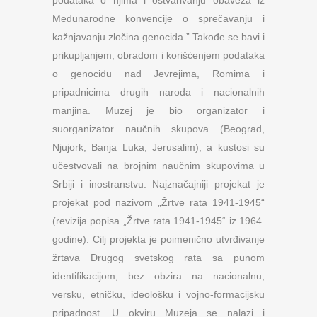
Međunarodne konvencije o sprečavanju i
kažnjavanju zločina genocida.” Takođe se bavi i
prikupljanjem, obradom i korišćenjem podataka
o genocidu nad Jevrejima, Romima i
pripadnicima drugih naroda i nacionalnih
manjina. Muzej je bio organizator i
suorganizator naučnih skupova (Beograd,
Njujork, Banja Luka, Jerusalim), a kustosi su
učestvovali na brojnim naučnim skupovima u
Srbiji i inostranstvu. Najznačajniji projekat je
projekat pod nazivom „Žrtve rata 1941-1945“
(revizija popisa „Žrtve rata 1941-1945“ iz 1964.
godine). Cilj projekta je poimenično utvrđivanje
žrtava Drugog svetskog rata sa punom
identifikacijom, bez obzira na nacionalnu,
versku, etničku, ideološku i vojno-formacijsku
pripadnost. U okviru Muzeja se nalazi i