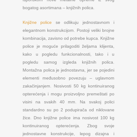
bogatog asortimana – knjižnih polica.
Knjižne police
se odlikuju jednostavnom i
elegantnom konstrukcijom. Postoji veliki brojne
kombinacija, zavisno od potrebe kupca. Knjižne
police je moguće prilagoditi željama klijenta,
kako u pogledu funkcionalnosti, tako i u
pogledu samog izgleda knjižnih polica.
Montažna polica je jednostavna, jer se pojedini
elementi međusobno povezuju – uglavnom
zakačinjanjem. Nosivosti 50 kg kontinuiranog
opterećenja i mogu proizvoljno premeštati po
visini na svakih 40 mm. Na svakoj polici
standardno su po 2 podupirača od niklovane
žice. Dno knjižne police ima nosivost 100 kg
kontinuiranog opterećenja. Zbog svoje
jednostavne konstrukcije, lepog dizajna i