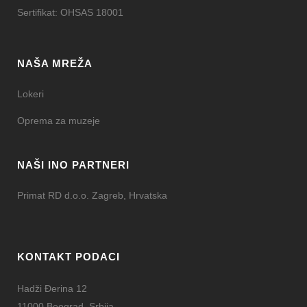
Sertifikat: OHSAS 18001
NAŠA MREŽA
Lokeri
Oprema za muzeje
NAŠI INO PARTNERI
Primat RD d.o.o. Zagreb, Hrvatska
KONTAKT PODACI
Hadži Đerina 12
11000 Beograd, Srbija