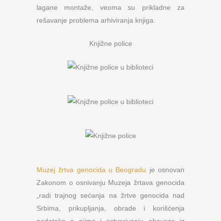
lagane montaže, veoma su prikladne za
rešavanje problema arhiviranja knjiga.
Knjižne police
Muzej žrtva genocida u Beogradu
je osnovan
Zakonom o osnivanju Muzeja žrtava genocida
„radi trajnog sećanja na žrtve genocida nad
Srbima, prikupljanja, obrade i korišćenja
podataka o njima i ostvarivanju obaveza iz