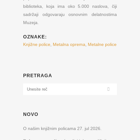
biblioteka, koja ima oko 5.000 naslova, čiji
sadržaji odgovaraju osnovnim delatnostima
Muzeja.
OZNAKE:
Knjižne police
,
Metalna oprema
,
Metalne police
PRETRAGA
NOVO
O našim knjižnim policama
27. jul 2026.