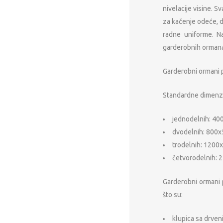
nivelacije visine. 
za kačenje odeće, d
radne uniforme. Na
garderobnih ormana 
Garderobni ormani p
Standardne dimenzi
jednodelnih: 40
dvodelnih: 800x
trodelnih: 1200x
četvorodelnih: 2
Garderobni ormani 
što su:
klupica sa drven