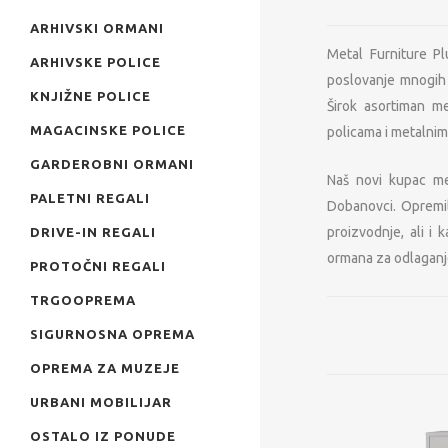
ARHIVSKI ORMANI
Metal Furniture P
ARHIVSKE POLICE
poslovanje mnogih p
KNJIŽNE POLICE
Širok asortiman 
MAGACINSKE POLICE
policama i metalni
GARDEROBNI ORMANI
Naš novi kupac me
PALETNI REGALI
Dobanovci. Opremil
proizvodnje, ali 
DRIVE-IN REGALI
ormana za odlaganje
PROTOČNI REGALI
TRGOOPREMA
SIGURNOSNA OPREMA
OPREMA ZA MUZEJE
URBANI MOBILIJAR
OSTALO IZ PONUDE