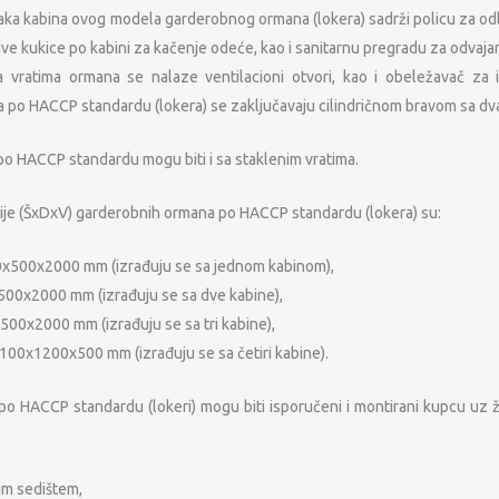
Svaka kabina ovog modela garderobnog ormana (lokera) sadrži policu za od
ve kukice po kabini za kačenje odeće, kao i sanitarnu pregradu za odvajan
 vratima ormana se nalaze ventilacioni otvori, kao i obeležavač za i
po HACCP standardu (lokera) se zaključavaju cilindričnom bravom sa dva
o HACCP standardu mogu biti i sa staklenim vratima.
je (ŠxDxV) garderobnih ormana po HACCP standardu (lokera) su:
0x500x2000 mm (izrađuju se sa jednom kabinom),
500x2000 mm (izrađuju se sa dve kabine),
500x2000 mm (izrađuju se sa tri kabine),
100x1200x500 mm (izrađuju se sa četiri kabine).
po HACCP standardu (lokeri) mogu biti isporučeni i montirani kupcu uz 
im sedištem,