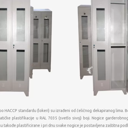
o HACCP standardu (lokeri) su izrađeni od čeličnog dekapiranog lima. B
tičke plastifikacije u RAL 7035 (svetlo sivoj) boji. Nogice garderob
su takođe plastificirane i pri dnu svake nogice je postavljena zaštitna p