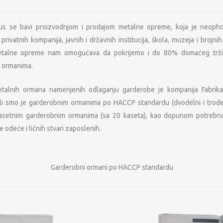
lus se bavi proizvodnjom i prodajom metalne opreme, koja je neop
rivatnih kompanija, javnih i državnih institucija, škola, muzeja i brojni
metalne opreme nam omogućava da pokrijemo i do 80% domaćeg trži
m ormanima.
talnih ormana namenjenih odlaganju garderobe je kompanija Fabrika
i smo je garderobnim ormanima po HACCP standardu (dvodelni i trodel
i kasetnim garderobnim ormanima (sa 20 kaseta), kao dopunom potreb
 odeće i ličnih stvari zaposlenih.
Garderobni ormani po HACCP standardu