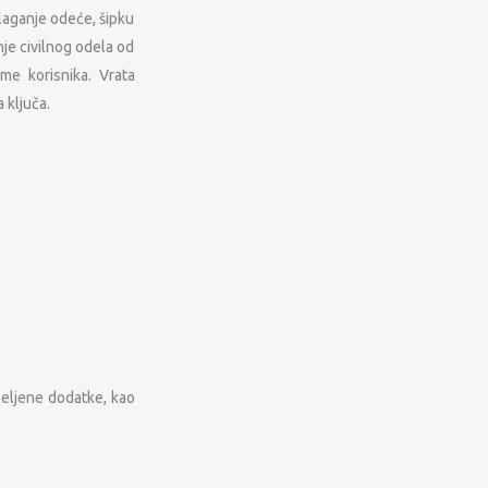
laganje odeće, šipku
je civilnog odela od
me korisnika. Vrata
 ključa.
željene dodatke, kao