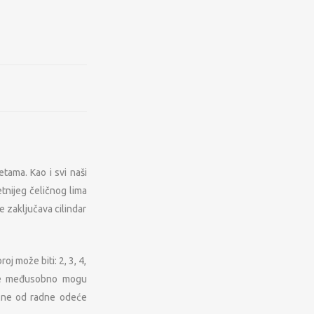
tama. Kao i svi naši
tnijeg čeličnog lima
e zaključava cilindar
oj može biti: 2, 3, 4,
ta se međusobno mogu
vilne od radne odeće