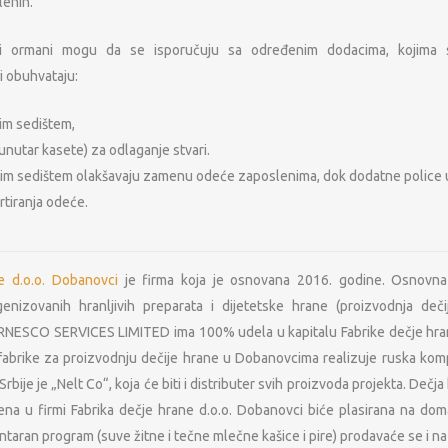
lenih.
ni ormani mogu da se isporučuju sa određenim dodacima, kojima s
i obuhvataju:
im sedištem,
unutar kasete) za odlaganje stvari.
nim sedištem olakšavaju zamenu odeće zaposlenima, dok dodatne police 
tiranja odeće.
OSNOVNI PODACI O MFP
NAŠA M
e d.o.o. Dobanovci
je firma koja je osnovana 2016. godine. Osnovna 
Lokeri
PIB: 104724797
nizovanih hranljivih preparata i dijetetske hrane (proizvodnja deči
Matični broj: 20223782
Oprema za 
RNESCO SERVICES LIMITED ima 100% udela u kapitalu Fabrike dečje hran
Šifra delatnosti: 4674
fabrike za proizvodnju dečije hrane u Dobanovcima realizuje ruska komp
Tekući račun: 165-9568-53
 Srbije je „Nelt Co“, koja će biti i distributer svih proizvoda projekta. Dečj
NAŠI IN
Sertifikat: ISO 9001:2008
s d.o.o. Beograd
dena u firmi Fabrika dečje hrane d.o.o. Dobanovci biće plasirana na d
Sertifikat: ISO 14001:2004
ja metalne
Primat RD d
ntaran program (suve žitne i tečne mlečne kašice i pire) prodavaće se i na
Sertifikat: OHSAS 18001