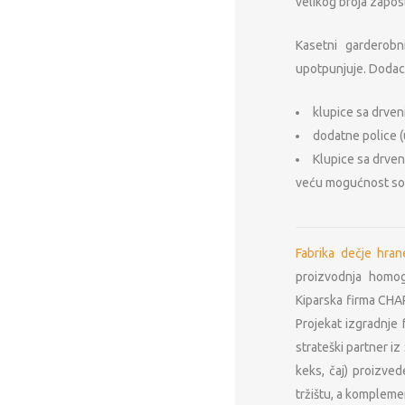
velikog broja zapos
Kasetni garderob
upotpunjuje. Dodac
klupice sa drven
dodatne police (
Klupice sa drve
veću mogućnost sor
Fabrika dečje hran
proizvodnja homoge
Kiparska firma CHA
Projekat izgradnje 
strateški partner iz
Metal Furniture Plu
keks, čaj) proizve
Prodaja i proizvodn
tržištu, a kompleme
opreme