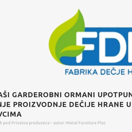
AŠI GARDEROBNI ORMANI UPOTPUN
JE PROIZVODNJE DEČIJE HRANE U
VCIMA
5h
pod
Privatna preduzeća
– autor:
Metal Furniture Plus