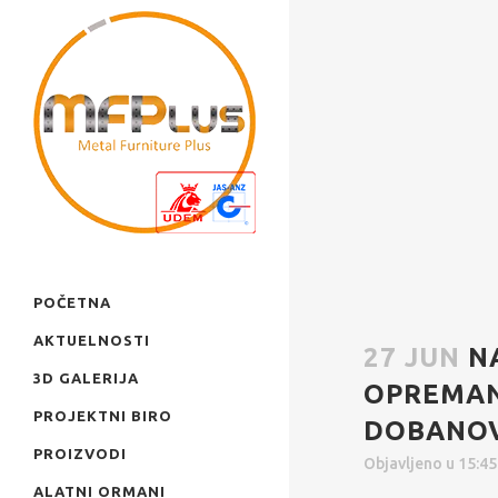
POČETNA
AKTUELNOSTI
27 JUN
N
3D GALERIJA
OPREMAN
PROJEKTNI BIRO
DOBANO
PROIZVODI
Objavljeno u 15:4
ALATNI ORMANI