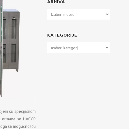
ARHIVA
Arhiva
KATEGORIJE
Kategorije
ojeni su specijalnom
nog ormana po HACCP
odloga sa mogućnošću