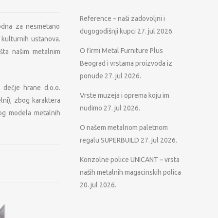
Reference – naši zadovoljni i
hodna za nesmetano
dugogodišnji kupci
27. jul 2026.
h kulturnih ustanova.
O firmi Metal Furniture Plus
šta našim metalnim
Beograd i vrstama proizvoda iz
ponude
27. jul 2026.
 dečje hrane d.o.o.
Vrste muzeja i oprema koju im
ni), zbog karaktera
nudimo
27. jul 2026.
nog modela metalnih
O našem metalnom paletnom
regalu SUPERBUILD
27. jul 2026.
Konzolne police UNICANT – vrsta
naših metalnih magacinskih polica
20. jul 2026.