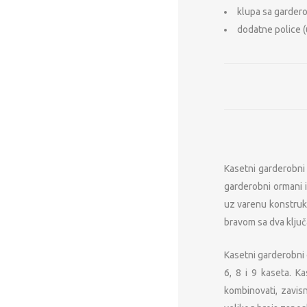
klupa sa garder
dodatne police (
Kasetni garderobni 
garderobni ormani i
uz varenu konstrukci
bravom sa dva ključ
Kasetni garderobni o
6, 8 i 9 kaseta. K
kombinovati, zavis