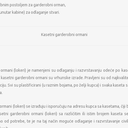
obnim postoljem za garderobni orman,
unutar kabine) za odlaganje stvari.
Kasetni garderobni ormani
ormani (lokeri) je namenjeni su odlaganju i razvrstavanju odeće po kase
 kasetni garderobni ormani su vrhunske izrade. Pravljeni su od najkvalite
ju. Svi su plastificirani (u raznim bojama, po želji kupca) i svaka kaseta s
a.
rmani (lokeri) se izrađuju i isporučuju na adresu kupca sa kasetama, čiji br
asetni garderobni ormani (lokeri) sa različitim ili istim brojem kase
no od potrebe, te je na taj način moguće odlaganje i razvrstavanje ci