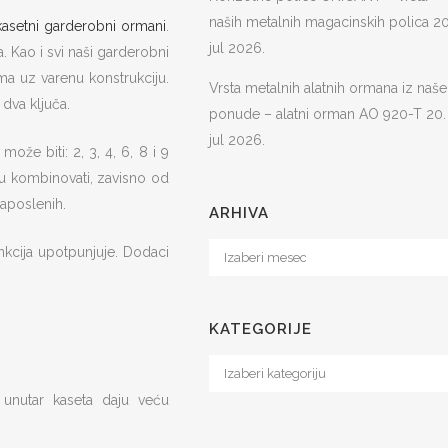
naših metalnih magacinskih polica
20
kasetni garderobni ormani
.
jul 2026.
 Kao i svi naši garderobni
ima uz varenu konstrukciju.
Vrsta metalnih alatnih ormana iz naše
 dva ključa.
ponude – alatni orman AO 920-T
20.
jul 2026.
ože biti: 2, 3, 4, 6, 8 i 9
gu kombinovati, zavisno od
zaposlenih.
ARHIVA
Arhiva
kcija upotpunjuje. Dodaci
KATEGORIJE
Kategorije
unutar kaseta daju veću