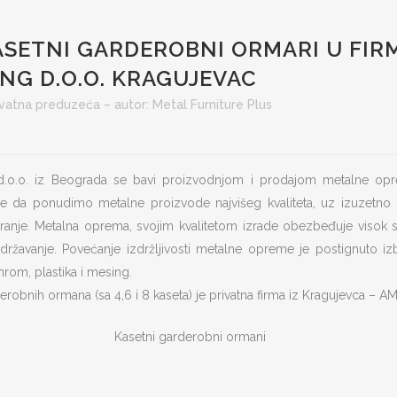
ASETNI GARDEROBNI ORMARI U FIR
G D.O.O. KRAGUJEVAC
ivatna preduzeća
– autor:
Metal Furniture Plus
 d.o.o. iz Beograda se bavi proizvodnjom i prodajom metalne opre
e da ponudimo metalne proizvode najvišeg kvaliteta, uz izuzetno 
iranje. Metalna oprema, svojim kvalitetom izrade obezbeđuje visok s
o održavanje. Povećanje izdržljivosti metalne opreme je postignuto iz
hrom, plastika i mesing.
robnih ormana (sa 4,6 i 8 kaseta) je privatna firma iz Kragujevca – A
Kasetni garderobni ormani