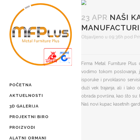
23 APR
NAŠI K
MANUFACTURIN
Objavljeno u 09:36h
pod
Pr
Firma Metal Furniture Plus
vodimo tokom poslovanja, j
isporuke i prvoklasno servis
POČETNA
duži vek trajanja, ali i lak
AKTUELNOSTI
obrada površina, kao što su: 
Naš novi kupac kasetnih garde
3D GALERIJA
PROJEKTNI BIRO
PROIZVODI
ALATNI ORMANI