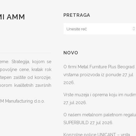
MI AMM
PRETRAGA
NOVO
me. Strategija, kojom se
O firmi Metal Furniture Plus Beograd 
povoljne cene, kratak rok
vrstama proizvoda iz ponude
27. jul
tepen zaštite od korozije,
2026.
borom kvalitetnih završnih
Vrste muzeja i oprema koju im nudi
MM Manufacturing d.o.o.
27. jul 2026.
O našem metalnom paletnom regalu
SUPERBUILD
27. jul 2026.
Konzolne police UNICANT – vrsta