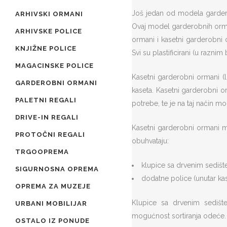
Još jedan od modela garde
ARHIVSKI ORMANI
Ovaj model garderobnih orman
ARHIVSKE POLICE
ormani i kasetni garderobni o
KNJIŽNE POLICE
Svi su plastificirani (u razni
MAGACINSKE POLICE
Kasetni garderobni ormani (lo
GARDEROBNI ORMANI
kaseta. Kasetni garderobni o
PALETNI REGALI
potrebe, te je na taj način m
DRIVE-IN REGALI
Kasetni garderobni ormani m
PROTOČNI REGALI
obuhvataju:
TRGOOPREMA
klupice sa drvenim sedišt
SIGURNOSNA OPREMA
dodatne police (unutar kas
OPREMA ZA MUZEJE
Klupice sa drvenim sediš
URBANI MOBILIJAR
mogućnost sortiranja odeće.
OSTALO IZ PONUDE