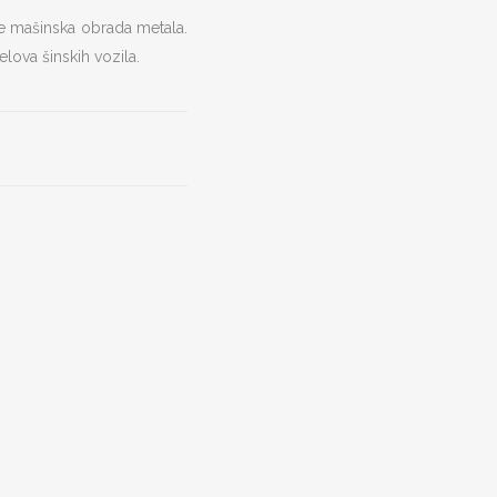
je mašinska obrada metala.
lova šinskih vozila.
REŽA
KONTAKT PODACI
Hadži Đerina 12
11000 Beograd, Srbija
a muzeje
Web:
www.metalnepolice.com
Email:
mfpdoo@gmail.com