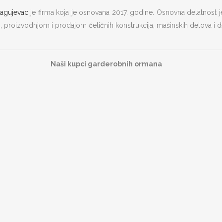
ragujevac
je firma koja je osnovana 2017. godine. Osnovna delatnost 
 proizvodnjom i prodajom čeličnih konstrukcija, mašinskih delova i de
Naši kupci garderobnih ormana
OSNOVNI PODACI O MFP
NAŠA M
Lokeri
PIB: 104724797
Matični broj: 20223782
Oprema z
Šifra delatnosti: 4674
Tekući račun: 165-9568-53