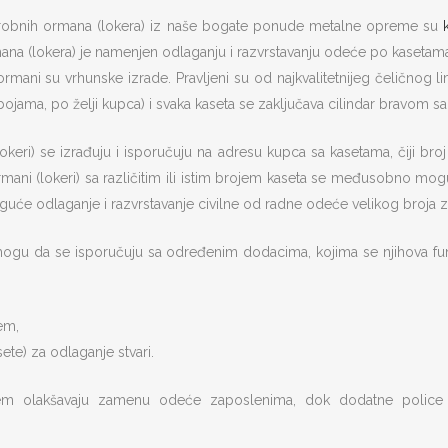
robnih ormana (lokera) iz naše bogate ponude metalne opreme su
a (lokera) je namenjen odlaganju i razvrstavanju odeće po kasetama.
rmani su vrhunske izrade. Pravljeni su od najkvalitetnijeg čeličnog l
m bojama, po želji kupca) i svaka kaseta se zaključava cilindar bravom sa
keri) se izrađuju i isporučuju na adresu kupca sa kasetama, čiji broj m
rmani (lokeri) sa različitim ili istim brojem kaseta se međusobno mo
oguće odlaganje i razvrstavanje civilne od radne odeće velikog broja 
ogu da se isporučuju sa određenim dodacima, kojima se njihova fun
em,
ete) za odlaganje stvari.
tem olakšavaju zamenu odeće zaposlenima, dok dodatne police 