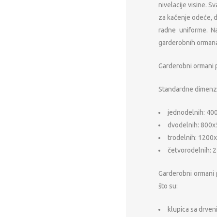
nivelacije visine. 
za kačenje odeće, d
radne uniforme. Na
garderobnih ormana 
Garderobni ormani p
Standardne dimenzi
jednodelnih: 40
dvodelnih: 800x
trodelnih: 1200x
četvorodelnih: 2
Garderobni ormani 
što su:
klupica sa drven