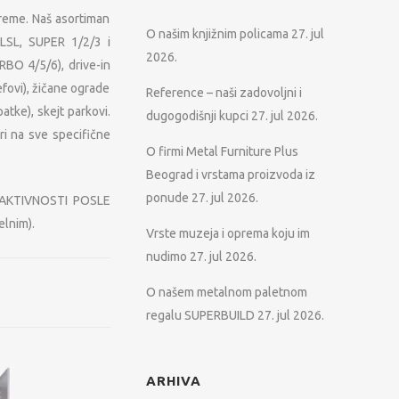
preme. Naš asortiman
O našim knjižnim policama
27. jul
 (LSL, SUPER 1/2/3 i
2026.
RBO 4/5/6), drive-in
efovi), žičane ograde
Reference – naši zadovoljni i
atke), skejt parkovi.
dugogodišnji kupci
27. jul 2026.
i na sve specifične
O firmi Metal Furniture Plus
Beograd i vrstama proizvoda iz
ponude
27. jul 2026.
PR AKTIVNOSTI POSLE
lnim).
Vrste muzeja i oprema koju im
nudimo
27. jul 2026.
O našem metalnom paletnom
regalu SUPERBUILD
27. jul 2026.
ARHIVA