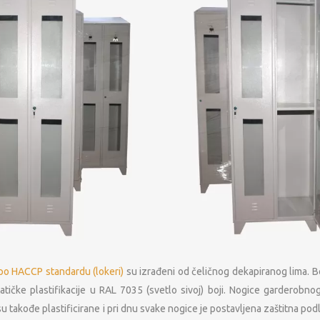
po HACCP standardu (lokeri)
su izrađeni od čeličnog dekapiranog lima. B
tičke plastifikacije u RAL 7035 (svetlo sivoj) boji. Nogice garderob
su takođe plastificirane i pri dnu svake nogice je postavljena zaštitna p