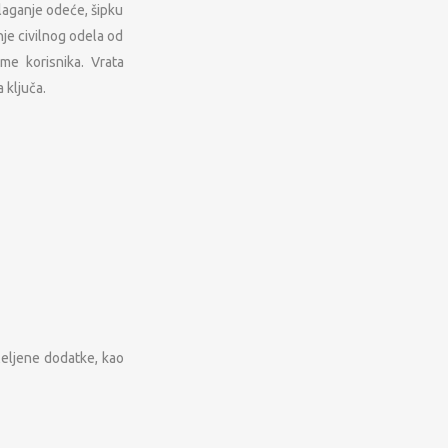
laganje odeće, šipku
je civilnog odela od
me korisnika. Vrata
 ključa.
željene dodatke, kao
REŽA
KONTAKT PODACI
Hadži Đerina 12