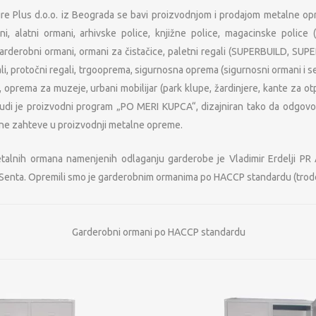
ure Plus d.o.o. iz Beograda se bavi proizvodnjom i prodajom metalne o
ani, alatni ormani, arhivske police, knjižne police, magacinske police
arderobni ormani, ormani za čistačice, paletni regali (SUPERBUILD, SUPE
ali, protočni regali, trgooprema, sigurnosna oprema (sigurnosni ormani i s
, oprema za muzeje, urbani mobilijar (park klupe, žardinjere, kante za otp
udi je proizvodni program „PO MERI KUPCA“, dizajniran tako da odgovor
čne zahteve u proizvodnji metalne opreme.
etalnih ormana namenjenih odlaganju garderobe je Vladimir Erdelji 
nta. Opremili smo je garderobnim ormanima po HACCP standardu (trode
Garderobni ormani po HACCP standardu