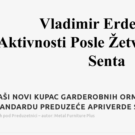
AŠI NOVI KUPAC GARDEROBNIH OR
TANDARDU PREDUZEĆE APRIVERDE 
5h
pod
Preduzetnici
– autor:
Metal Furniture Plus