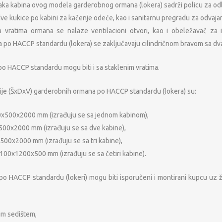
Svaka kabina ovog modela garderobnog ormana (lokera) sadrži policu za od
ve kukice po kabini za kačenje odeće, kao i sanitarnu pregradu za odvajan
 vratima ormana se nalaze ventilacioni otvori, kao i obeležavač za i
po HACCP standardu (lokera) se zaključavaju cilindričnom bravom sa dva
o HACCP standardu mogu biti i sa staklenim vratima.
je (ŠxDxV) garderobnih ormana po HACCP standardu (lokera) su:
0x500x2000 mm (izrađuju se sa jednom kabinom),
500x2000 mm (izrađuju se sa dve kabine),
500x2000 mm (izrađuju se sa tri kabine),
100x1200x500 mm (izrađuju se sa četiri kabine).
po HACCP standardu (lokeri) mogu biti isporučeni i montirani kupcu uz 
OSNOVNI PODACI O MFP
NAŠA M
Lokeri
PIB: 104724797
im sedištem,