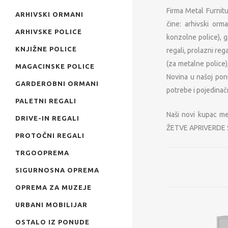
Firma Metal Furnit
ARHIVSKI ORMANI
čine: arhivski orm
ARHIVSKE POLICE
konzolne police), g
KNJIŽNE POLICE
regali, prolazni reg
(za metalne police)
MAGACINSKE POLICE
Novina u našoj pon
GARDEROBNI ORMANI
potrebe i pojedina
PALETNI REGALI
Naši novi kupac m
DRIVE-IN REGALI
ŽETVE APRIVERDE Se
PROTOČNI REGALI
TRGOOPREMA
SIGURNOSNA OPREMA
OPREMA ZA MUZEJE
URBANI MOBILIJAR
OSTALO IZ PONUDE