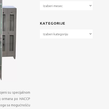
Arhiva
KATEGORIJE
Kategorije
ojeni su specijalnom
nog ormana po HACCP
odloga sa mogućnošću