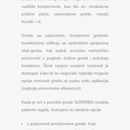
različite komponente, kao što su: modularne
polične ploče, sekundarne grede, nosači
buradi, i sl.
Grede sa zakovanim, dvostranim grednim
konektorima odlikuju se optimalnim spojevima
stub-greda, koji sadrži izuzetnu mehaničku
preciznost u pogledu dužine grede i položaja
konektora. Širok raspon varijanti nosivosti je
dostupan kako bi se osigurale najbolje moguće
opcije nosivosti greda za svaku vrstu aplikacije
(najbolja ekonomska efikasnost).
Kada je reč o površini grede SUPERBO modela
paletnih regala, dostupne su sledeće opcije:
u potpunosti pocinkovane grede, koje