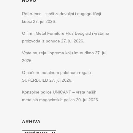
NOVO
Reference – naši zadovoljni i dugogodišnji
kupci
27. jul 2026.
O firmi Metal Furniture Plus Beograd i vrstama
proizvoda iz ponude
27. jul 2026.
Vrste muzeja i oprema koju im nudimo
27. jul
2026.
O našem metalnom paletnom regalu
SUPERBUILD
27. jul 2026.
Konzolne police UNICANT – vrsta naših
metalnih magacinskih polica
20. jul 2026.
ARHIVA
Arhiva