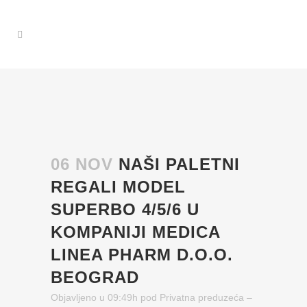
06 NOV
NAŠI PALETNI
REGALI MODEL
SUPERBO 4/5/6 U
KOMPANIJI MEDICA
LINEA PHARM D.O.O.
BEOGRAD
Objavljeno u 09:49h
pod
Privatna preduzeća
–