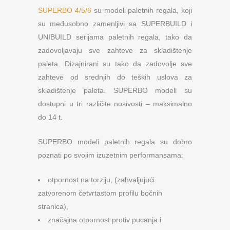
SUPERBO 4/5/6
su modeli paletnih regala, koji
su međusobno zamenljivi sa SUPERBUILD i
UNIBUILD serijama paletnih regala, tako da
zadovoljavaju sve zahteve za skladištenje
paleta. Dizajnirani su tako da zadovolje sve
zahteve od srednjih do teških uslova za
skladištenje paleta. SUPERBO modeli su
dostupni u tri različite nosivosti – maksimalno
do 14 t.
SUPERBO modeli paletnih regala su dobro
poznati po svojim izuzetnim performansama:
otpornost na torziju, (zahvaljujući
zatvorenom četvrtastom profilu bočnih
stranica),
značajna otpornost protiv pucanja i