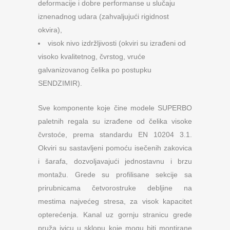
deformacije i dobre performanse u slučaju
iznenadnog udara (zahvaljujući rigidnost
okvira),
visok nivo izdržljivosti (okviri su izrađeni od
visoko kvalitetnog, čvrstog, vruće
galvanizovanog čelika po postupku
SENDZIMIR).
Sve komponente koje čine modele SUPERBO
paletnih regala su izrađene od čelika visoke
čvrstoće, prema standardu EN 10204 3.1.
Okviri su sastavljeni pomoću isečenih zakovica
i šarafa, dozvoljavajući jednostavnu i brzu
montažu. Grede su profilisane sekcije sa
prirubnicama četvorostruke debljine na
mestima najvećeg stresa, za visok kapacitet
opterećenja. Kanal uz gornju stranicu grede
pruža ivicu u sklopu koje mogu biti montirane