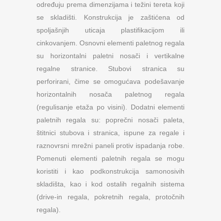
određuju prema dimenzijama i težini tereta koji
se skladišti. Konstrukcija je zaštićena od
spoljašnjih uticaja plastifikacijom ili
cinkovanjem. Osnovni elementi paletnog regala
su horizontalni paletni nosači i vertikalne
regalne stranice. Stubovi stranica su
perforirani, čime se omogućava podešavanje
horizontalnih nosača paletnog regala
(regulisanje etaža po visini). Dodatni elementi
paletnih regala su: poprečni nosači paleta,
štitnici stubova i stranica, ispune za regale i
raznovrsni mrežni paneli protiv ispadanja robe.
Pomenuti elementi paletnih regala se mogu
koristiti i kao podkonstrukcija samonosivih
skladišta, kao i kod ostalih regalnih sistema
(drive-in regala, pokretnih regala, protočnih
regala).