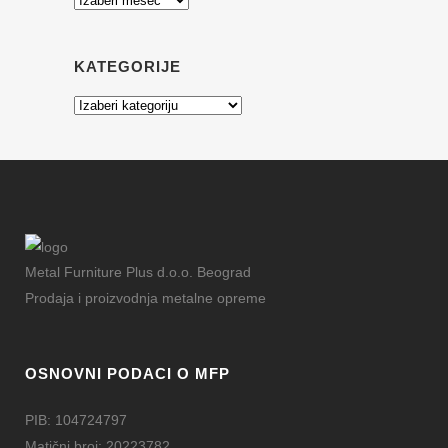
KATEGORIJE
Kategorije
Metal Furniture Plus d.o.o. Beograd
Prodaja i proizvodnja metalne opreme
OSNOVNI PODACI O MFP
PIB: 104724797
Matični broj: 20223782