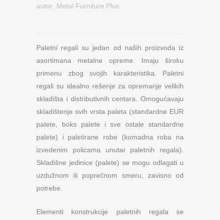
autor:
Metal Furniture Plus
Paletni regali su jedan od naših proizvoda iz
asortimana metalne opreme. Imaju široku
primenu zbog svojih karakteristika. Paletni
regali su idealno rešenje za opremanje velikih
skladišta i distributivnih centara. Omogućavaju
skladištenje svih vrsta paleta (standardne EUR
palete, boks palete i sve ostale standardne
palete) i paletirane robe (komadna roba na
izvedenim policama unutar paletnih regala).
Skladišne jedinice (palete) se mogu odlagati u
uzdužnom ili poprečnom smeru, zavisno od
potrebe.
Elementi konstrukcije paletnih regala se