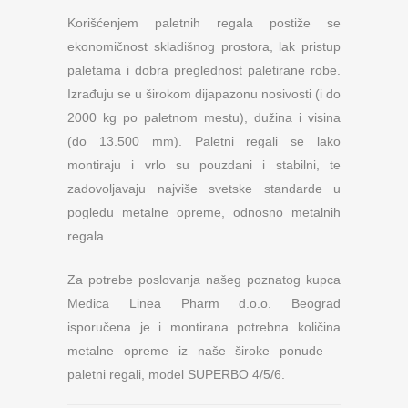
Korišćenjem paletnih regala postiže se
ekonomičnost skladišnog prostora, lak pristup
paletama i dobra preglednost paletirane robe.
Izrađuju se u širokom dijapazonu nosivosti (i do
2000 kg po paletnom mestu), dužina i visina
(do 13.500 mm). Paletni regali se lako
montiraju i vrlo su pouzdani i stabilni, te
zadovoljavaju najviše svetske standarde u
pogledu metalne opreme, odnosno metalnih
regala.
Za potrebe poslovanja našeg poznatog kupca
Medica Linea Pharm d.o.o. Beograd
isporučena je i montirana potrebna količina
metalne opreme iz naše široke ponude –
paletni regali, model SUPERBO 4/5/6.