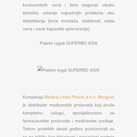
konkurentnih cena i time osigurati visoko
tehničko rešenje najvažnijih problema oko
skladištenja (brza montaža, stabilnost, niska
cena i visok kapacitet opterećenja).
Paletni regali SUPERBO 4/5/6
Kompanija
Medica Linea Pharm d.o.o. Beograd
je distributer medicinskih proizvoda koji pruža
kompletnu uslugu, specijalizovanu za
farmaceutske proizvode i medicinske uređaje.
Tokom proteklih deset godina pozicionirali su
se na tržištu kao fokusirani i posvećeni partner