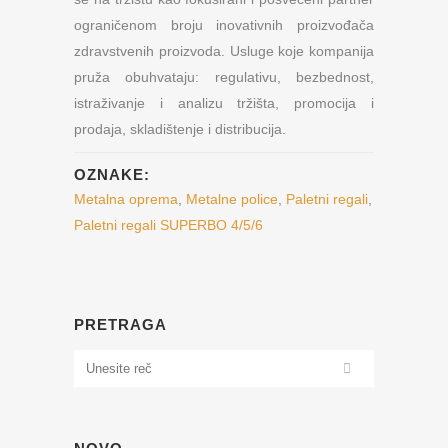
ograničenom broju inovativnih proizvođača
zdravstvenih proizvoda. Usluge koje kompanija
pruža obuhvataju: regulativu, bezbednost,
istraživanje i analizu tržišta, promocija i
prodaja, skladištenje i distribucija.
OZNAKE:
Metalna oprema
,
Metalne police
,
Paletni regali
,
Paletni regali SUPERBO 4/5/6
PRETRAGA