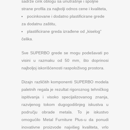
sadrže cink oblogu sa unutrašnje i spoljne
strane profila za najbolji odnos cene i kvaliteta,
pocinkovane i dodatno plastificirane grede
za dodatnu zaštitu,
plastificirane greda izrađene od „kiselog“
čelika.
Sve SUPERBO grede se mogu podešavati po
visini u razmaku od 50 mm, što doprinosi
najboljoj iskorišćenosti raspoloživog prostora.
Dizajn različitih komponenti SUPERBO modela
paletnih regala je rezultat rigoroznog tehničkog
ispitivanja i visoko specijalizovanog znanja,
razvijenog tokom dugogodišnjeg iskustva u
području obrade metala. To je iskustvo
omogućilo Metal Furniture Plus-u da ponudi
inovativne proizvode najvišeg kvaliteta, vrlo