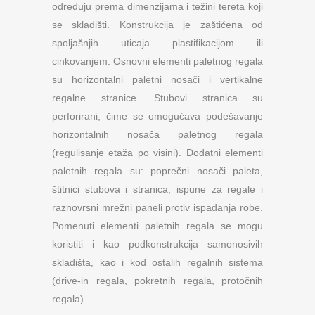
određuju prema dimenzijama i težini tereta koji
se skladišti. Konstrukcija je zaštićena od
spoljašnjih uticaja plastifikacijom ili
cinkovanjem. Osnovni elementi paletnog regala
su horizontalni paletni nosači i vertikalne
regalne stranice. Stubovi stranica su
perforirani, čime se omogućava podešavanje
horizontalnih nosača paletnog regala
(regulisanje etaža po visini). Dodatni elementi
paletnih regala su: poprečni nosači paleta,
štitnici stubova i stranica, ispune za regale i
raznovrsni mrežni paneli protiv ispadanja robe.
Pomenuti elementi paletnih regala se mogu
koristiti i kao podkonstrukcija samonosivih
skladišta, kao i kod ostalih regalnih sistema
(drive-in regala, pokretnih regala, protočnih
regala).