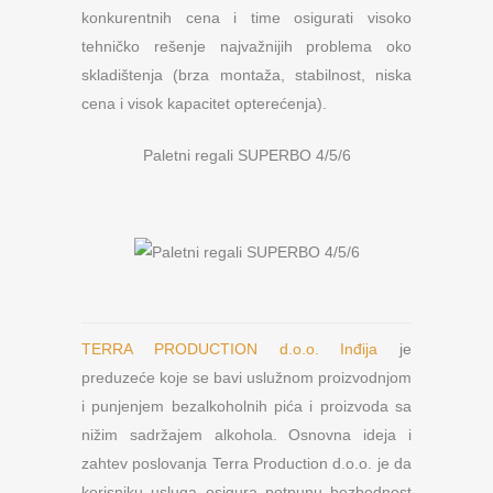
konkurentnih cena i time osigurati visoko
tehničko rešenje najvažnijih problema oko
skladištenja (brza montaža, stabilnost, niska
cena i visok kapacitet opterećenja).
Paletni regali SUPERBO 4/5/6
TERRA PRODUCTION d.o.o. Inđija
je
preduzeće koje se bavi uslužnom proizvodnjom
i punjenjem bezalkoholnih pića i proizvoda sa
nižim sadržajem alkohola. Osnovna ideja i
zahtev poslovanja Terra Production d.o.o. je da
korisniku usluga osigura potpunu bezbednost