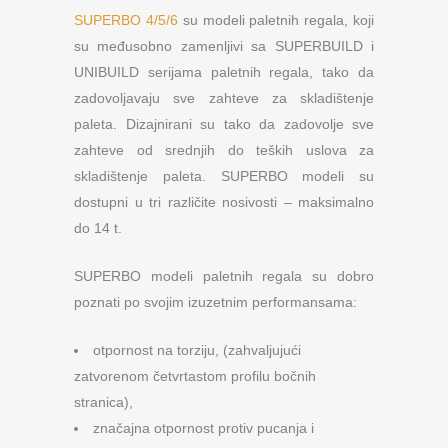
SUPERBO 4/5/6
su modeli paletnih regala, koji
su međusobno zamenljivi sa SUPERBUILD i
UNIBUILD serijama paletnih regala, tako da
zadovoljavaju sve zahteve za skladištenje
paleta. Dizajnirani su tako da zadovolje sve
zahteve od srednjih do teških uslova za
skladištenje paleta. SUPERBO modeli su
dostupni u tri različite nosivosti – maksimalno
do 14 t.
SUPERBO modeli paletnih regala su dobro
poznati po svojim izuzetnim performansama:
otpornost na torziju, (zahvaljujući
zatvorenom četvrtastom profilu bočnih
stranica),
značajna otpornost protiv pucanja i