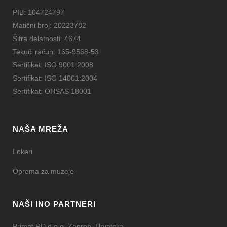
PIB: 104724797
Matični broj: 20223782
Šifra delatnosti: 4674
Tekući račun: 165-9568-53
Sertifikat: ISO 9001:2008
Sertifikat: ISO 14001:2004
Sertifikat: OHSAS 18001
NAŠA MREŽA
Lokeri
Oprema za muzeje
NAŠI INO PARTNERI
Primat RD d.o.o. Zagreb, Hrvatska