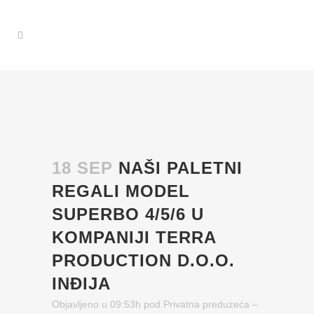
18 SEP
NAŠI PALETNI
REGALI MODEL
SUPERBO 4/5/6 U
KOMPANIJI TERRA
PRODUCTION D.O.O.
INĐIJA
Objavljeno u 09:53h
pod
Privatna preduzeća
–