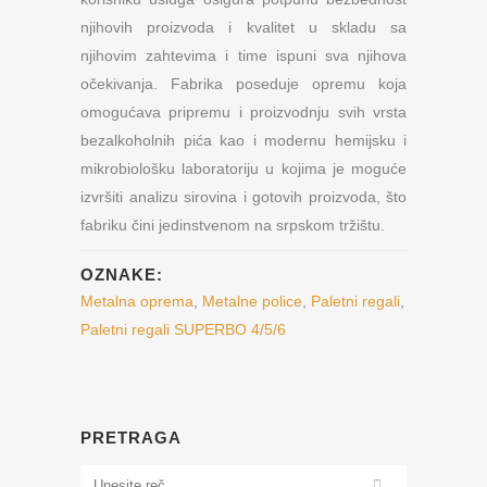
njihovih proizvoda i kvalitet u skladu sa
njihovim zahtevima i time ispuni sva njihova
očekivanja. Fabrika poseduje opremu koja
omogućava pripremu i proizvodnju svih vrsta
bezalkoholnih pića kao i modernu hemijsku i
mikrobiološku laboratoriju u kojima je moguće
izvršiti analizu sirovina i gotovih proizvoda, što
fabriku čini jedinstvenom na srpskom tržištu.
OZNAKE:
Metalna oprema
,
Metalne police
,
Paletni regali
,
Paletni regali SUPERBO 4/5/6
PRETRAGA