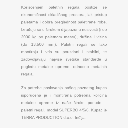
Korišćenjem paletnih regala postiže se
ekonomičnost skladišnog prostora, lak pristup
paletama i dobra preglednost paletirane robe.
Izrađuju se u širokom dijapazonu nosivosti (i do
2000 kg po paletnom mestu), dužina i visina
(do 13.500 mm). Paletni regali se lako
montiraju i vrlo su pouzdani i stabilni, te
zadovoljavaju najviše svetske standarde u
pogledu metalne opreme, odnosno metalnih
regala.
Za potrebe poslovanja našeg poznatog kupca
isporučena je i montirana potrebna količina
metalne opreme iz naše široke ponude –
paletni regali, model SUPERBO 4/5/6. Kupac je
TERRA PRODUCTION d.o.o. Inđija.