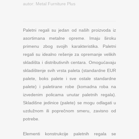
autor:
Metal Furniture Plus
Paletni regali su jedan od naših proizvoda iz
asortimana metalne opreme. Imaju široku
primenu zbog svojih karakteristika. Paletni
regali su idealno rešenje za opremanje velikih
skladišta i distributivnih centara. Omogućavaju
skladištenje svih vrsta paleta (standardne EUR
palete, boks palete i sve ostale standardne
palete) i paletirane robe (komadna roba na
izvedenim policama unutar paletnih regala).
Skladišne jedinice (palete) se mogu odlagati u
uzdužnom ili poprečnom smeru, zavisno od
potrebe.
Elementi konstrukcije paletnih regala se