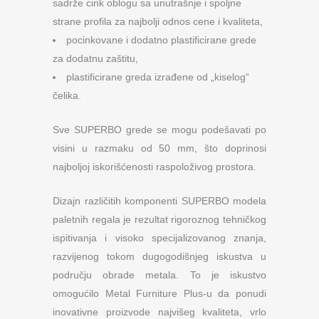
sadrže cink oblogu sa unutrašnje i spoljne
strane profila za najbolji odnos cene i kvaliteta,
pocinkovane i dodatno plastificirane grede
za dodatnu zaštitu,
plastificirane greda izrađene od „kiselog“
čelika.
Sve SUPERBO grede se mogu podešavati po
visini u razmaku od 50 mm, što doprinosi
najboljoj iskorišćenosti raspoloživog prostora.
Dizajn različitih komponenti SUPERBO modela
paletnih regala je rezultat rigoroznog tehničkog
ispitivanja i visoko specijalizovanog znanja,
razvijenog tokom dugogodišnjeg iskustva u
području obrade metala. To je iskustvo
omogućilo Metal Furniture Plus-u da ponudi
inovativne proizvode najvišeg kvaliteta, vrlo