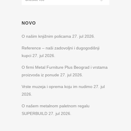
NOVO
O našim knjižnim policama
27. jul 2026.
Reference – naši zadovoljni i dugogodišnji
kupci
27. jul 2026.
O firmi Metal Furniture Plus Beograd i vrstama
proizvoda iz ponude
27. jul 2026.
Vrste muzeja i oprema koju im nudimo
27. jul
2026.
O našem metalnom paletnom regalu
SUPERBUILD
27. jul 2026.