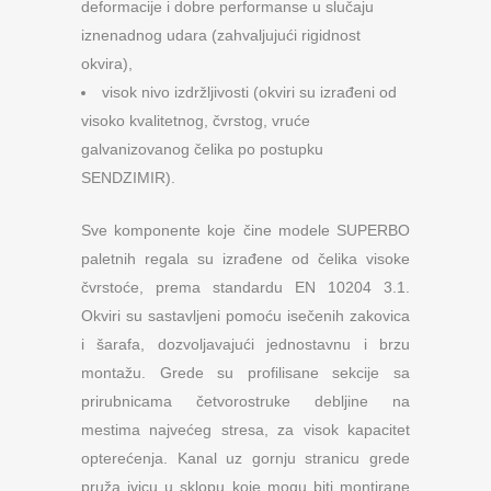
deformacije i dobre performanse u slučaju
iznenadnog udara (zahvaljujući rigidnost
okvira),
visok nivo izdržljivosti (okviri su izrađeni od
visoko kvalitetnog, čvrstog, vruće
galvanizovanog čelika po postupku
SENDZIMIR).
Sve komponente koje čine modele SUPERBO
paletnih regala su izrađene od čelika visoke
čvrstoće, prema standardu EN 10204 3.1.
Okviri su sastavljeni pomoću isečenih zakovica
i šarafa, dozvoljavajući jednostavnu i brzu
montažu. Grede su profilisane sekcije sa
prirubnicama četvorostruke debljine na
mestima najvećeg stresa, za visok kapacitet
opterećenja. Kanal uz gornju stranicu grede
pruža ivicu u sklopu koje mogu biti montirane