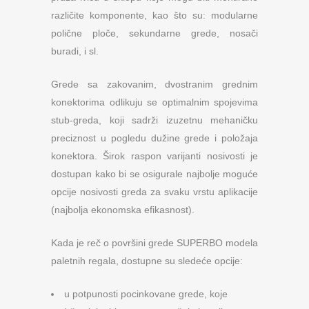
različite komponente, kao što su: modularne
polične ploče, sekundarne grede, nosači
buradi, i sl.
Grede sa zakovanim, dvostranim grednim
konektorima odlikuju se optimalnim spojevima
stub-greda, koji sadrži izuzetnu mehaničku
preciznost u pogledu dužine grede i položaja
konektora. Širok raspon varijanti nosivosti je
dostupan kako bi se osigurale najbolje moguće
opcije nosivosti greda za svaku vrstu aplikacije
(najbolja ekonomska efikasnost).
Kada je reč o površini grede SUPERBO modela
paletnih regala, dostupne su sledeće opcije:
u potpunosti pocinkovane grede, koje