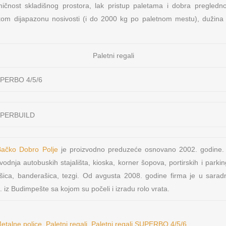
ičnost skladišnog prostora, lak pristup paletama i dobra pregledno
okom dijapazonu nosivosti (i do 2000 kg po paletnom mestu), dužina 
Paletni regali
OSNOVNI PODACI O MFP
NAŠA M
s d.o.o.
Lokeri
PIB: 104724797
Matični broj: 20223782
nja metalne
Oprema za
 Bačko Dobro Polje
je proizvodno preduzeće osnovano 2002. godine.
Šifra delatnosti: 4674
odnja autobuskih stajališta, kioska, korner šopova, portirskih i parkin
Tekući račun: 165-9568-53
NAŠI IN
rešica, banderašica, tezgi. Od avgusta 2008. godine firma je u sara
Sertifikat: ISO 9001:2008
. iz Budimpešte sa kojom su počeli i izradu rolo vrata.
Sertifikat: ISO 14001:2004
Primat RD d
Sertifikat: OHSAS 18001
Hrvatska
etalne police
,
Paletni regali
,
Paletni regali SUPERBO 4/5/6