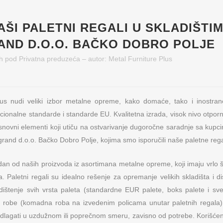
AŠI PALETNI REGALI U SKLADIŠTI
AND D.O.O. BAČKO DOBRO POLJE
h
pod
Privatna preduzeća
– autor:
Metal Furniture Plus
lus nudi veliki izbor metalne opreme, kako domaće, tako i inostran
ionalne standarde i standarde EU. Kvalitetna izrada, visok nivo otporn
snovni elementi koji utiču na ostvarivanje dugoročne saradnje sa kupc
grand d.o.o. Bačko Dobro Polje, kojima smo isporučili naše paletne rega
dan od naših proizvoda iz asortimana metalne opreme, koji imaju vrlo 
ka. Paletni regali su idealno rešenje za opremanje velikih skladišta i di
ištenje svih vrsta paleta (standardne EUR palete, boks palete i sv
ne robe (komadna roba na izvedenim policama unutar paletnih regala).
dlagati u uzdužnom ili poprečnom smeru, zavisno od potrebe. Korišćen