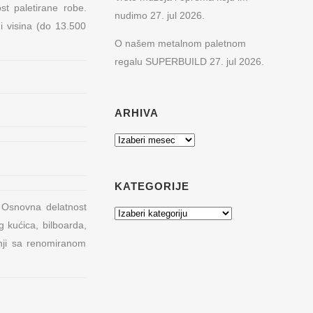
st paletirane robe.
nudimo
27. jul 2026.
i visina (do 13.500
O našem metalnom paletnom
regalu SUPERBUILD
27. jul 2026.
ARHIVA
REŽA
Arhiva
KONTAKT PODACI
Hadži Đerina 12
KATEGORIJE
11000 Beograd, Srbija
 muzeje
 Osnovna delatnost
Web:
www.metalnepolice.com
Kategorije
g kućica, bilboarda,
Email:
mfpdoo@gmail.com
O PARTNERI
dnji sa renomiranom
Mob:
+381 63 77 23 600
Tel:
+381 11 3836 421
.o.o. Zagreb,
Fax:
+381 11 3836 483
Uslovi korišćenja i politika