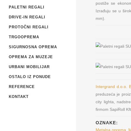
postiže se ekonom
PALETNI REGALI
Izrađuju se u šir
DRIVE-IN REGALI
mm).
PROTOČNI REGALI
TRGOOPREMA
SIGURNOSNA OPREMA
OPREMA ZA MUZEJE
Metal Furniture Plu
URBANI MOBILIJAR
Beograd
OSTALO IZ PONUDE
Prodaja i proizvod
Intergrand d.o.o.
REFERENCE
opreme
preduzeća je proizv
KONTAKT
city lighta, nadst
firmom SapiRoll Kft
OZNAKE:
Metalna oprema
,
M