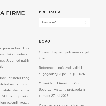
MA FIRME
PRETRAGA
NOVO
e proizvodnje, koja
O našim knjižnim policama
27. jul
osti, laka montaža i
2026.
ima. Jedan od naših
le.
Reference – naši zadovoljni i
dugogodišnji kupci
27. jul 2026.
široku primenu zbog
O firmi Metal Furniture Plus
stributivnih centara.
Beograd i vrstama proizvoda iz
e ostale standardne
ponude
27. jul 2026.
 Skladišne jedinice
jem paletnih regala
Vrste muzeja i oprema koju im