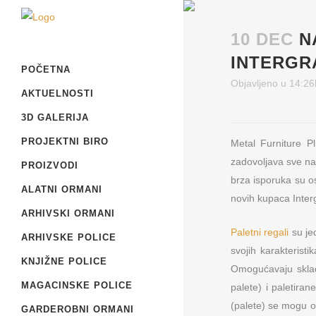
10 DEC
N
INTERGR
POČETNA
Objavljeno u 14:26
AKTUELNOSTI
3D GALERIJA
PROJEKTNI BIRO
Metal Furniture P
zadovoljava sve nac
PROIZVODI
brza isporuka su o
ALATNI ORMANI
novih kupaca Inter
ARHIVSKI ORMANI
Paletni regali
su je
ARHIVSKE POLICE
svojih karakteristi
KNJIŽNE POLICE
Omogućavaju sklad
MAGACINSKE POLICE
palete) i paletira
(palete) se mogu o
GARDEROBNI ORMANI