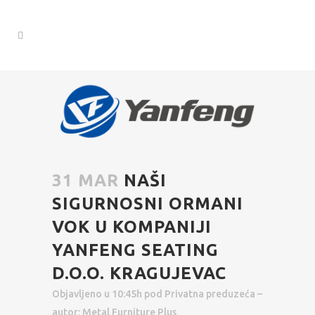
31 MAR
NAŠI
SIGURNOSNI ORMANI
VOK U KOMPANIJI
YANFENG SEATING
D.O.O. KRAGUJEVAC
Objavljeno u 10:45h
pod
Privatna preduzeća
–
autor:
Metal Furniture Plus