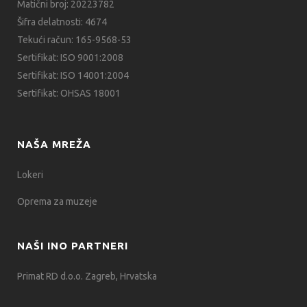
Matični broj: 20223782
Šifra delatnosti: 4674
Tekući račun: 165-9568-53
Sertifikat: ISO 9001:2008
Sertifikat: ISO 14001:2004
Sertifikat: OHSAS 18001
NAŠA MREŽA
Lokeri
Oprema za muzeje
NAŠI INO PARTNERI
Primat RD d.o.o. Zagreb, Hrvatska