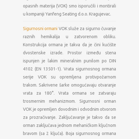
opasnih materija (VOK) smo isporučili i montirali
u kompaniji Yanfeng Seating d.o.o. Kragujevac.
Sigurnosni ormani
VOK služe za sigurno čuvanje
raznih hemikalija u zatvorenom obliku.
Konstrukcija ormana je takva da je čini kućište
dvostenske izrade. Prostor između stena
ispunjen je lakim mineralnim punilom po DIN
4102 (EN 13501-1). Vrata sigurnosnog ormana
serije VOK su opremljena protivpožarnom
trakom. Sakrivene šarke omogućavaju otvaranje
vrata za 180°. Vrata ormana se zatvaraju
trosmernim mehanizmom. Sigurnosni orman
VOK je opremljen dovodnim i odvodnim otvorom
za prozračivanje. Zaključavanje je takvo da se
orman zaključava jednom mehaničkom ključnom
bravom (sa 2 ključa). Boja sigurnosnog ormana