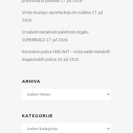
proizvoda iz ponude
27. jul 2026.
Vrste muzeja i oprema koju im nudimo
27. jul
2026.
O našem metalnom paletnom regalu
SUPERBUILD
27. jul 2026.
Konzolne police UNICANT – vrsta naših metalnih
magacinskih polica
20. jul 2026.
ARHIVA
Arhiva
KATEGORIJE
Kategorije