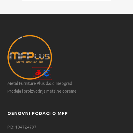
Metal Furniture Plus d.o.o. Beograd
Prodaja i proizvodnja metalne opreme
OSNOVNI PODACI O MFP
PIB: 104724797