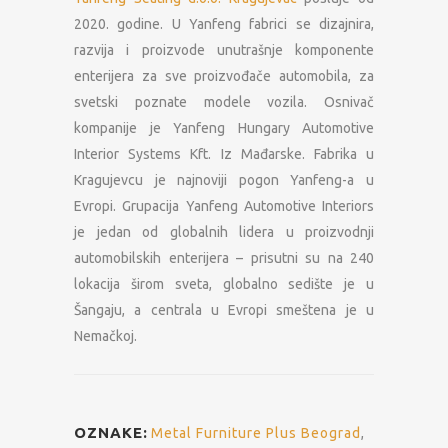
2020. godine. U Yanfeng fabrici se dizajnira,
razvija i proizvode unutrašnje komponente
enterijera za sve proizvođače automobila, za
svetski poznate modele vozila. Osnivač
kompanije je Yanfeng Hungary Automotive
Interior Systems Kft. Iz Mađarske. Fabrika u
Kragujevcu je najnoviji pogon Yanfeng-a u
Evropi. Grupacija Yanfeng Automotive Interiors
je jedan od globalnih lidera u proizvodnji
automobilskih enterijera – prisutni su na 240
lokacija širom sveta, globalno sedište je u
Šangaju, a centrala u Evropi smeštena je u
Nemačkoj.
OZNAKE:
Metal Furniture Plus Beograd
,