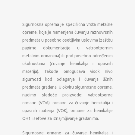
Sigurnosna oprema je specifična vrsta metalne
opreme, koja je namenjena čuvanju raznovrsnih
predmeta u posebno osetljivim uslovima (zaštitu
papirne dokumentacije u vatrootpornim
metalnim ormanima) ili pod posebno određenim
okolnostima (čuvanje hemikalija i opasnih
materija). Takođe omogućava visok nivo
sigurnosti kod odlaganja i čuvanja ličnih
predmeta građana. U okviru sigurnosne opreme,
nudimo sledeće proizvode: vatrootporne
ormane (VOA), ormane za čuvanje hemikalija i
opasnih materija (VOK), ormane za hemikalije
OH1 i sefove za iznajmljivanje građanima.
Sigurnosne ormane za čuvanje hemikalija i