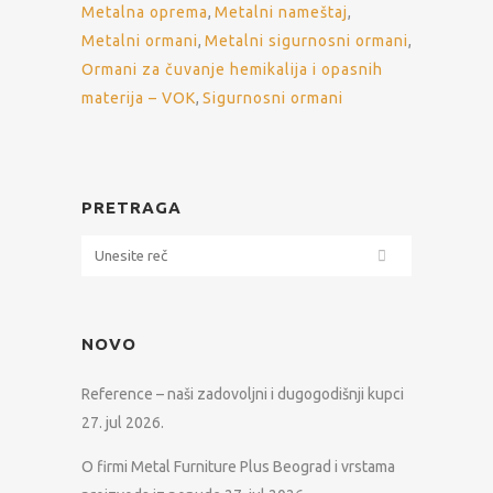
Metalna oprema
,
Metalni nameštaj
,
Metalni ormani
,
Metalni sigurnosni ormani
,
Ormani za čuvanje hemikalija i opasnih
materija – VOK
,
Sigurnosni ormani
PRETRAGA
NOVO
Reference – naši zadovoljni i dugogodišnji kupci
27. jul 2026.
O firmi Metal Furniture Plus Beograd i vrstama