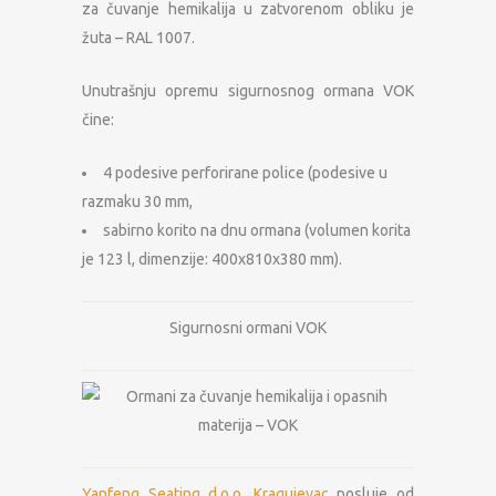
za čuvanje hemikalija u zatvorenom obliku je
žuta – RAL 1007.
Unutrašnju opremu sigurnosnog ormana VOK
čine:
4 podesive perforirane police (podesive u
razmaku 30 mm,
sabirno korito na dnu ormana (volumen korita
je 123 l, dimenzije: 400x810x380 mm).
Sigurnosni ormani VOK
Yanfeng Seating d.o.o. Kragujevac
posluje od