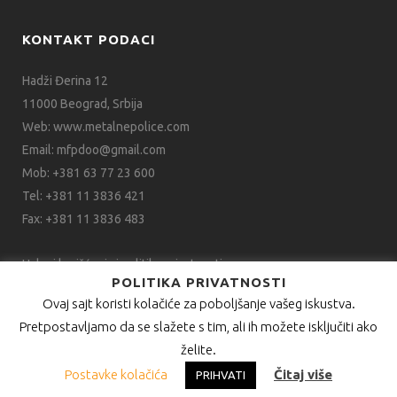
KONTAKT PODACI
Hadži Đerina 12
11000 Beograd, Srbija
Web:
www.metalnepolice.com
Email:
mfpdoo@gmail.com
Mob:
+381 63 77 23 600
Tel:
+381 11 3836 421
Fax:
+381 11 3836 483
Uslovi korišćenja i politika privatnosti
POLITIKA PRIVATNOSTI
Ovaj sajt koristi kolačiće za poboljšanje vašeg iskustva.
Pretpostavljamo da se slažete s tim, ali ih možete isključiti ako
želite.
Postavke kolačića
Čitaj više
PRIHVATI
Design by
3D Web Vision