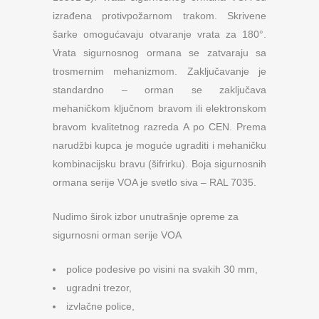
izrađena protivpožarnom trakom. Skrivene
šarke omogućavaju otvaranje vrata za 180°.
Vrata sigurnosnog ormana se zatvaraju sa
trosmernim mehanizmom. Zaključavanje je
standardno – orman se zaključava
mehaničkom ključnom bravom ili elektronskom
bravom kvalitetnog razreda A po CEN. Prema
narudžbi kupca je moguće ugraditi i mehaničku
kombinacijsku bravu (šifrirku). Boja sigurnosnih
ormana serije VOA je svetlo siva – RAL 7035.
Nudimo širok izbor unutrašnje opreme za
sigurnosni orman serije VOA
police podesive po visini na svakih 30 mm,
ugradni trezor,
izvlačne police,