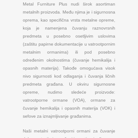
Metal Furniture Plus nudi širok asortiman
metalnih proizvoda. Među njima je i sigurnosna
oprema, kao specifična vrsta metalne opreme,
koja je namenjena čuvanju raznovrsnih
predmeta u posebno osetljivim uslovima
(zaštitu papirne dokumentacije u vatrootpornim
metalnim ormanima) ili pod posebno
određenim okolnostima (čuvanje hemikalija i
opasnih materija). Takođe omogućava visok
nivo sigurnosti kod odlaganja i čuvanja ličnih
predmeta građana. U okviru sigurnosne
opreme, nudimo sledeće proizvode:
vatrootporne ormane (VOA), ormane za
čuvanje hemikalija i opasnih materija (VOK) i
sefove za iznajmljivanje građanima.
Naši metalni vatrootporni ormani za čuvanje