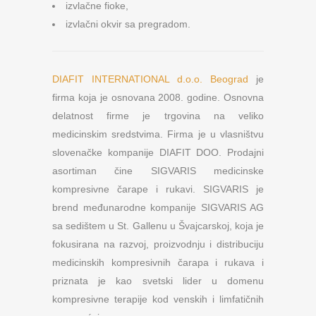
izvlačne fioke,
izvlačni okvir sa pregradom.
DIAFIT INTERNATIONAL d.o.o. Beograd
je
firma koja je osnovana 2008. godine. Osnovna
delatnost firme je trgovina na veliko
medicinskim sredstvima. Firma je u vlasništvu
slovenačke kompanije DIAFIT DOO. Prodajni
asortiman čine SIGVARIS medicinske
kompresivne čarape i rukavi. SIGVARIS je
brend međunarodne kompanije SIGVARIS AG
sa sedištem u St. Gallenu u Švajcarskoj, koja je
fokusirana na razvoj, proizvodnju i distribuciju
medicinskih kompresivnih čarapa i rukava i
priznata je kao svetski lider u domenu
kompresivne terapije kod venskih i limfatičnih