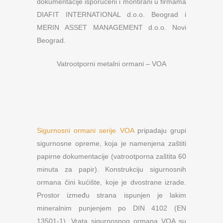
dokumentacije isporučeni i montirani u firmama
DIAFIT INTERNATIONAL d.o.o. Beograd i
MERIN ASSET MANAGEMENT d.o.o. Novi
Beograd.
Vatrootporni metalni ormani – VOA
Sigurnosni ormani serije VOA
pripadaju grupi
sigurnosne opreme, koja je namenjena zaštiti
papirne dokumentacije (vatrootporna zaštita 60
minuta za papir). Konstrukciju sigurnosnih
ormana čini kućište, koje je dvostrane izrade.
Prostor između strana ispunjen je lakim
mineralnim punjenjem po DIN 4102 (EN
13501-1). Vrata sigurnosnog ormana VOA su