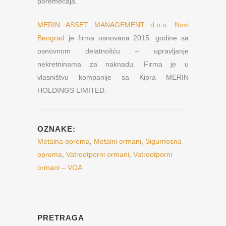
poremećaja.
MERIN ASSET MANAGEMENT d.o.o. Novi
Beograd
je firma osnovana 2015. godine sa
osnovnom delatnošću – upravljanje
nekretninama za naknadu. Firma je u
vlasništvu kompanije sa Kipra MERIN
HOLDINGS LIMITED.
OZNAKE:
Metalna oprema
,
Metalni ormani
,
Sigurnosna
oprema
,
Vatrootporni ormani
,
Vatrootporni
ormani – VOA
PRETRAGA