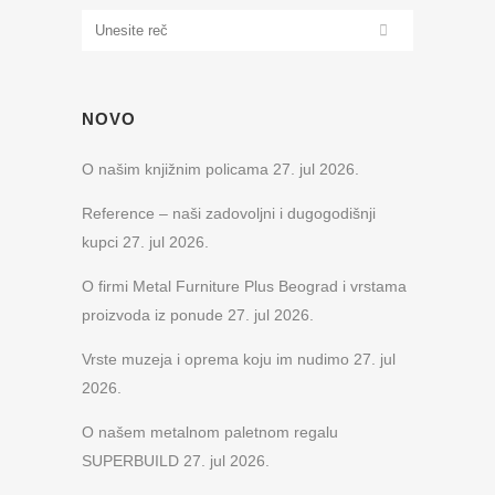
NOVO
O našim knjižnim policama
27. jul 2026.
Reference – naši zadovoljni i dugogodišnji
kupci
27. jul 2026.
O firmi Metal Furniture Plus Beograd i vrstama
proizvoda iz ponude
27. jul 2026.
Vrste muzeja i oprema koju im nudimo
27. jul
2026.
O našem metalnom paletnom regalu
SUPERBUILD
27. jul 2026.