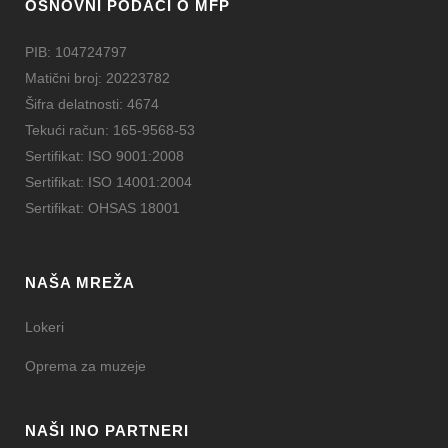
OSNOVNI PODACI O MFP
PIB: 104724797
Matični broj: 20223782
Šifra delatnosti: 4674
Tekući račun: 165-9568-53
Sertifikat: ISO 9001:2008
Sertifikat: ISO 14001:2004
Sertifikat: OHSAS 18001
NAŠA MREŽA
Lokeri
Oprema za muzeje
NAŠI INO PARTNERI