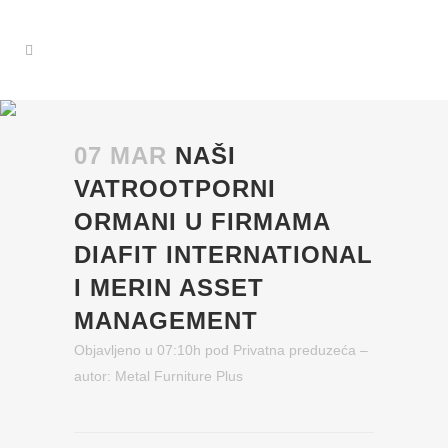
07 MAR
NAŠI
VATROOTPORNI
ORMANI U FIRMAMA
DIAFIT INTERNATIONAL
I MERIN ASSET
MANAGEMENT
Objavljeno u 07:10h
pod
Privatna preduzeća
–
autor:
Metal Furniture Plus