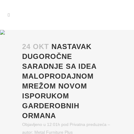
24 OKT
NASTAVAK
DUGOROČNE
SARADNJE SA IDEA
MALOPRODAJNOM
MREŽOM NOVOM
ISPORUKOM
GARDEROBNIH
ORMANA
Objavljeno u 12:01h
pod
Privatna preduzeća
–
autor:
Metal Furniture Plus