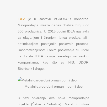
IDEA
je u sastavu AGROKOR koncerna.
Maloprodajna mreža danas dostiže broj i do
300 prodavnica. U 2015.godini IDEA nastavlja
sa ulaganjem i širenjem lanca prodaje, ali i
optimizacijom postojećih poslovnih procesa.
Rasprostranjenost i obim poslovanja su uticali
na to da IDEA razvije saradnju sa velikim
kompanijama, kao što su NIS, DDOR,
Sberbank i druge.
Metalni garderobni orman – gornji deo
U fazi otvaranja dva nova maloprodajna
objekta (Šabac i Subotica), Metal Furniture