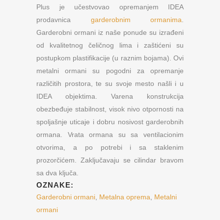
Plus je učestvovao opremanjem IDEA
prodavnica
garderobnim ormanima
.
Garderobni ormani iz naše ponude su izrađeni
od kvalitetnog čeličnog lima i zaštićeni su
postupkom plastifikacije (u raznim bojama). Ovi
metalni ormani su pogodni za opremanje
različitih prostora, te su svoje mesto našli i u
IDEA objektima. Varena konstrukcija
obezbeđuje stabilnost, visok nivo otpornosti na
spoljašnje uticaje i dobru nosivost garderobnih
ormana. Vrata ormana su sa ventilacionim
otvorima, a po potrebi i sa staklenim
prozorčićem. Zaključavaju se cilindar bravom
sa dva ključa.
OZNAKE:
Garderobni ormani
,
Metalna oprema
,
Metalni
ormani