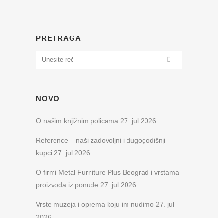
PRETRAGA
NOVO
O našim knjižnim policama
27. jul 2026.
Reference – naši zadovoljni i dugogodišnji
kupci
27. jul 2026.
O firmi Metal Furniture Plus Beograd i vrstama
proizvoda iz ponude
27. jul 2026.
Vrste muzeja i oprema koju im nudimo
27. jul
2026.