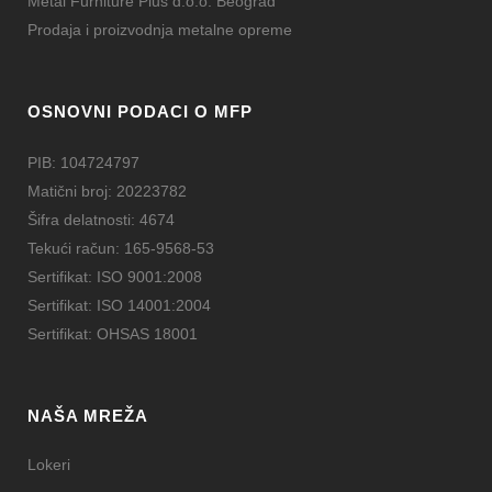
Metal Furniture Plus d.o.o. Beograd
Prodaja i proizvodnja metalne opreme
OSNOVNI PODACI O MFP
PIB: 104724797
Matični broj: 20223782
Šifra delatnosti: 4674
Tekući račun: 165-9568-53
Sertifikat: ISO 9001:2008
Sertifikat: ISO 14001:2004
Sertifikat: OHSAS 18001
NAŠA MREŽA
Lokeri