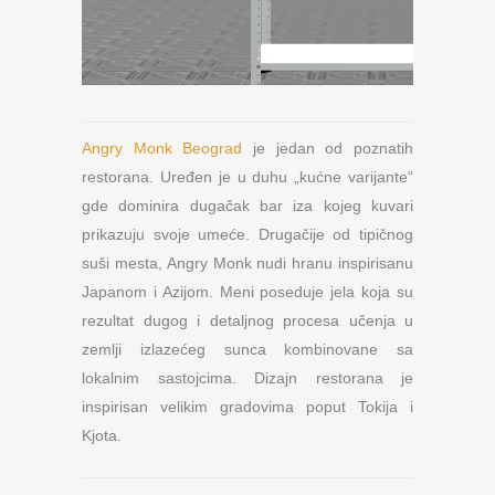
Angry Monk Beograd
je jedan od poznatih
restorana. Uređen je u duhu „kućne varijante“
gde dominira dugačak bar iza kojeg kuvari
prikazuju svoje umeće. Drugačije od tipičnog
suši mesta, Angry Monk nudi hranu inspirisanu
Japanom i Azijom. Meni poseduje jela koja su
rezultat dugog i detaljnog procesa učenja u
zemlji izlazećeg sunca kombinovane sa
lokalnim sastojcima. Dizajn restorana je
inspirisan velikim gradovima poput Tokija i
Kjota.