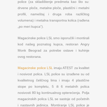
police (za skladištenje predmeta kao što su:
drvene ploče, metalne ploče, plastični i metalni
profili, nameštaj i druga roba različitog
volumena) i metalna transportna kolica (rađena
„po meri kupca“).
Magacinske police LSL smo isporučili i montirali
kod našeg poznatog kupca, restoran Angry
Monk Beograd za potrebe ostave i kuhinje
ovog restorana.
Magacinske police LSL
imaju ATEST za kvalitet
i nosivost polica. LSL police su izrađene su od
kvalitetnog čeličnog lima i imaju 4 plastične
stope po kompletu, 5 ili 6 metalnih polica
nosivosti 80 kg kontinualnog opterećenja. Polja
magacinskih polica LSL se sastoje od početnih
i nastavnih jedinica. Montiranje LSL police je