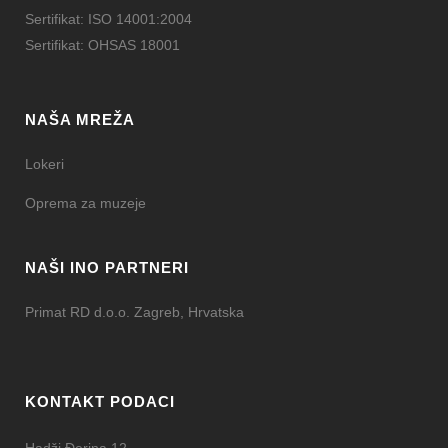
Sertifikat: ISO 14001:2004
Sertifikat: OHSAS 18001
NAŠA MREŽA
Lokeri
Oprema za muzeje
NAŠI INO PARTNERI
Primat RD d.o.o. Zagreb, Hrvatska
KONTAKT PODACI