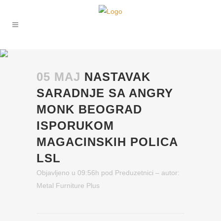
05 MAJ
NASTAVAK
SARADNJE SA ANGRY
MONK BEOGRAD
ISPORUKOM
MAGACINSKIH POLICA
LSL
Objavljeno u 09:56h
pod
Preduzetnici
– autor:
Metal Furniture Plus