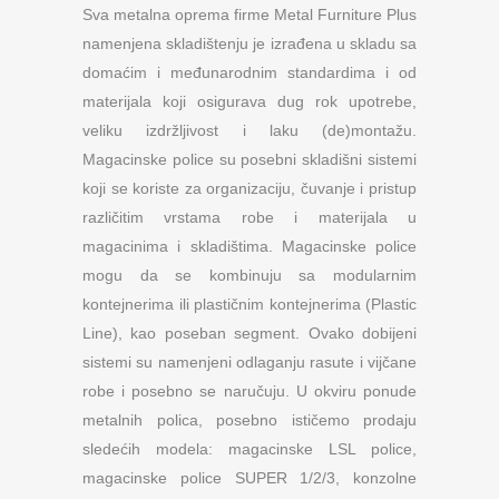
Sva metalna oprema firme Metal Furniture Plus
namenjena skladištenju je izrađena u skladu sa
domaćim i međunarodnim standardima i od
materijala koji osigurava dug rok upotrebe,
veliku izdržljivost i laku (de)montažu.
Magacinske police su posebni skladišni sistemi
koji se koriste za organizaciju, čuvanje i pristup
različitim vrstama robe i materijala u
magacinima i skladištima. Magacinske police
mogu da se kombinuju sa modularnim
kontejnerima ili plastičnim kontejnerima (Plastic
Line), kao poseban segment. Ovako dobijeni
sistemi su namenjeni odlaganju rasute i vijčane
robe i posebno se naručuju. U okviru ponude
metalnih polica, posebno ističemo prodaju
sledećih modela: magacinske LSL police,
magacinske police SUPER 1/2/3, konzolne