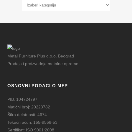
Kategorije
Metal Furniture Plus d.o.o. Beograd
Prodaja i proizvodnja metalne opreme
OSNOVNI PODACI O MFP
PIB: 104724797
Matični broj: 20223782
Šifra delatnosti: 4674
Tekući račun: 165-9568-53
Sertifikat: ISO 9001:2008