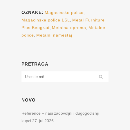
OZNAKE:
Magacinske police
,
Magacinske police LSL
,
Metal Furniture
Plus Beograd
,
Metalna oprema
,
Metalne
police
,
Metalni nameštaj
PRETRAGA
NOVO
Reference – naši zadovoljni i dugogodišnji
kupci
27. jul 2026.