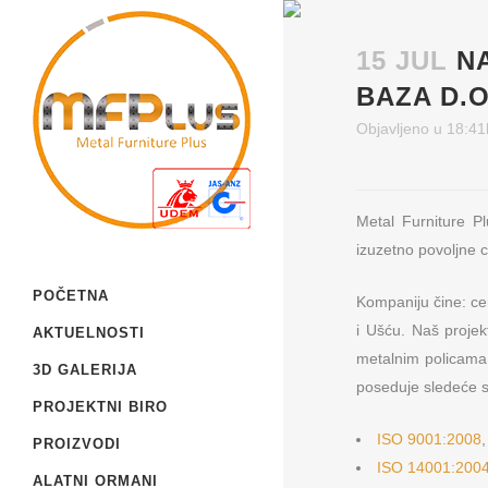
15 JUL
N
BAZA D.
Objavljeno u 18:41
Metal Furniture Pl
izuzetno povoljne c
POČETNA
Kompaniju čine: cen
i Ušću. Naš projek
AKTUELNOSTI
metalnim policama
3D GALERIJA
poseduje sledeće se
PROJEKTNI BIRO
ISO 9001:2008
,
PROIZVODI
ISO 14001:200
ALATNI ORMANI