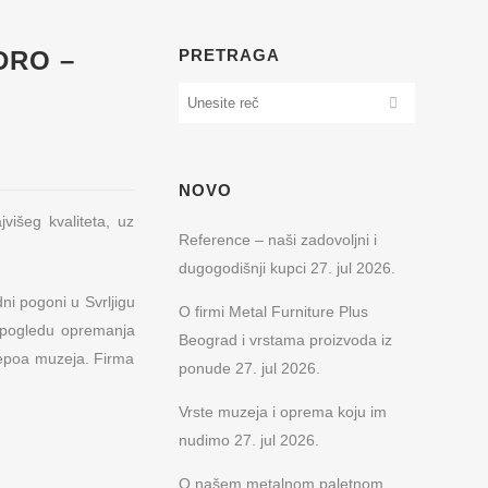
DRO –
PRETRAGA
NOVO
višeg kvaliteta, uz
Reference – naši zadovoljni i
dugogodišnji kupci
27. jul 2026.
ni pogoni u Svrljigu
O firmi Metal Furniture Plus
u pogledu opremanja
Beograd i vrstama proizvoda iz
depoa muzeja. Firma
ponude
27. jul 2026.
Vrste muzeja i oprema koju im
nudimo
27. jul 2026.
O našem metalnom paletnom