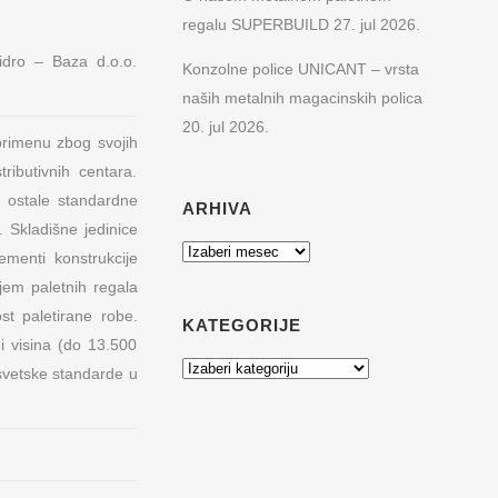
regalu SUPERBUILD
27. jul 2026.
Hidro – Baza d.o.o.
Konzolne police UNICANT – vrsta
naših metalnih magacinskih polica
20. jul 2026.
primenu zbog svojih
ributivnih centara.
e ostale standardne
ARHIVA
 Skladišne jedinice
Arhiva
menti konstrukcije
njem paletnih regala
st paletirane robe.
KATEGORIJE
i visina (do 13.500
Kategorije
e svetske standarde u
REŽA
KONTAKT PODACI
Hadži Đerina 12
11000 Beograd, Srbija
 muzeje
Web:
www.metalnepolice.com