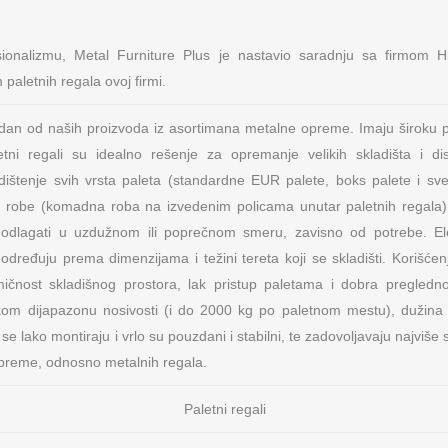
esionalizmu, Metal Furniture Plus je nastavio saradnju sa firmom 
paletnih regala ovoj firmi.
dan od naših proizvoda iz asortimana metalne opreme. Imaju široku 
letni regali su idealno rešenje za opremanje velikih skladišta i dist
ištenje svih vrsta paleta (standardne EUR palete, boks palete i sv
ne robe (komadna roba na izvedenim policama unutar paletnih regala).
odlagati u uzdužnom ili poprečnom smeru, zavisno od potrebe. Ele
 određuju prema dimenzijama i težini tereta koji se skladišti. Korišće
ičnost skladišnog prostora, lak pristup paletama i dobra pregledno
okom dijapazonu nosivosti (i do 2000 kg po paletnom mestu), dužina 
 se lako montiraju i vrlo su pouzdani i stabilni, te zadovoljavaju najviš
OSNOVNI PODACI O MFP
NAŠA M
preme, odnosno metalnih regala.
Lokeri
PIB: 104724797
Paletni regali
Matični broj: 20223782
Oprema za
Šifra delatnosti: 4674