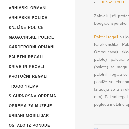
OHSAS 18001
.
ARHIVSKI ORMANI
Zahvaljujući prof
ARHIVSKE POLICE
Beograd isporukom 
KNJIŽNE POLICE
Paletni regali
su je
MAGACINSKE POLICE
karakteristika. Pa
GARDEROBNI ORMANI
Omogućavaju sklad
PALETNI REGALI
palete) i paletira
DRIVE-IN REGALI
(palete) se mogu 
paletnih regala se
PROTOČNI REGALI
postiže se ekonom
TRGOOPREMA
Izrađuju se u šir
SIGURNOSNA OPREMA
mm). Paletni regali
pogledu metalne o
OPREMA ZA MUZEJE
URBANI MOBILIJAR
OSTALO IZ PONUDE