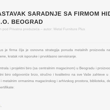
ASTAVAK SARADNJE SA FIRMOM HI
O.O. BEOGRAD
h
pod
Privatna preduzeća
– autor:
Metal Furniture Plus
us je firma čija je osnovna strategija ponuda metalnih proizvoda naj
ene, kratak rok isporuke i prvoklasno servisiranje.
trala i projektni biro (sa centralnim magacinom) u Beogradu i proizvod
tni biro odgovoriće brzo, stručno i kvalitetno na sve Vaše zahteve 
 i metalnim ormanima magacinskog i arhivskog prostora, biblioteka, 
rtifikate:
4
,