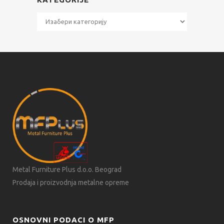
Kategorije
Metal Furniture Plus d.o.o. Beograd
Prodaja i proizvodnja metalne opreme
OSNOVNI PODACI O MFP