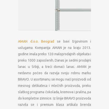
AMAN d.o.o. Beograd
se bavi trgovinom i
uslugama. Kompanija AMAN je na kraju 2013.
godine imala preko 120 maloprodajnih objekata i
preko 1000 zaposlenih. Danas je sedmi prodajni
lanac u Srbiji, a treći domaći lanac. AMAN je
nedavno počeo da razvija svoju robnu marku
BRAVO. U asortimanu se mogu naći proizvodi od
mesnog delikatesa i mlečnih proizvoda, preko
slatkog programa čokolada, kremova i pralina, pa
do kompletne zimnice. Iz linije BRAVO proizvoda
razvila se i premium klasa artikala brenda