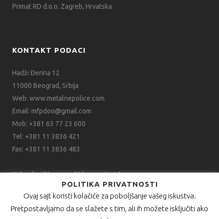
Primat RD d.o.o. Zagreb, Hrvatska
KONTAKT PODACI
Hadži Đerina 12
11000 Beograd, Srbija
Web:
www.metalnepolice.com
Email:
mfpdoo@gmail.com
Mob:
+381 63 77 23 600
Tel:
+381 11 3836 421
Fax:
+381 11 3836 483
Uslovi korišćenja i politika privatnosti
POLITIKA PRIVATNOSTI
Ovaj sajt koristi kolačiće za poboljšanje vašeg iskustva.
Pretpostavljamo da se slažete s tim, ali ih možete isključiti ako