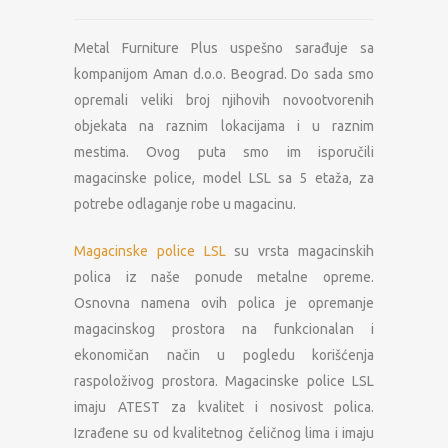
Metal Furniture Plus uspešno sarađuje sa
kompanijom Aman d.o.o. Beograd. Do sada smo
opremali veliki broj njihovih novootvorenih
objekata na raznim lokacijama i u raznim
mestima. Ovog puta smo im isporučili
magacinske police, model LSL sa 5 etaža, za
potrebe odlaganje robe u magacinu.
Magacinske police LSL
su vrsta magacinskih
polica iz naše ponude metalne opreme.
Osnovna namena ovih polica je opremanje
magacinskog prostora na funkcionalan i
ekonomičan način u pogledu korišćenja
raspoloživog prostora. Magacinske police LSL
imaju ATEST za kvalitet i nosivost polica.
Izrađene su od kvalitetnog čeličnog lima i imaju