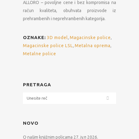
ALLORO – povoljne cene i bez kompromisa na
račun kvaliteta, obuhvata proizvode iz
prehrambenih i neprehrambenih kategorija.
OZNAKE:
3D model
,
Magacinske police
,
Magacinske police LSL
,
Metalna oprema
,
Metalne police
PRETRAGA
NOVO
O našim knjižnim policama
27. јул 2026.