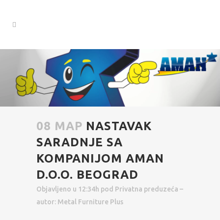
08 МАР
NASTAVAK
SARADNJE SA
KOMPANIJOM AMAN
D.O.O. BEOGRAD
Objavljeno u 12:34h
pod
Privatna preduzeća
–
autor:
Metal Furniture Plus