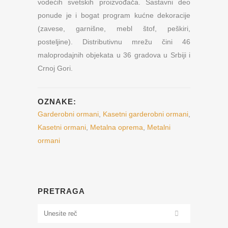
vodećih svetskih proizvođača. Sastavni deo
ponude je i bogat program kućne dekoracije
(zavese, garnišne, mebl štof, peškiri,
posteljine). Distributivnu mrežu čini 46
maloprodajnih objekata u 36 gradova u Srbiji i
Crnoj Gori.
OZNAKE:
Garderobni ormani
,
Kasetni garderobni ormani
,
Kasetni ormani
,
Metalna oprema
,
Metalni
ormani
PRETRAGA