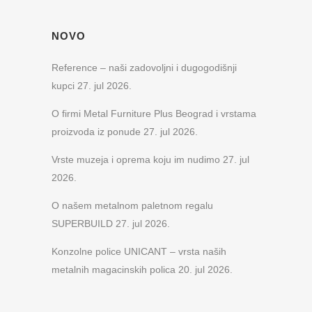
NOVO
Reference – naši zadovoljni i dugogodišnji
kupci
27. jul 2026.
O firmi Metal Furniture Plus Beograd i vrstama
proizvoda iz ponude
27. jul 2026.
Vrste muzeja i oprema koju im nudimo
27. jul
2026.
O našem metalnom paletnom regalu
SUPERBUILD
27. jul 2026.
Konzolne police UNICANT – vrsta naših
metalnih magacinskih polica
20. jul 2026.