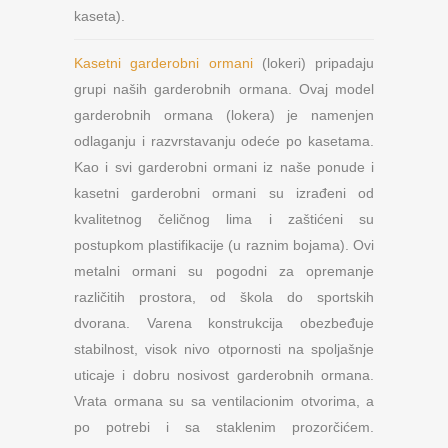
kaseta).
Kasetni garderobni ormani
(lokeri) pripadaju
grupi naših garderobnih ormana. Ovaj model
garderobnih ormana (lokera) je namenjen
odlaganju i razvrstavanju odeće po kasetama.
Kao i svi garderobni ormani iz naše ponude i
kasetni garderobni ormani su izrađeni od
kvalitetnog čeličnog lima i zaštićeni su
postupkom plastifikacije (u raznim bojama). Ovi
metalni ormani su pogodni za opremanje
različitih prostora, od škola do sportskih
dvorana. Varena konstrukcija obezbeđuje
stabilnost, visok nivo otpornosti na spoljašnje
uticaje i dobru nosivost garderobnih ormana.
Vrata ormana su sa ventilacionim otvorima, a
po potrebi i sa staklenim prozorčićem.