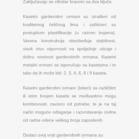
Zaključavaju se cilindar bravom sa dva ključa.
Kasetni garderobni ormani su izrađeni od
kvalitetnog čeličnog lima i zaštićeni su
postupkom plastifikacije (u raznim bojama).
Varena konstrukcija obezbeđuje stabilnost,
visok nivo otpornosti na spoljašnje uticaje i
dobru nosivost garderobnih ormana. Kasetni
metalni ormani se isporučuju sa kasetama i to
tako da ih može biti: 2, 3, 4, 6, 8 i 9 kaseta.
Kasetni garderobni ormani (lokeri) sa različitim
ili istim brojem kaseta se međusobno mogu
kombinovati, zavisno od potrebe, te je na taj
način moguće odlaganje i razvrstavanje civilne
od radne odeće velikog broja zaposlenih.
Dodaci ovoj vrsti garderobnih ormana su: