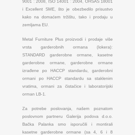
9001 : 2008, ISO 14001 : 2004, OHSAS 18001
i Excellent SME, što je obezbedilo prisustvo
kako na domaćem tržištu, tako i prodaju u
zemljama EU.
Metal Furniture Plus proizvodi i prodaje više
vrsta garderobnih ormana (lokera):
STANDARD garderobne ormane, kasetne
garderobne ormane, garderobne ormane
izrađene po HACCP standardu, garderobni
ormani po HACCP standardu sa staklenim
vratima, ormani za čistačice i laboratorijski
orman LB-1.
Za potrebe poslovanja, našem poznatom
poslovnom partneru Galerija podova d.o.o.
Bačka Palanka smo isporučili i montirali
kasetne garderobne ormane (sa 4, 6 i 8