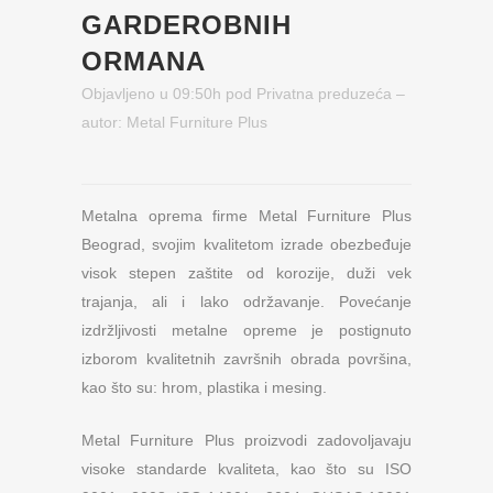
GARDEROBNIH
ORMANA
Objavljeno u 09:50h
pod
Privatna preduzeća
–
autor:
Metal Furniture Plus
Metalna oprema firme Metal Furniture Plus
Beograd, svojim kvalitetom izrade obezbeđuje
visok stepen zaštite od korozije, duži vek
trajanja, ali i lako održavanje. Povećanje
izdržljivosti metalne opreme je postignuto
izborom kvalitetnih završnih obrada površina,
kao što su: hrom, plastika i mesing.
Metal Furniture Plus proizvodi zadovoljavaju
visoke standarde kvaliteta, kao što su ISO